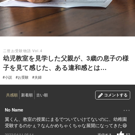
2023.04.11
二世お受験物語 Vol.4
幼児教室を見学した父親が、3歳の息子の様
子を見て感じた、ある違和感とは…
#小説
#お受験
#夫婦
共感順
新着順
古い順
コメントする
...
No Name
翼くん、教室の授業にまるでついていけてないのに、幼稚園
受験するのかぇ？なんかめちゃくちゃな展開になってきた😆
2023/04/11 05:14
返信する
52