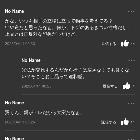
...
No Name
かな、いつも相手の立場に立って物事を考えてる？
いや逆だと思ったなぁ。何か、トゲのあるきつい性格だし、
上品とは正反対な印象だったけど。
2023/04/11 05:33
返信する
44
...
No Name
光弘が交代するんだから椅子は戻さなくても良くな
い？そこもお上品って違和感。
2023/04/11 06:25
返信する
7
...
No Name
翼くん、親がアレだから大変だなぁ。
2023/04/11 06:26
返信する
11
...
No Name