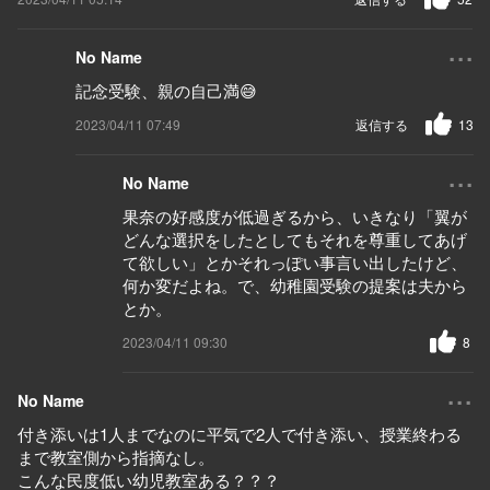
...
No Name
記念受験、親の自己満😅
2023/04/11 07:49
返信する
13
...
No Name
果奈の好感度が低過ぎるから、いきなり「翼が
どんな選択をしたとしてもそれを尊重してあげ
て欲しい」とかそれっぽい事言い出したけど、
何か変だよね。で、幼稚園受験の提案は夫から
とか。
2023/04/11 09:30
8
...
No Name
付き添いは1人までなのに平気で2人で付き添い、授業終わる
まで教室側から指摘なし。
こんな民度低い幼児教室ある？？？