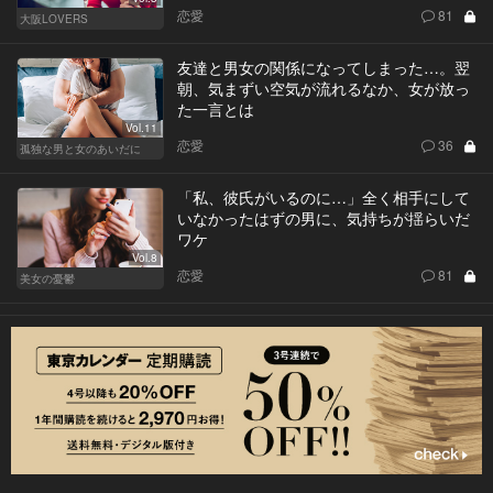
恋愛
81
大阪LOVERS
友達と男女の関係になってしまった…。翌
朝、気まずい空気が流れるなか、女が放っ
た一言とは
Vol.11
恋愛
36
孤独な男と女のあいだに
「私、彼氏がいるのに…」全く相手にして
いなかったはずの男に、気持ちが揺らいだ
ワケ
Vol.8
恋愛
81
美女の憂鬱