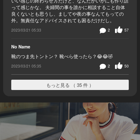
いい感じの終わらせ方だけど、なんだかいかにも作り話
って感じかな。 夫婦間の事を誰かに相談すること自体
良くないとも思うし、ましてや夜の事なんてもっての
外。無責任なアドバイスされても困るだけだし。
2023/03/21 05:33
2
57
No Name
靴のつま先トントン？ 靴べら使ったら？😂😂🤣
2023/03/21 05:35
2
50
もっと見る （ 35 件 ）