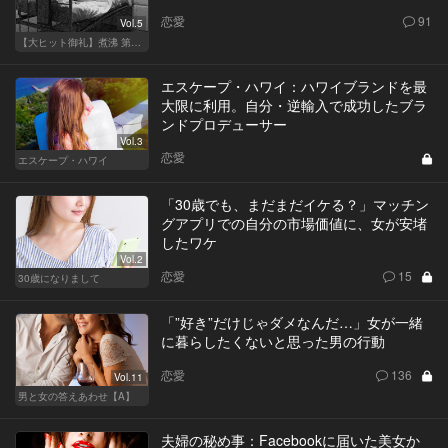
恋愛
91
Vol.5
【大ヒット御礼】煮沸 第二章
エスケープ・ハワイ：ハワイブランドを最
大限に利用。自分・逆輸入で成功したブラ
ンドプロデューサー
Vol.3
恋愛
エスケープ・ハワイ
「30歳でも、まだまだイケる？」マッチン
グアプリでの自分の市場価値に、女が安堵
したワケ
Vol.2
恋愛
15
30歳になりまして
「”好き”だけじゃダメなんだ…」女が一緒
に暮らしたくないと思った男の行動
恋愛
136
Vol.11
男と女の答えあわせ【A】
夫婦の秘め事：Facebookに届いた美女か