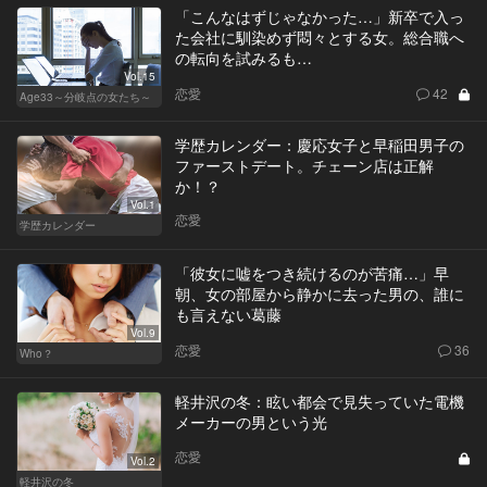
「こんなはずじゃなかった…」新卒で入っ
た会社に馴染めず悶々とする女。総合職へ
の転向を試みるも…
Vol.15
恋愛
42
Age33～分岐点の女たち～
学歴カレンダー：慶応女子と早稲田男子の
ファーストデート。チェーン店は正解
か！？
Vol.1
恋愛
学歴カレンダー
「彼女に嘘をつき続けるのが苦痛…」早
朝、女の部屋から静かに去った男の、誰に
も言えない葛藤
Vol.9
恋愛
36
Who？
軽井沢の冬：眩い都会で見失っていた電機
メーカーの男という光
恋愛
Vol.2
軽井沢の冬