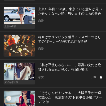
上京10年目：28歳。東京にいる意味が見い
だせなくなった時、思い出すのはあの景色
恋愛
Vol.1
上京10年目
将来はオリンピック種目に？スポーツとし
ての“ポーカー”が巷で流行る秘密
恋愛
「私は召使じゃない…！」最高の女だと絶
賛される美女が抱く、根深い鬱憤
恋愛
83
Vol.9
ダメな恋の話
「そうなんだ！ウケる！」大阪男子が一瞬
で黙った、東京女子の“お食事会必勝パター
ン”とは
Vol.3