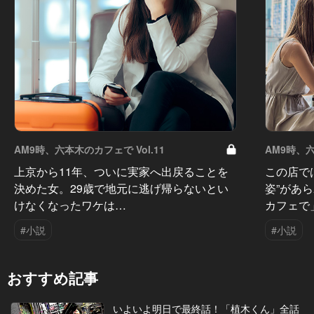
AM9時、六本木のカフェで Vol.11
AM9時、六
上京から11年、ついに実家へ出戻ることを
この店で
決めた女。29歳で地元に逃げ帰らないとい
姿”があ
けなくなったワケは…
カフェで
#小説
#小説
おすすめ記事
いよいよ明日で最終話！「植木くん」全話