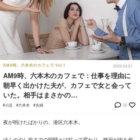
AM9時、六本木のカフェで Vol.1
2023.03.21
AM9時、六本木のカフェで：仕事を理由に
朝早く出かけた夫が、カフェで女と会って
いた。相手はまさかの…
#小説
#六本木
#夫婦
35
夜が明けたばかりの、港区六本木。
ほんの少し前までの喧騒とは打って変わり、静寂が街を包