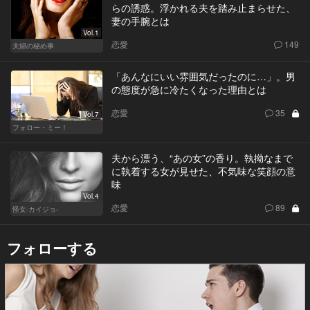
らの誘惑。浮かれる夫を踏み止まらせた、
妻の手腕とは
Vol.1
恋愛
149
夫婦の秘め事
「あんなにいい雰囲気だったのに…」。男
の態度が急に冷たくなった理由とは
恋愛
35
Vol.7
フォロー・ミー！
夫から漂う、“あの女”の香り。執拗なまで
に執着する女が見せた、不気味な笑顔の意
味
Vol.4
恋愛
89
怪女-カイジョ-
フォローする