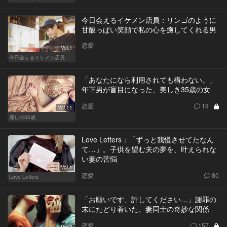
今日会えるイケメン店員：リンゴのように
甘酸っぱい笑顔で私の心を癒してくれる男
恋愛
Vol.1
今日会えるイケメン店員
「あなたになら利用されても構わない。」
年下男が盲目になった、美しき35歳の女
恋愛
19
Vol.11
麗しの35歳
Love Letters：「ずっと我慢させてたなん
て…」。子供を望む夫の夢を、叶えられな
い妻の苦悩
Vol.1
恋愛
80
Love Letters
「お願いです、許してください…」謝罪の
末にたどり着いた、妻同士の奇妙な関係
恋愛
157
Vol.8