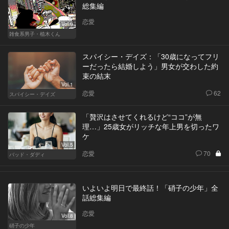
総集編
恋愛
Vol.9
雑食系男子・植木くん
スパイシー・デイズ：「30歳になってフリ
ーだったら結婚しよう」男女が交わした約
束の結末
Vol.1
恋愛
62
スパイシー・デイズ
「贅沢はさせてくれるけど“ココ”が無
理…」25歳女がリッチな年上男を切ったワ
ケ
Vol.5
恋愛
70
バッド・ダディ
いよいよ明日で最終話！「硝子の少年」全
話総集編
恋愛
Vol.8
硝子の少年