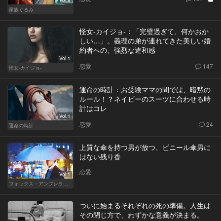
家族ぐるみ
怪女-カイジョ-：「完璧過ぎて、何かおか
しい…」。義理の弟が連れてきた美しい婚
約者への、強烈な違和感
Vol.1
恋愛
147
怪女-カイジョ-
運命の時計：お受験ママの間では、暗黙の
ルール！？ネイビーのスーツに合わせる時
計はコレ
Vol.1
恋愛
24
運命の時計
上質な傘を持つ男が放つ、ビニール傘男に
はない残り香
恋愛
Vol.1
フォックス・アンブレラの男
ついに始まるそれぞれの死の準備。人生は
その閉じ方で、わずかな意義が決まる。