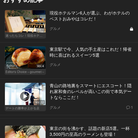
現役ホテルマン6人が選ぶ、わがホテルの
ベストおみやはコレだ！
グルメ
Vol.1
迷ったらコレ！現役ホテルマンが選ぶ、ウチのベストおみや
東京駅で今、人気の手土産はこれだ！帰省
時に喜ばれるスイーツ5選
グルメ
Vol.4
Editor's Choice～gourmet～
青山の路地裏をスマートにエスコート！隠
れ家和食のレベルが高いこの街で本気デー
トならここだ！
Vol.22
グルメ
1
デートの勝率が上がる店
東京の街を沸かす、話題の新店5選。一杯
3,500円の至高のラーメンも登場！