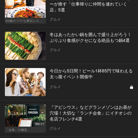
ーが推す「仕事帰りに仲間を連れていく
店」5選
Vol.1
グルメ
52歳の“ツウ”な東京レストラン
冬はあったかい鍋を囲んで盛り上がろう！
ぷりぷり食感がクセになる絶品もつ鍋4選
グルメ
今日から5日間！ビール1杯85円で味わえる
太っ腹イベント開催中
グルメ
『アピシウス』などグランメゾンはお昼が
穴場！大切な「ランチ会食」にイチオシの
名店フレンチ4選
Vol.11
グルメ
「会食」の極意。