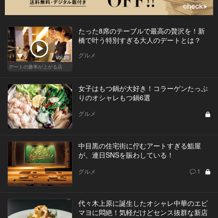
たった8席のテーブルで最高の贅沢を！新
橋で叶う特別すぎる大人のデートとは？
グルメ
Vol.20
デートの勝率が上がる店
女子はもつ鍋が大好き！コラーゲンたっぷ
りのオシャレもつ鍋6選
グルメ
中目黒の住宅街に佇むアートすぎる鮨屋
が、連日SNSを賑わしている！
グルメ
1
代々木上原に誕生したオシャレ中華のエビ
マヨに悶絶！気軽だけどセンス抜群な新店