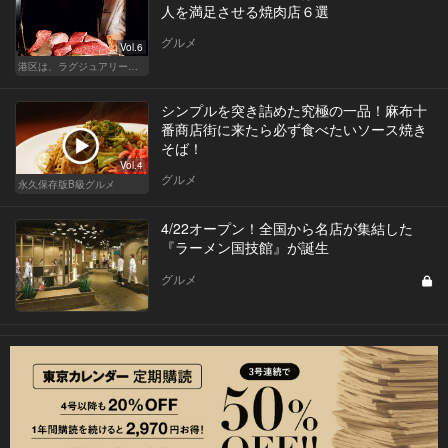
人を満足させる焼肉店６選
グルメ
Vol.6
港区は、ラグジュアリーな焼肉デートにおすすめ
シンプルを突き詰めた究極の一品！麻布十
番商店街に来たら必ず食べたいソース焼き
そば！
Vol.4
グルメ
永久保存版B級グルメ
4/22オープン！全国から名店が集結した
『ラーメン国技館』が誕生
グルメ