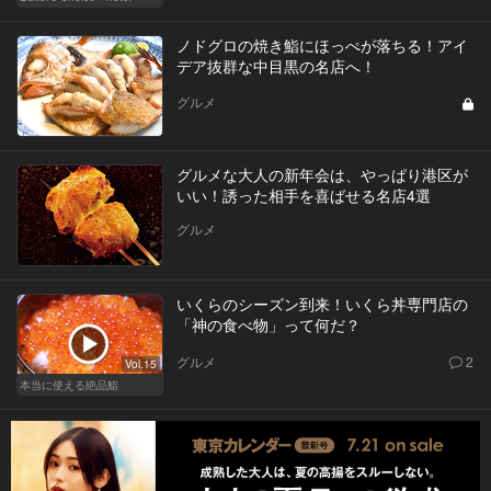
ノドグロの焼き鮨にほっぺが落ちる！アイ
デア抜群な中目黒の名店へ！
グルメ
グルメな大人の新年会は、やっぱり港区が
いい！誘った相手を喜ばせる名店4選
グルメ
いくらのシーズン到来！いくら丼専門店の
「神の食べ物」って何だ？
グルメ
2
Vol.15
本当に使える絶品鮨