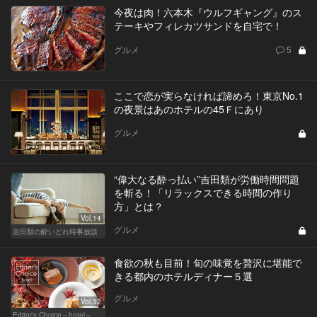
今夜は肉！六本木『ウルフギャング』のス
テーキやフィレカツサンドを自宅で！
グルメ
5
ここで恋が実らなければ諦めろ！東京No.1
の夜景はあのホテルの45Ｆにあり
グルメ
“偉大なる酔っ払い”吉田類が労働時間問題
を斬る！「リラックスできる時間の作り
方」とは？
Vol.14
グルメ
吉田類の酔いどれ時事放談
食欲の秋も目前！旬の味覚を贅沢に堪能で
きる都内のホテルディナー５選
グルメ
Vol.32
Editor's Choice～hotel～