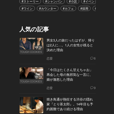
#ストーリー
#シャンパン
#小説
#イベント
#港区
#ワイン
#カウンター
#カフェ
#採用
#恋愛
#
人気の記事
男女3人の旅だったはずが、帰り
は2人に…。1人の女性が残ると
Vol.74
決めた理由
TOUGH COOKIES
恋愛
6
「今日はたくさん甘えちゃお」
再会した母の無邪気な一言に、
Vol.73
娘が激怒した理由
TOUGH COOKIES
恋愛
9
焼き鳥通が熱狂する渋谷の隠れ
家『とり茶太郎』。14年目も予
約困難であり続ける理由