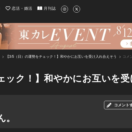
| 最新のグルメ、洗練されたライフスタイル情報
約
恋活・婚活
月刊誌
【3/5（日）の運勢をチェック！】和やかにお互いを受け入れ合えそう
コメ
チェック！】和やかにお互いを
コメント
ん。