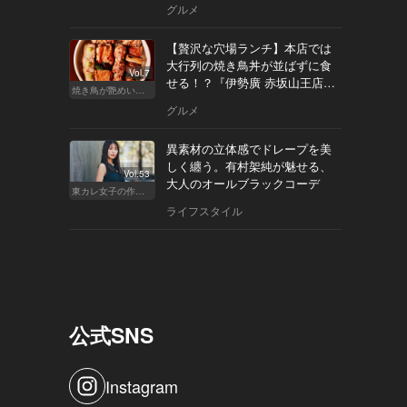
グルメ
【贅沢な穴場ランチ】本店では
大行列の焼き鳥丼が並ばずに食
Vol.7
せる！？『伊勢廣 赤坂山王店』
焼き鳥が艶めいてきた
へ
グルメ
異素材の立体感でドレープを美
しく纏う。有村架純が魅せる、
Vol.53
大人のオールブラックコーデ
東カレ女子の作り方
ライフスタイル
公式SNS
Instagram