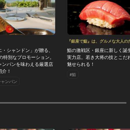
『銀座で鮨』は、グルメな大人の
なみだ Vol.11
エ・シャンドン」が贈る、
鮨の激戦区・銀座に新しく誕
夏の特別なプロモーション。
実力店。若き大将の技とこだ
ャンパンを味わえる厳選店
魅せられる！
紹介！
#鮨
シャンパン