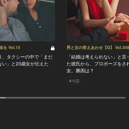
 Vol.15
男と女の答えあわせ【Q】 Vol.30
り、タクシーの中で「まだ
「結婚は考えられない」と言
ない」と23歳女が伝えた
た彼氏から、プロポーズをさ
女。勝因は？
#小説