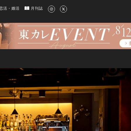
新のグルメ、洗練されたライフスタイル情報
恋活・婚活
月刊誌