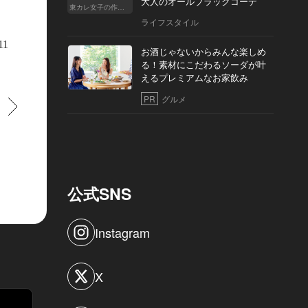
大人のオールブラックコーデ
東カレ女子の作り方
ライフスタイル
ージックセレクター」と呼ばれる豊富な知識を持つスタッフが担当。「LINN
11
お酒じゃないからみんな楽しめ
ーブルが温かな音を奏でる
る！素材にこだわるソーダが叶
えるプレミアムなお家飲み
PR
グルメ
すすむ
公式SNS
Instagram
X