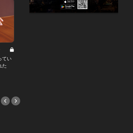
8
男と女の答えあわせ【A】 Vol.308
ってい
結婚願望ゼロだった27歳男性が、交
れた
際2年で突然プロポーズ。彼の心が
変わった“理由”とは
#小説