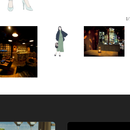
選曲は「ミュ
1/
のターンテ