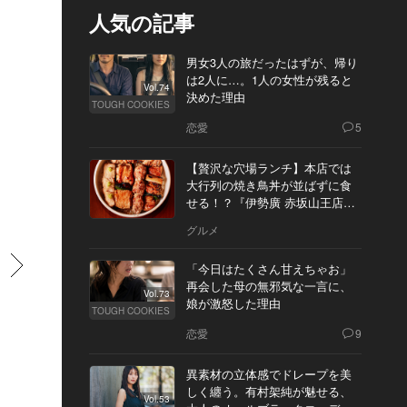
人気の記事
男女3人の旅だったはずが、帰り
は2人に…。1人の女性が残ると
Vol.74
決めた理由
TOUGH COOKIES
恋愛
5
【贅沢な穴場ランチ】本店では
大行列の焼き鳥丼が並ばずに食
せる！？『伊勢廣 赤坂山王店』
へ
グルメ
すすむ
「今日はたくさん甘えちゃお」
再会した母の無邪気な一言に、
Vol.73
娘が激怒した理由
TOUGH COOKIES
恋愛
9
異素材の立体感でドレープを美
しく纏う。有村架純が魅せる、
Vol.53