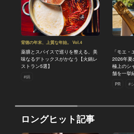
背徳の年末、上質な年始。 Vol.4
薬膳とスパイスで巡りを整える。美
「モエ・
味なるデトックスがかなう【火鍋レ
2026年
ストラン5選】
極上のシ
舗を一挙
#鍋
PR
#
ロングヒット記事