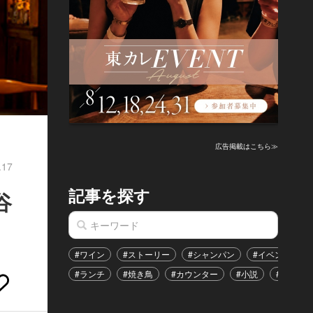
広告掲載はこちら≫
.17
記事を探す
谷
#ワイン
#ストーリー
#シャンパン
#イベント
#ランチ
#焼き鳥
#カウンター
#小説
#恋愛