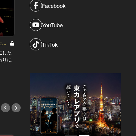
Facebook
YouTube
「ワイン」
たし
TikTok
東京の
生した
ロが教
わりに
恵比寿マスターなら全部知ってる？
ない」
デートでいくべき恵比寿の絶品寿司
#ワイ
４選
#鮨