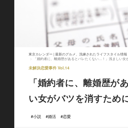
東京カレンダー | 最新のグルメ、洗練されたライフスタイル情報
「婚約者に、離婚歴があるとバレたくない…！」浅ましい女
未解決恋愛事件 Vol.14
「婚約者に、離婚歴が
い女がバツを消すため
#小説
#婚活
#恋愛