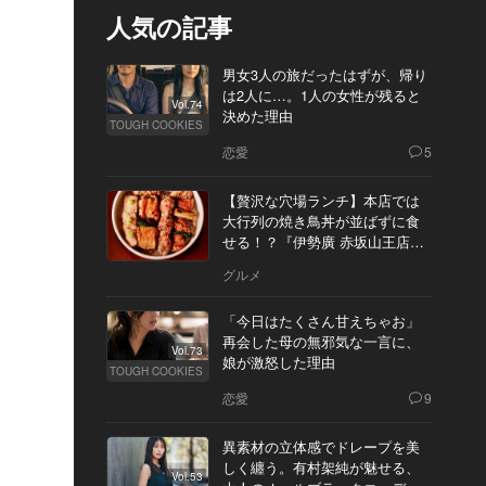
人気の記事
男女3人の旅だったはずが、帰り
は2人に…。1人の女性が残ると
Vol.74
決めた理由
TOUGH COOKIES
恋愛
5
【贅沢な穴場ランチ】本店では
大行列の焼き鳥丼が並ばずに食
せる！？『伊勢廣 赤坂山王店』
へ
グルメ
「今日はたくさん甘えちゃお」
再会した母の無邪気な一言に、
Vol.73
娘が激怒した理由
TOUGH COOKIES
恋愛
9
異素材の立体感でドレープを美
しく纏う。有村架純が魅せる、
Vol.53