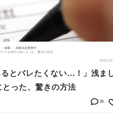
連載
未解決恋愛事件
がバツを消すためにとった、驚きの方法
2023.02
あるとバレたくない…！」浅ま
にとった、驚きの方法
35