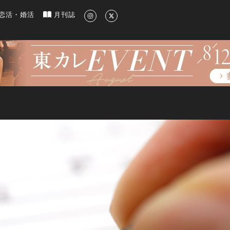
新のグルメ、洗練されたライフスタイル情報
恋活・婚活
月刊誌