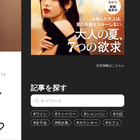
広告掲載はこちら≫
.15
記事を探す
し
#ワイン
#ストーリー
#シャンパン
#小説
#家
#女子会
#焼き鳥
#カウンター
#カフェ
#イベ