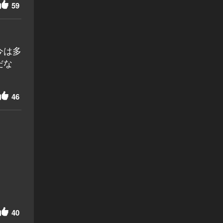
59
今は多
だな
46
40