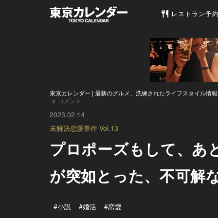
東京カレンダー 
レストラン予
東京カレンダー | 最新のグルメ、洗練されたライフスタイル情報
コメント
2023.02.14
未解決恋愛事件 Vol.13
プロポーズもして、あ
が突如とった、不可解
#小説
#婚活
#恋愛