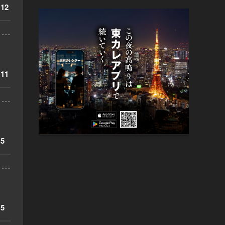
12
...
11
...
5
...
5