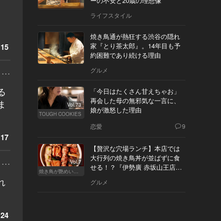
ーの不安と20歳の理想像
ライフスタイル
焼き鳥通が熱狂する渋谷の隠れ
家『とり茶太郎』。14年目も予
15
約困難であり続ける理由
...
グルメ
る
「今日はたくさん甘えちゃお」
再会した母の無邪気な一言に、
ま
Vol.73
娘が激怒した理由
TOUGH COOKIES
恋愛
9
17
【贅沢な穴場ランチ】本店では
大行列の焼き鳥丼が並ばずに食
...
Vol.7
せる！？『伊勢廣 赤坂山王店』
焼き鳥が艶めいてきた
へ
れ
グルメ
24