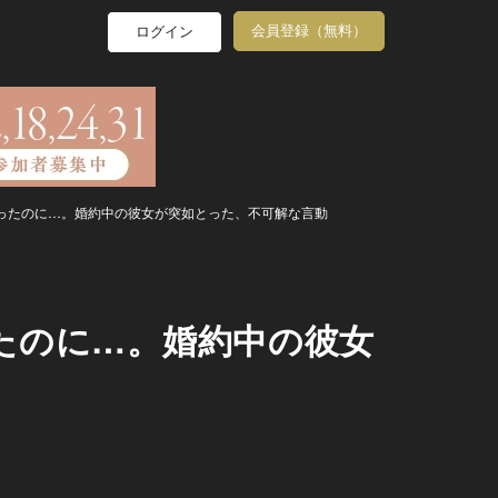
会員登録（無料）
ログイン
ったのに…。婚約中の彼女が突如とった、不可解な言動
たのに…。婚約中の彼女