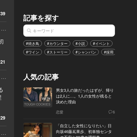
39
記事を探す
...
初
#焼き鳥
#カウンター
#小説
#イベント
#港区
#ワイン
#ストーリー
#シャンパン
#採用
#恋愛
21
人気の記事
...
る
男女3人の旅だったはずが、帰り
程
は2人に…。1人の女性が残ると
Vol.74
決めた理由
TOUGH COOKIES
恋愛
6
29
「自立した女性になりたい」日
...
向坂46藤嶌果歩、初単独センタ