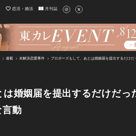
| 最新のグルメ、洗練されたライフスタイル情報
約
恋活・婚活
月刊誌
連載
未解決恋愛事件
プロポーズもして、あとは婚姻届を提出するだけだ
とは婚姻届を提出するだけだっ
な言動