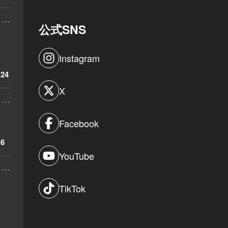
...
公式SNS
Instagram
24
X
...
Facebook
6
YouTube
...
TikTok