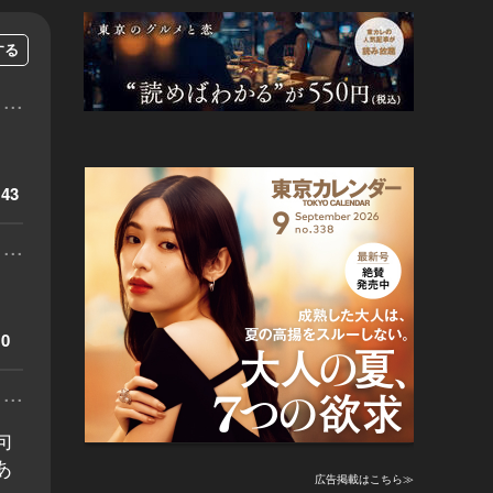
する
...
43
...
。
0
...
句
あ
広告掲載はこちら≫