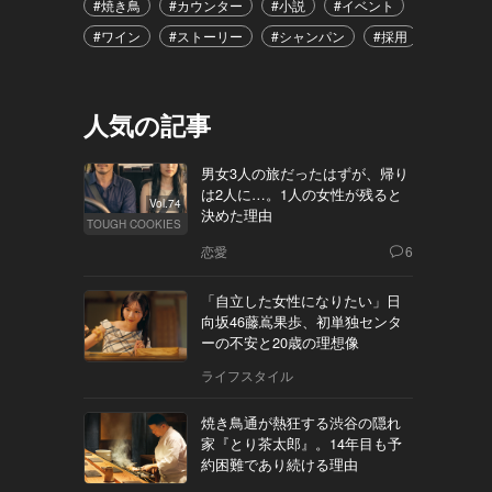
#焼き鳥
#カウンター
#小説
#イベント
#港区
#ワイン
#ストーリー
#シャンパン
#採用
#恋愛
人気の記事
男女3人の旅だったはずが、帰り
は2人に…。1人の女性が残ると
Vol.74
決めた理由
TOUGH COOKIES
恋愛
6
「自立した女性になりたい」日
向坂46藤嶌果歩、初単独センタ
ーの不安と20歳の理想像
ライフスタイル
焼き鳥通が熱狂する渋谷の隠れ
家『とり茶太郎』。14年目も予
約困難であり続ける理由