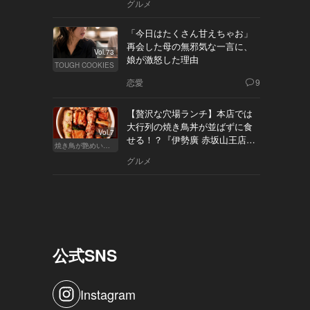
グルメ
「今日はたくさん甘えちゃお」
再会した母の無邪気な一言に、
Vol.73
娘が激怒した理由
TOUGH COOKIES
恋愛
9
【贅沢な穴場ランチ】本店では
大行列の焼き鳥丼が並ばずに食
Vol.7
せる！？『伊勢廣 赤坂山王店』
焼き鳥が艶めいてきた
へ
グルメ
公式SNS
Instagram