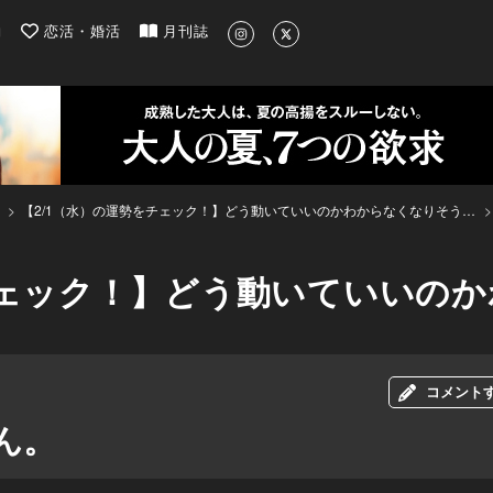
| 最新のグルメ、洗練されたライフスタイル情報
約
恋活・婚活
月刊誌
【2/1（水）の運勢をチェック！】どう動いていいのかわからなくなりそう…
チェック！】どう動いていいの
コメント
ん。