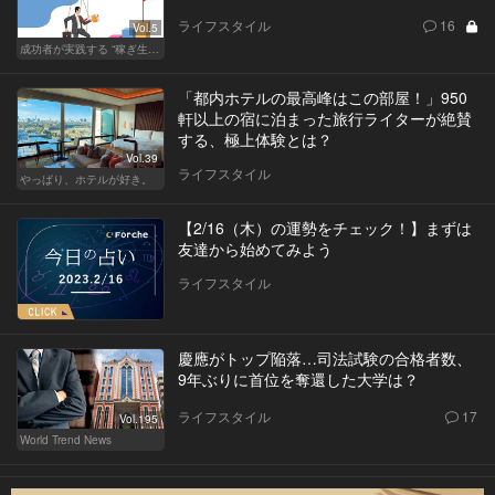
ライフスタイル
16
Vol.5
成功者が実践する “稼ぎ生活”
「都内ホテルの最高峰はこの部屋！」950
軒以上の宿に泊まった旅行ライターが絶賛
する、極上体験とは？
Vol.39
ライフスタイル
やっぱり、ホテルが好き。
【2/16（木）の運勢をチェック！】まずは
友達から始めてみよう
ライフスタイル
慶應がトップ陥落…司法試験の合格者数、
9年ぶりに首位を奪還した大学は？
ライフスタイル
17
Vol.195
World Trend News