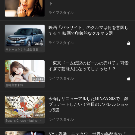
ト
ライフスタイル
映画「パラサイト」のクルマは何を意図し
てる？ 映画で印象的なクルマ５選
ライフスタイル
Vol.55
サトータケシと編集部員 船山の"CAR GENTSへの道"
「東京ドーム伝説のビールの売り子」可愛
すぎて芸能人になってしまった！？
ライフスタイル
Vol.149
金曜美女劇場
今春はリニューアルしたGINZA SIXで、銀
ブラデートしたい！注目のアパレルショッ
プ5選
Vol.38
ライフスタイル
Editor's Choice～fashion～
NY・香港・モスクワ…世界の各都市の「一