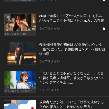
26歳で年収1,000万の“丸の内OL”にも悩み
があって…男性不信にさせた元カレの存在
ライフスタイル
Vol.19
東京リアル女子図鑑
櫻坂46村井優が初体験の“銀座のカウンタ
ー鮨”で語った、表題曲初センターへ挑む自
信の源
ライフスタイル
「老いることに不安がなくなった！」と言
い切る美容皮膚科医。彼女が手放さないス
キンケアアイテムは…
Vol.3
ライフスタイル
女医が教える！My best beauty
成功者だけが知っている「仕事で成功する
ための能力」と「必要のない努力」