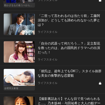
Vol.1
動かざるもの食うべからず！食べるの大好き編集部員のダイエット体験記
「二世って言われるのは当たり前」工藤阿
須加が、どうしても諦められなかった夢と
は？
ライフスタイル
「自分の武器って何だろう…？」足立梨花
を救ったのは、あの国民的ドラマへの出演
だった！
ライフスタイル
「彼氏は、超年上でもOK♡」スタイル抜群
な美女の衝撃的な恋愛観
ライフスタイル
Vol.160
金曜美女劇場
【撮影裏話あり】そんな目で見つめられる
と…。乃木坂46・与田祐希と大人の鮨デー