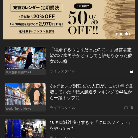
「結婚するつもりだったのに…」経営者志
望の27歳男子がどうしても許せなかった彼
女の○○癖
Vol.21
ライフスタイル
東京独身白書2024
あの“セレブ別荘地”の人口が、この1年で激
増していた！転入超過ランキングで44位か
ら一躍トップに
Vol.201
ライフスタイル
18
World Trend News
10キロ減?! 痩せすぎる『クロスフィット』
をやってみた
ライフスタイル