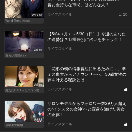
番お金持ちな市民」はどんな人？
ライフスタイル
20
Vol.218
World Trend News
【5/24（月）～5/30（日）】今週のあなた
の運勢は？12星座別に占いをチェック！
ライフスタイル
Vol.10
東カレ週間占い
「花形の朝の情報番組に出るために…」準
ミス東大からアナウンサーへ、30歳女性の
夢を叶える秘訣とは
Vol.10
ライフスタイル
美女にQ＆A～ミスコン出身者の幸福論～
サロンモデルからフォロワー数29万人超え
の“インスタの女神”へと変身を遂げた美女
の正体！
Vol.42
ライフスタイル
金曜美女劇場