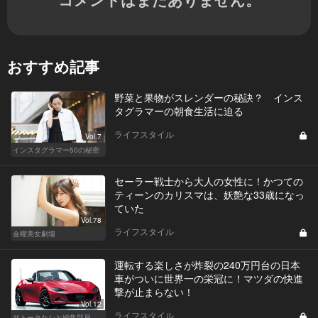
おすすめ記事
野菜と果物がスレンダーの秘訣？ インス
タグラマーの朝食生活に迫る
ライフスタイル
Vol.7
インスタグラマー50の秘密
セーラー戦士から大人の女性に！かつての
ティーンのカリスマは、妖艶な33歳になっ
ていた
Vol.78
ライフスタイル
金曜美女劇場
運転する楽しさが炸裂の240万円台の日本
車がついに世界一の栄冠に！マツダの快進
撃が止まらない！
Vol.12
ライフスタイル
サトータケシと編集部員 船山の"CAR GENTSへの道"