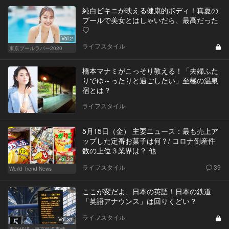
純白ビキニが映える健康的ボディ！真夏の
プールで美女とはしゃいだら、最高だった
♡
Vol.2
ライフスタイル
東京プールラバー2020
橋本マナミがこっそり教える！「夫婦ふた
りでゆ～ったりと過ごしたい」至極の温泉
宿とは？
ライフスタイル
5月15日（金） 主要ニュース：最も売上ア
ップした定番お菓子は何？/ コロナ倒産件
数の上位３業界は？ 他
Vol.33
ライフスタイル
39
World Trend News
ここが変だよ、日本の英語！日本の鉄道
「英語アナウンス」は回りくどい？
ライフスタイル
Vol.31
東洋経済・東京鉄道事情