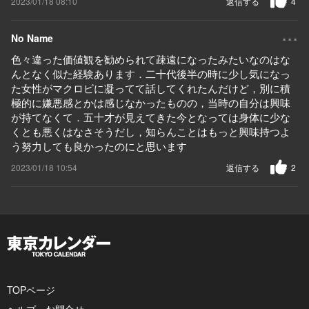
2023/01/18 08:10
返信する
4
...
No Name
色々違った価値観を勧められて疎遠になったみたいなのはな
んとなく似た経験あります．二十代後半の時に少し気になっ
た女性がマクロビに凝ってて話してくれたんだけど，別に積
極的に嫌悪感とかは感じなかったものの，当時の自分は興味
が持てなくて．五十才が見えてきた今となっては身体に少な
くとも悪くはなさそうだし，知らんことはもっと興味持つよ
う努力しても良かったのにと思います
2023/01/18 10:54
返信する
2
TOPページ