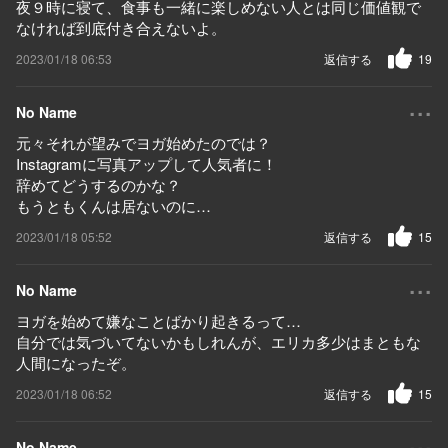
夜９時に寝て、食事も一緒に楽しめない人とは同じ価値観で
なければ到底付き合えないよ。
2023/01/18 06:53
返信する
19
...
No Name
元々それが望みでヨガ始めたのでは？
Instagramに写真アップして人気者に！
辞めてどうするのかな？
もうともくんは居ないのに…
2023/01/18 05:52
返信する
15
...
No Name
ヨガを始めて嫌なことばかり起きるって…
自分では気づいてないかもしれんが、エリカ多少はまともな
人間になったぞ。
2023/01/18 06:52
返信する
15
...
No Name