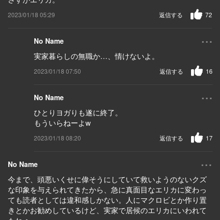
2023/01/18 05:29
返信する
72
...
No Name
実家暮らしの無職か…、情けないよ。
2023/01/18 07:50
返信する
16
...
No Name
ひとりヨガりも遂に終了。
もういらねーよw
2023/01/18 08:20
返信する
17
...
No Name
今まで、頭悪いくせに偉そうにしていて救いようのないクズ
な印象を与えられてきたから、急に真面目なエリカに変わっ
ても読者としては違和感しかない。人にマクロビとか作り置
きとかお勧めしているけど、実家で居候のエリカにいわれて