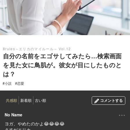
2023.01.18
8rules～エリカのマイルール～ Vol.12
自分の名前をエゴサしてみたら…検索画面
を見た女に鳥肌が。彼女が目にしたものと
は？
#小説
#恋愛
共感順
新着順
古い順
コメントする
...
No Name
ヨガ、やめたのかよ😂😂😂😂
さすがエリカ。