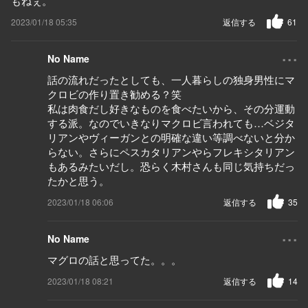
もねぇ。
2023/01/18 05:35
返信する
61
...
No Name
話の流れだったとしても、一人暮らしの独身男性にマ
クロビの作り置き勧める？笑
私は肉食だし好きなものを食べたいから、その分運動
する派。なのでいきなりマクロビ言われても…ベジタ
リアンやヴィーガンとの明確な違い等調べないと分か
らない。さらにペスカタリアンやらフレキシタリアン
もあるみたいだし。恐らく木村さんも同じ気持ちだっ
たかと思う。
2023/01/18 06:06
返信する
35
...
No Name
マグロの話と思ってた。。。
2023/01/18 08:21
返信する
14