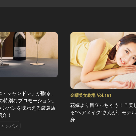
エ・シャンドン」が贈る、
金曜美女劇場 Vol.161
夏の特別なプロモーション。
花嫁より目立っちゃう！？美
ャンパンを味わえる厳選店
る“ヘアメイク”さんが、モデ
紹介！
身
シャンパン