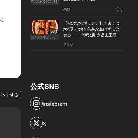
TOUGH COOKIES
恋愛
9
/2
【贅沢な穴場ランチ】本店では
大行列の焼き鳥丼が並ばずに食
Vol.7
せる！？『伊勢廣 赤坂山王店』
焼き鳥が艶めいてきた
へ
グルメ
公式SNS
メントする
Instagram
X