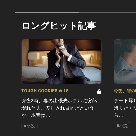
ロングヒット記事
TOUGH COOKIES Vol.51
今夜、罪の味を
深夜3時、妻の出張先ホテルに突然
デート帰
現れた夫。差し入れ目的だという
帰りたく
が、本音は…
ら…
#小説
#小説