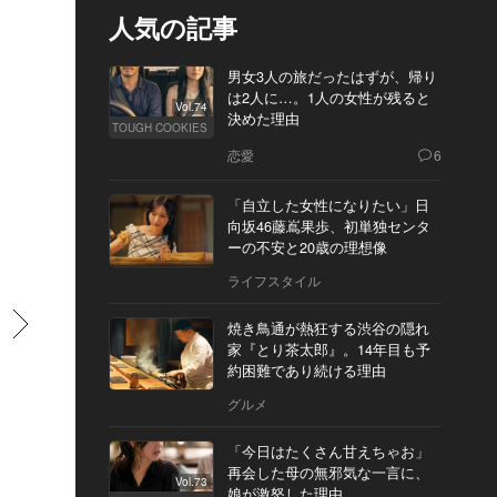
人気の記事
男女3人の旅だったはずが、帰り
は2人に…。1人の女性が残ると
Vol.74
決めた理由
TOUGH COOKIES
恋愛
6
「自立した女性になりたい」日
向坂46藤嶌果歩、初単独センタ
ーの不安と20歳の理想像
ライフスタイル
すすむ
焼き鳥通が熱狂する渋谷の隠れ
家『とり茶太郎』。14年目も予
約困難であり続ける理由
グルメ
「今日はたくさん甘えちゃお」
再会した母の無邪気な一言に、
Vol.73
娘が激怒した理由