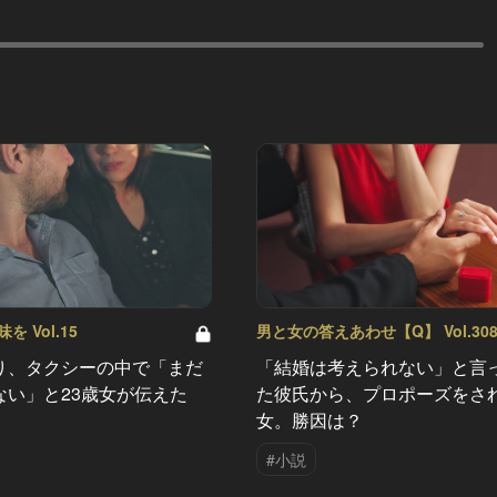
 Vol.15
男と女の答えあわせ【Q】 Vol.30
り、タクシーの中で「まだ
「結婚は考えられない」と言
ない」と23歳女が伝えた
た彼氏から、プロポーズをさ
女。勝因は？
#小説