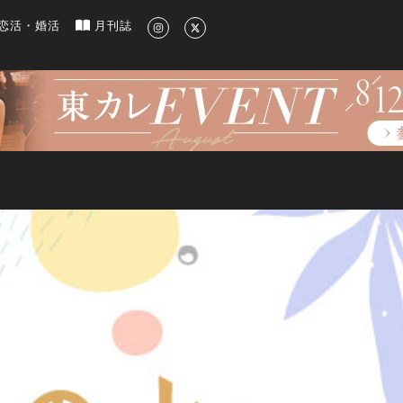
新のグルメ、洗練されたライフスタイル情報
恋活・婚活
月刊誌