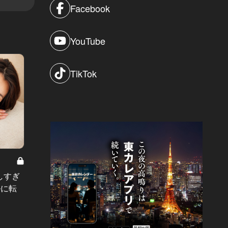
Facebook
YouTube
TikTok
現代の“教育・お受験”リアルドキュメ
港区モード
ント Vol.34
しすぎ
中受に“推薦入試”で挑んだ家族が語
最後の
ルに転
る！小学生に受験させることの難し
ホテル
さと、親の葛藤
隠して
#教養
#バッ