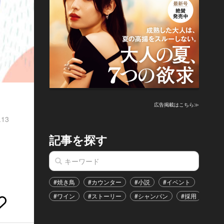
広告掲載はこちら≫
.13
記事を探す
し
#焼き鳥
#カウンター
#小説
#イベント
#港区
#ワイン
#ストーリー
#シャンパン
#採用
#恋