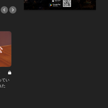
8
男と女の答えあわせ【A】 Vol.308
ってい
結婚願望ゼロだった27歳男性が、交
れた
際2年で突然プロポーズ。彼の心が
変わった“理由”とは
#小説