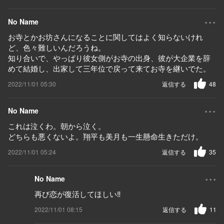
...
No Name
お寺とかお坊さんになることに関してはよく知らないけれ
ど、色々難しいんだろうね。
知り合いで、やっぱり彼女側がお寺の出身、彼が大企業を辞
めて結婚し、出家して三年位で戻って来てお寺を継いでた。
2022/11/01 05:30
返信する
48
...
No Name
これは泣くわ。朝から泣く。
どちらも悪くないよ。翔平も美月も一生懸命生きただけ。
2022/11/01 05:24
返信する
35
...
No Name
再び恋が復活してほしい‼️
2022/11/01 08:15
返信する
11