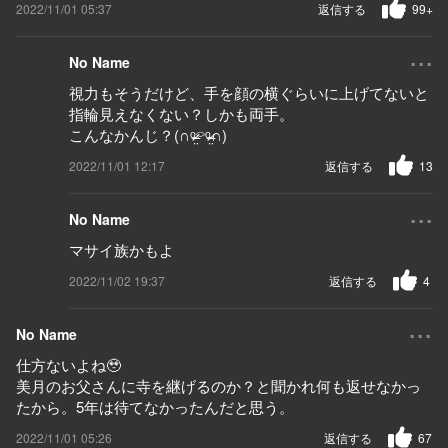
2022/11/01 05:37
返信する
99+
...
No Name
視力もそうだけど、手を顔の横ぐらいに上げてないと
指輪見えなくない？しかも両手。
こんなかんじ？(∩ᵒ̴̶̷̤⌔ᵒ̴̶̷̤∩)
2022/11/01 12:17
返信する
13
...
No Name
マサイ族かもよ
2022/11/02 19:37
返信する
4
...
No Name
仕方ないよね🥹
美月のお父さんに寺を継げるのか？と聞かれ何も返せなかっ
たから。5年は待てなかったんだと思う。
2022/11/01 05:26
返信する
67