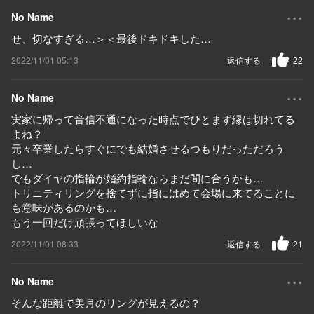
...
No Name
せ、切なすぎる…＞＜最後ドキドキした…
2022/11/01 05:13
返信する
22
...
No Name
実家に帰って音信不通になった時点でひとまず縁は切れてる
よね？
元々卒業したらすぐにでも結婚させるつもりだっただろう
し…
でもダイヤの指輪が婚約指輪ならまだ間に合うかも…
トリニティリングを捨てずに指にはめて会場に来てることに
も意味があるのかも…
もう一回だけ頑張ってほしいな
2022/11/01 08:33
返信する
21
...
No Name
そんな距離で美月のリングが見えるの？