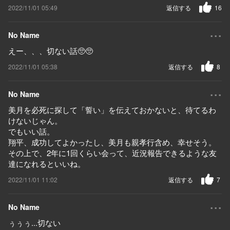
2022/11/01 05:49
返信する
16
...
No Name
えー、、、切ない話🥺🥺
2022/11/01 05:38
返信する
8
...
No Name
美月を必死に探して「誓い」を伝えておかないと、待てるわ
けないじゃん。
でもいい話。
翔平、成功してよかったし、美月も親孝行含め、幸せそう。
その上で、2年に1回くらい会って、近況報告できるような友
達になれるといいね。
2022/11/01 11:02
返信する
7
...
No Name
ぅぅぅ...切ない