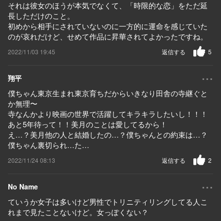
それは彼女のほうが本気でなくて、「時限的な恋」をただ延
長しただけのこと。
初めから相手にされていないのに一方的に運命を感じていた
のが哀れだけど、せめて作品に昇華されてよかったですね。
2022/11/03 19:45
返信する
5
...
翔平
僕ちゃん東京生まれ東京育ちだからいきなり田舎の寺継ぐと
か無理〜
寺なんかより映画の世界で活躍してキラキラしたいし！！！
あと5年待って！！美月のことは愛してるから！
え…？美月他の人と結婚したの…？僕ちゃんとの約束は…？
僕ちゃん裏切られ…た…
2022/11/24 08:13
返信する
2
...
No Name
ていうか女子は多いけど男性でトリニティリングしてる人こ
れまで見たことないけど。女っぽくない？