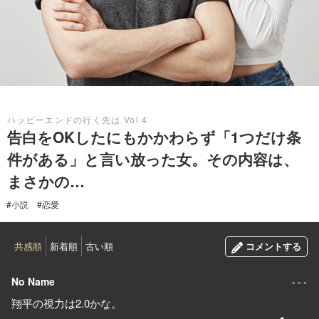
2022.11.01
ハッピーエンドの行く先は Vol.4
告白をOKしたにもかかわらず「1つだけ条
件がある」と言い放った女。その内容は、
まさかの…
#小説
#恋愛
共感順
新着順
古い順
コメントする
...
No Name
翔平の視力は2.0かな。