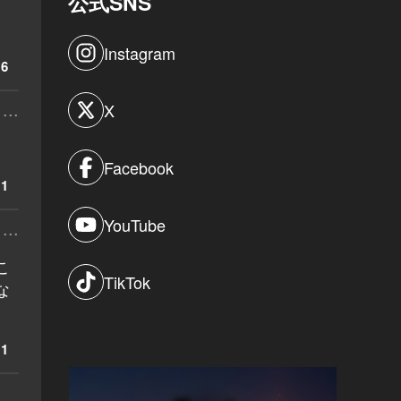
公式SNS
Instagram
6
...
X
Facebook
1
YouTube
...
こ
TikTok
な
1