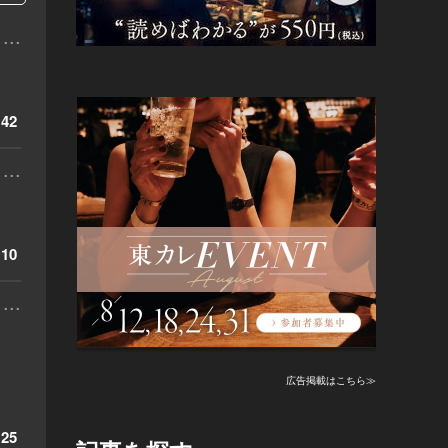
...
42
...
10
...
広告掲載はこちら≫
25