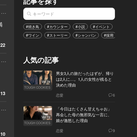
記事を探す
...
満
#焼き鳥
#カウンター
#小説
#イベント
#港区
#ワイン
#ストーリー
#シャンパン
#採用
#恋愛
22
人気の記事
...
男女3人の旅だったはずが、帰り
は2人に…。1人の女性が残ると
Vol.74
決めた理由
TOUGH COOKIES
13
恋愛
6
...
「今日はたくさん甘えちゃお」
再会した母の無邪気な一言に、
Vol.73
娘が激怒した理由
TOUGH COOKIES
恋愛
9
10