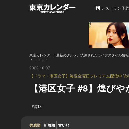
東京カレンダー 
レストラン予
東京カレンダー | 最新のグルメ、洗練されたライフスタイル情報
コメント
2022.10.07
【ドラマ・港区女子】毎週金曜日プレミアム配信中 Vol.
【港区女子 #8】煌び
#港区
共感順
新着順
古い順