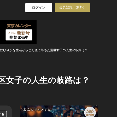
会員登録（無料）
ログイン
8】煌びやかな生活からどん底に落ちた港区女子の人生の岐路は？
港区女子の人生の岐路は？
する