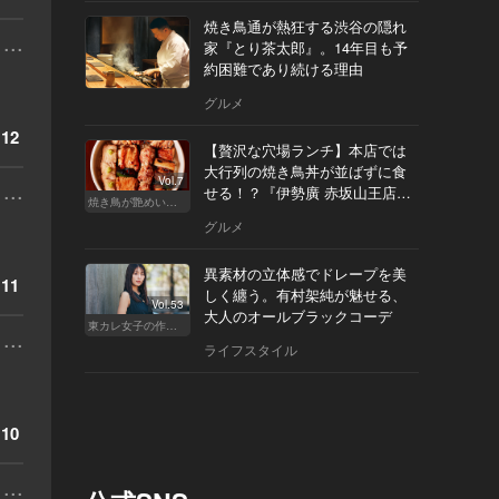
焼き鳥通が熱狂する渋谷の隠れ
...
家『とり茶太郎』。14年目も予
約困難であり続ける理由
グルメ
12
【贅沢な穴場ランチ】本店では
大行列の焼き鳥丼が並ばずに食
Vol.7
...
せる！？『伊勢廣 赤坂山王店』
焼き鳥が艶めいてきた
へ
グルメ
異素材の立体感でドレープを美
11
しく纏う。有村架純が魅せる、
Vol.53
大人のオールブラックコーデ
東カレ女子の作り方
...
ライフスタイル
10
...