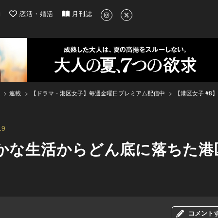
| 最新のグルメ、洗練されたライフスタイル情報
約
恋活・婚活
月刊誌
連載
【ドラマ・港区女子】毎週金曜日プレミアム配信中
【港区女子 #
9
やかな生活からどん底に落ちた
コメント