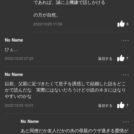
であれば、誠に上機嫌で話しかける
の方が自然。
2022/10/25 11:59
6
...
No Name
ひぇ…
2022/10/25 07:20
返信する
7
...
No Name
以前、父親に近づきたくて息子を誘惑して結婚した話をどこ
かで読んだな 実際にはないだろうけど小説のネタにはなり
やすいのかな
2022/10/25 10:01
返信する
7
...
No Name
あと同僚だか友人だかの夫の母親のウザ過ぎる愛情が