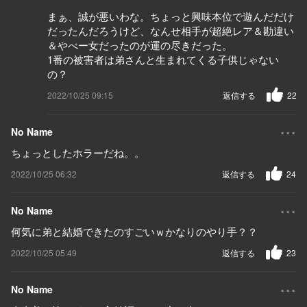
まぁ、誠が悪いわな。ちょっと興味本位で遊んだだけ
だったんだろうけど、なんせ相手が超絶レア＆勘違い
＆やべー女だったのが運の尽きだった。
1番の被害者は弟さんと生まれてくる子供じゃない
の？
2022/10/25 09:15
返信する
22
...
No Name
ちょっとしたホラーだね。。
2022/10/25 06:32
返信する
24
...
No Name
何気に弟と結婚できたのすごいｗかなりのやり手？？
2022/10/25 05:49
返信する
23
...
No Name