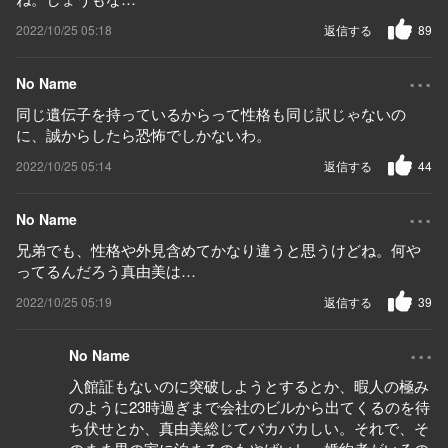
2022/10/25 05:18
返信する
89
...
No Name
同じ遺伝子を持っているからって性格も同じ訳じゃないの
に、誠からしたら恐怖でしかないわ。
2022/10/25 05:14
返信する
44
...
No Name
兄弟でも、性格や外見含めてかなり違うと思うけどね。何や
ってるんだろう真由美は…
2022/10/25 05:19
返信する
39
...
No Name
入館証もないのに突破しようとするとか、暇人の極み
のように23時過ぎまで会社のビルから出てくるのを待
ち伏せとか、真由美総じてバカバカしい。それで、そ