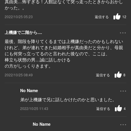
真由美…怖すぎる！入館証なくて突っ走ったときからおかし
かった。。
2022/10/25 05:23
返信する
12
...
上機嫌で二階から....
最後、階段を降りてくるまでは上機嫌だったのかもしれない
けれど、弟が連れてきた結婚相手が真由美だと分かり、母親
にも何突っ立ってるのと言われた後なので、ここは、
棒立ち状態の男…誠に話しかける
の方がしっくりきます。
2022/10/25 08:49
返信する
8
...
No Name
弟が上機嫌で兄に話しかけたのかと思いました。
2022/10/25 11:43
返信する
4
...
No Name