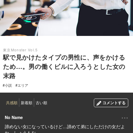
2022.10.25
東京Monster Vol.5
駅で見かけたタイプの男性に、声をかける
ため…。男の働くビルに入ろうとした女の
末路
#小説
#エリア
共感順
新着順
古い順
コメントする
...
No Name
諦めない女になっているけど…諦めて弟にしただけの女だよ
ね。しょうもな…