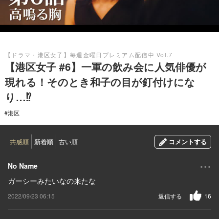
2022.09.23
【ドラマ・港区女子】毎週金曜日プレミアム配信中 Vol.7
【港区女子 #6】一軍の飲み会に人気俳優が
現れる！そのとき和子の目が釘付けにな
り…⁉︎
#港区
共感順
新着順
古い順
コメントする
...
No Name
ガーシーみたいなの来たな
2022/09/23 06:15
返信する
16
...