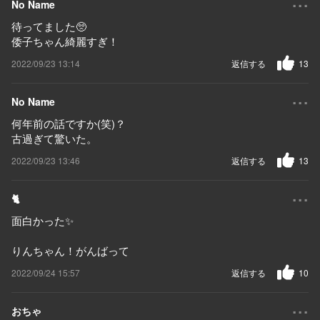
No Name
待ってました🥺
倭子ちゃん綺麗すぎ！
2022/09/23 13:14
返信する
13
...
No Name
何年前の話ですか(笑)？
古過ぎて驚いた。
2022/09/23 13:46
返信する
13
...
🐈
面白かった✨
りんちゃん！がんばって
2022/09/24 15:57
返信する
10
...
おちゃ