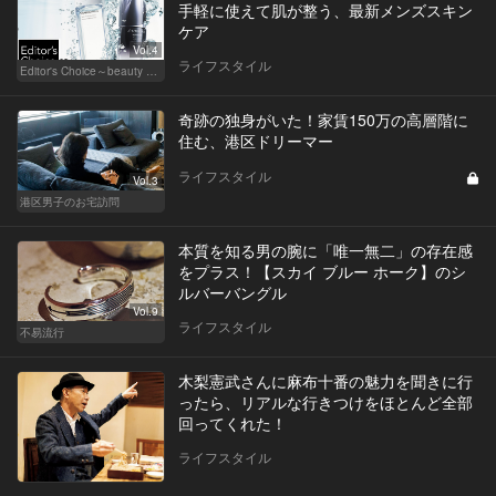
手軽に使えて肌が整う、最新メンズスキン
ケア
Vol.4
ライフスタイル
Editor's Choice～beauty & wellness～
奇跡の独身がいた！家賃150万の高層階に
住む、港区ドリーマー
ライフスタイル
Vol.3
港区男子のお宅訪問
本質を知る男の腕に「唯一無二」の存在感
をプラス！【スカイ ブルー ホーク】のシ
ルバーバングル
Vol.9
ライフスタイル
不易流行
木梨憲武さんに麻布十番の魅力を聞きに行
ったら、リアルな行きつけをほとんど全部
回ってくれた！
ライフスタイル