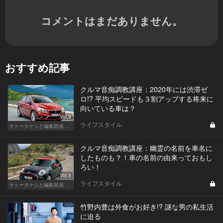
コメントはまだありません。
おすすめ記事
クルマ音痴調教講座：2020年には渋滞ゼ
ロ!? 平均スピードも３割アップする将来に
向いている車は？
Vol.9
ライフスタイル
サトータケシと編集部員 船山の"CAR GENTSへの道"
クルマ音痴調教講座：幽霊の名前を車名に
したものも？！車の名前の由来っておもし
ろい！
Vol.5
ライフスタイル
サトータケシと編集部員 船山の"CAR GENTSへの道"
竹野内豊は外食がお好き!? 謎な男の私生活
に迫る