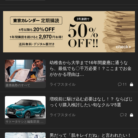
幼稚舎から大学まで16年間慶應に通うな
ら、最低でも〇千万必要！？ここまでお金
がかかる理由は…
Vol.2
ライフスタイル
11
慶應義塾のすべて
増税前に駆け込む必要はなし！？ ならばじ
っくり購入検討したい旬なクルマ5選
ライフスタイル
2
Vol.46
サトータケシと編集部員 船山の"CAR GENTSへの道"
男だって「肌キレイだね」と言われたい！