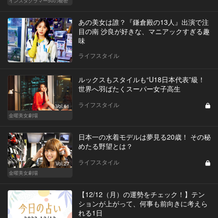
インスタグラマー50の秘密
あの美女は誰？『鎌倉殿の13人』出演で注
目の南 沙良が好きな、マニアックすぎる趣
味
ライフスタイル
ルックスもスタイルも“U18日本代表”級！
世界へ羽ばたくスーパー女子高生
ライフスタイル
Vol.61
金曜美女劇場
日本一の水着モデルは夢見る20歳！ その秘
めたる野望とは？
ライフスタイル
Vol.27
金曜美女劇場
【12/12（月）の運勢をチェック！】テン
ションが上がって、何事も前向きに考えら
れる1日