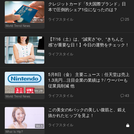
クレジットカード「5大国際ブランド」日
本で圧倒的シェア1位になったのは？
ライフスタイル
25
Vol.176
World Trend News
【7/16（土）は、“誠実さ”や、“きちんと
感”が重要な日！】今日の運勢をチェック！
ライフスタイル
5月8日（金） 主要ニュース：任天堂は売上
1.3兆円…注目企業の業績は？/ ウーバーも
従業員削減 他
Vol.28
ライフスタイル
43
World Trend News
この美女の6パックの美しい腹筋と、鍛え
抜かれたヒップを見よ！
ライフスタイル
Vol.5
What Is Hip?