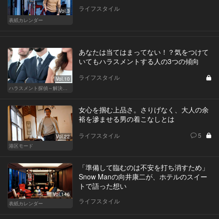
ライフスタイル
Vol.3
表紙カレンダー
あなたは当てはまってない！？気をつけて
いてもハラスメントする人の3つの傾向
ライフスタイル
Vol.10
ハラスメント探偵～解決編～
女心を掴む上品さ。さりげなく、大人の余
裕を滲ませる男の着こなしとは
ライフスタイル
5
Vol.22
港区モード
「準備して臨むのは不安を打ち消すため」
Snow Manの向井康二が、ホテルのスイー
トで語った想い
Vol.146
ライフスタイル
表紙カレンダー