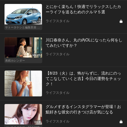
とにかく楽ちん！快適でリラックスしたカ
ーライフを送るためのクルマ５選
ライフスタイル
Vol.51
サトータケシと編集部員 船山の"CAR GENTSへの道"
川口春奈さん、丸の内OLになったら何をし
てみたいですか？
ライフスタイル
Vol.25
表紙カレンダー
【8/23（火）は、怖がらずに、流れにのっ
てこなしていくと吉】今日の運勢をチェッ
ク！
ライフスタイル
グルメすぎるインスタグラマーが登場！お
鮨好きな彼女の行きつけ店が気になる
ライフスタイル
Vol.6