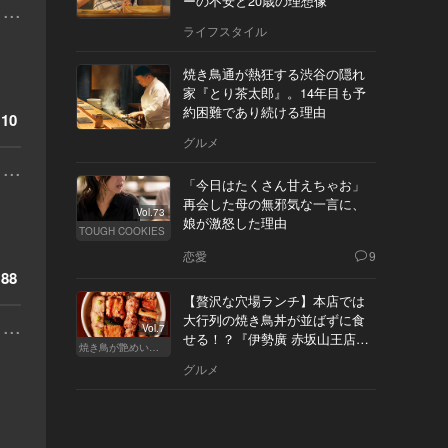
ーの不安と20歳の理想像
...
ライフスタイル
焼き鳥通が熱狂する渋谷の隠れ
家『とり茶太郎』。14年目も予
約困難であり続ける理由
10
グルメ
...
「今日はたくさん甘えちゃお」
再会した母の無邪気な一言に、
Vol.73
娘が激怒した理由
TOUGH COOKIES
恋愛
9
88
【贅沢な穴場ランチ】本店では
大行列の焼き鳥丼が並ばずに食
...
Vol.7
せる！？『伊勢廣 赤坂山王店』
焼き鳥が艶めいてきた
へ
グルメ