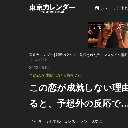
東京カレンダー 
レストラン予
東京カレンダー | 最新のグルメ、洗練されたライフスタイル情報
コメント
2022.08.03
この恋が成就しない理由 Vol.1
この恋が成就しない理
ると、予想外の反応で
#小説
#ホテル
#レストラン
#友達