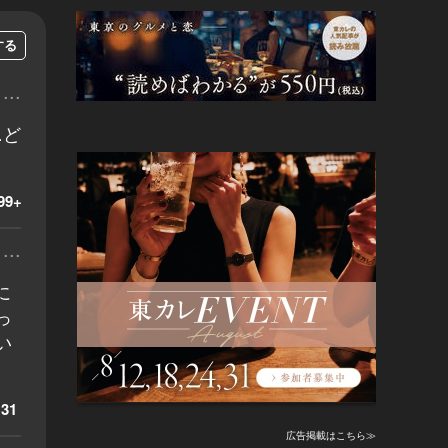
する
...
…ど
99+
...
に
っ
い
31
広告掲載はこちら≫