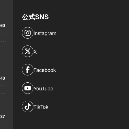
公式SNS
60
Instagram
...
X
Facebook
40
YouTube
...
TikTok
37