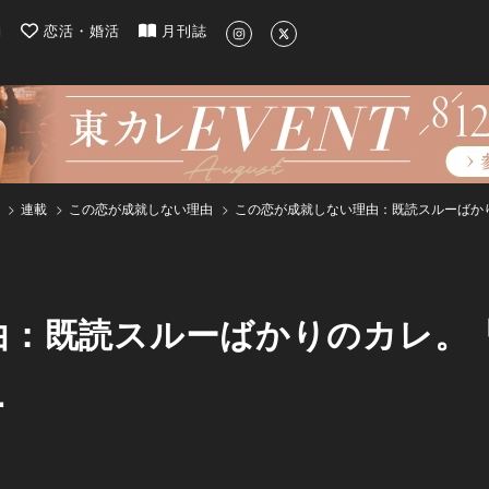
| 最新のグルメ、洗練されたライフスタイル情報
約
恋活・婚活
月刊誌
連載
この恋が成就しない理由
この恋が成就しない理由：既読スルーばか
由：既読スルーばかりのカレ。
…