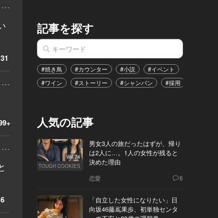
...
い
記事を探す
31
#焼き鳥
#カウンター
#小説
#イベント
#港区
...
#ワイン
#ストーリー
#シャンパン
#採用
#恋愛
人気の記事
99+
...
男女3人の旅だったはずが、帰り
は2人に…。1人の女性が残ると
Vol.74
決めた理由
と
TOUGH COOKIES
恋愛
6
6
「自立した女性になりたい」日
向坂46藤嶌果歩、初単独センタ