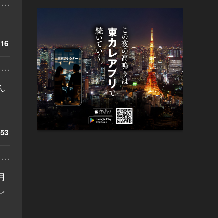
...
16
...
ん
53
...
月
し