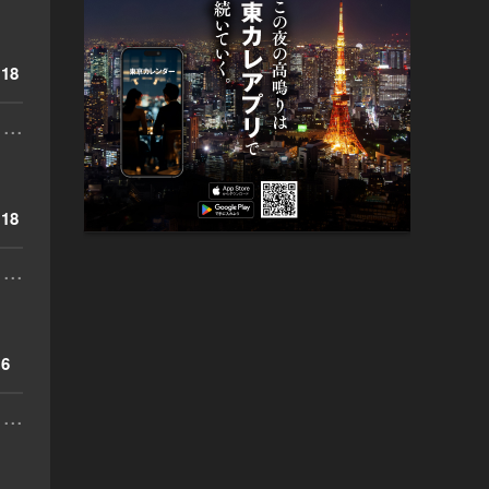
18
...
18
...
6
...