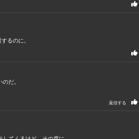
退するのに。
いのだ。
返信する
出してくるけど、その度に