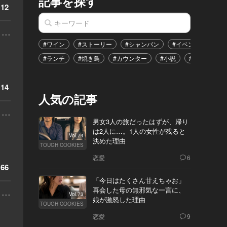
記事を探す
12
...
#ワイン
#ストーリー
#シャンパン
#イベント
#港
#ランチ
#焼き鳥
#カウンター
#小説
#恋愛
#
14
人気の記事
...
男女3人の旅だったはずが、帰り
は2人に…。1人の女性が残ると
Vol.74
決めた理由
TOUGH COOKIES
恋愛
6
66
「今日はたくさん甘えちゃお」
...
再会した母の無邪気な一言に、
Vol.73
娘が激怒した理由
TOUGH COOKIES
恋愛
9