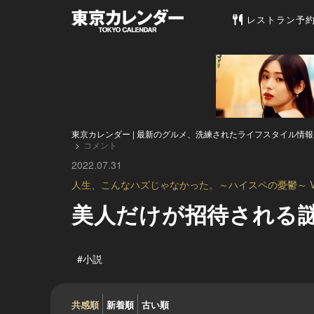
東京カレンダー 
レストラン予
東京カレンダー | 最新のグルメ、洗練されたライフスタイル情報
コメント
2022.07.31
人生、こんなハズじゃなかった。～ハイスペの憂鬱～ Vo
美人だけが招待される謎
#小説
共感順
新着順
古い順