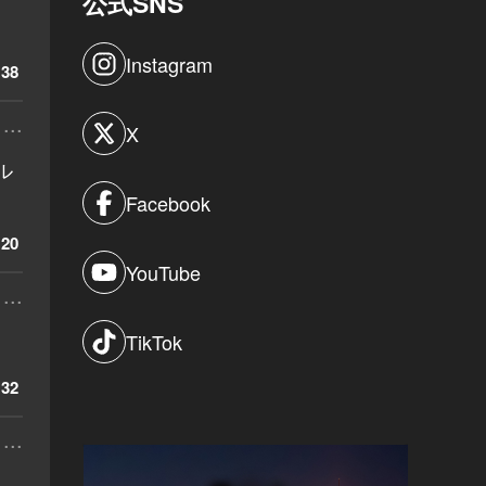
公式SNS
Instagram
38
...
X
ル
Facebook
20
YouTube
...
TikTok
32
...