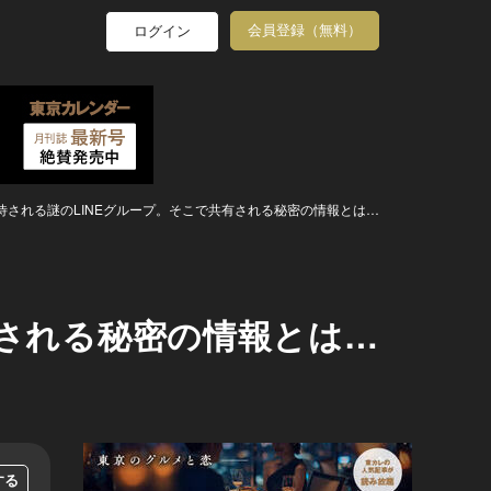
会員登録（無料）
ログイン
待される謎のLINEグループ。そこで共有される秘密の情報とは…
有される秘密の情報とは…
する