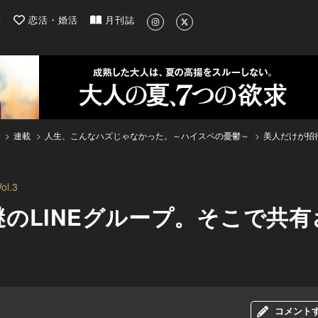
| 最新のグルメ、洗練されたライフスタイル情報
約
恋活・婚活
月刊誌
連載
人生、こんなハズじゃなかった。～ハイスペの憂鬱～
美人だけが招
l.3
のLINEグループ。そこで共
コメント