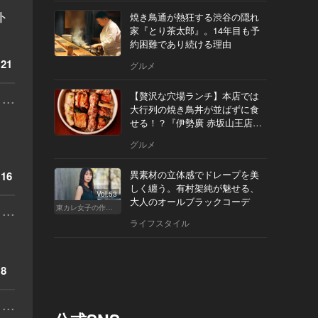
ト
焼き鳥通が熱狂する渋谷の隠れ
家『とり茶太郎』。14年目も予
約困難であり続ける理由
21
グルメ
...
【贅沢な穴場ランチ】本店では
大行列の焼き鳥丼が並ばずに食
せる！？『伊勢廣 赤坂山王店』
へ
グルメ
異素材の立体感でドレープを美
16
しく纏う。有村架純が魅せる、
Vol.53
大人のオールブラックコーデ
...
東カレ女子の作り方
ライフスタイル
8
...