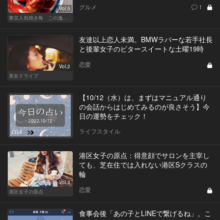
グルメ
1
Vol.5
東京人気焼き鳥 この逸品を食べに行きたい
友達以上恋人未満。BMWラバーな若手社長
と後輩女子のビタースイートな土曜19時
恋愛
Vol.2
美女ドライブ
【10/12（水）は、まずはマニュアル通り
の会話からはじめてみるのが良さそう】今
日の運勢をチェック！
ライフスタイル
港区女子の原点：得意顔でサロンを主宰し
ても、芝在住では入れない港区Sクラスの
輪
Vol.3
恋愛
港区女子の原点
食事会後「あの子とLINEで繋げるね」。こ