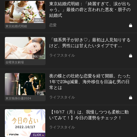
東京結婚式明細：「綺麗すぎて、涙が出ち
ゃう。」最後の砦と言われた悪友・朋子の
結婚式
Vol.14
恋愛
東京結婚式明細
「猫系男子が好き♡」最初は人見知りする
けど、男性には甘えたいタイプです…
ライフスタイル
Vol.167
金曜美女劇場
夜の蝶との壮絶な恋愛を経て開眼。たった
1年で23kg減量、海外移住を目論む男の日
常とは
Vol.2
ライフスタイル
東京独身白書2024
【10/17（月）は、我慢しつつも柔軟に動
いてみて！】今日の運勢をチェック！
ライフスタイル