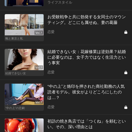
ライフスタイル
お受験戦争と共に勃発する女同士のマウン
ティング。どこにも属せぬ、妻の葛藤
恋愛
Vol.7
靴と東京と私
結婚できない女：花嫁修業は逆効果？結婚
に必要なのは、女子力ではなく生活力とい
う事実
Vol.7
恋愛
結婚できない女
“中の上”と烙印を押された商社勤務の人気
読者モデル。彼女がよりどころにしたの
は…？
Vol.7
恋愛
“中の上”の悲劇
初訪の焼き鳥店では「つくね」を頼むとい
い。その、深い理由とは