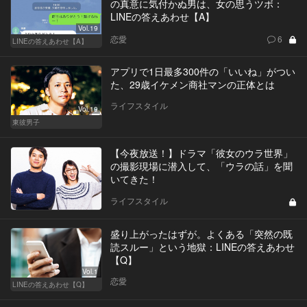
の真意に気付かぬ男は、女の思うツボ：
LINEの答えあわせ【A】
Vol.19
恋愛
6
LINEの答えあわせ【A】
アプリで1日最多300件の「いいね」がつい
た、29歳イケメン商社マンの正体とは
ライフスタイル
Vol.19
東彼男子
【今夜放送！】ドラマ「彼女のウラ世界」
の撮影現場に潜入して、「ウラの話」を聞
いてきた！
ライフスタイル
盛り上がったはずが。よくある「突然の既
読スルー」という地獄：LINEの答えあわせ
【Q】
Vol.1
恋愛
LINEの答えあわせ【Q】