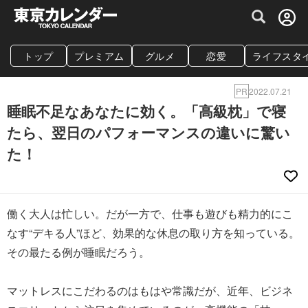
グルメ情報・プレミアムレストラン予約サイト
トップ
プレミアム
グルメ
恋愛
ライフスタ
PR
2022.07.21
睡眠不足なあなたに効く。「高級枕」で寝
たら、翌日のパフォーマンスの違いに驚い
た！
働く大人は忙しい。だが一方で、仕事も遊びも精力的にこ
なす“デキる人”ほど、効果的な休息の取り方を知っている。
その最たる例が睡眠だろう。
マットレスにこだわるのはもはや常識だが、近年、ビジネ