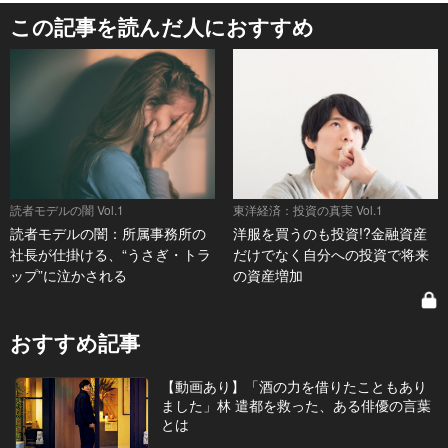
この記事を読んだ人におすすめ
読者モデルの闇 Vol.1
東洋経済：投資の真実 Vol.1
読者モデルの闇：所属事務所の
洋服を買うのも投資!?金融資産
社長が仕掛ける、“うさぎ・トラ
だけでなく自分への投資で将来
ップ”に泣かされる
の資産増加
おすすめ記事
【動画あり】「酒の力を借りたこともあり
ました」林 遣都を救った、ある俳優の言葉
とは