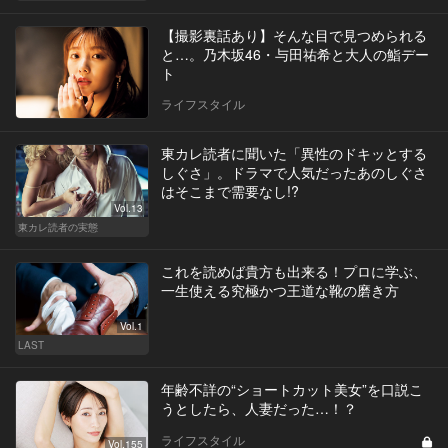
【撮影裏話あり】そんな目で見つめられる
と…。乃木坂46・与田祐希と大人の鮨デー
ト
ライフスタイル
東カレ読者に聞いた「異性のドキッとする
しぐさ」。ドラマで人気だったあのしぐさ
はそこまで需要なし!?
Vol.13
東カレ読者の実態
これを読めば貴方も出来る！プロに学ぶ、
一生使える究極かつ王道な靴の磨き方
Vol.1
LAST
年齢不詳の“ショートカット美女”を口説こ
うとしたら、人妻だった…！？
ライフスタイル
Vol.155