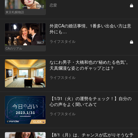
恋愛
Vol.2
東京札幌物語
外資CAの婚活事情。1番多い出会い方は意
外にも…
ライフスタイル
Vol.7
CAのリアル
なにわ男子・大橋和也の“秘めたる色気”。
天真爛漫な姿とのギャップとは？
ライフスタイル
【1/31（火）の運勢をチェック！】自分の
心の声をよく聞いてみて
ライフスタイル
【8/1（月）は、チャンスが広がりそうな予