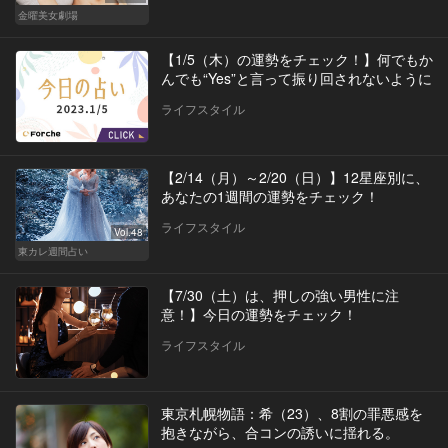
金曜美女劇場
【1/5（木）の運勢をチェック！】何でもか
んでも“Yes”と言って振り回されないように
ライフスタイル
【2/14（月）～2/20（日）】12星座別に、
あなたの1週間の運勢をチェック！
ライフスタイル
Vol.48
東カレ週間占い
【7/30（土）は、押しの強い男性に注
意！】今日の運勢をチェック！
ライフスタイル
東京札幌物語：希（23）、8割の罪悪感を
抱きながら、合コンの誘いに揺れる。