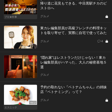
帰り道に花見もできる、中目黒駅チカのビ
ストロへ
Vol.2
グルメ
プロ★幹事
東カレ編集部員が高級フレンチの料理キッ
トを取り寄せて、実際に自宅で使ってみた
グルメ
4
“隠れ家”はレストランだけじゃない！東カ
レ編集部員がハマった、大人の秘密基地５
選
グルメ
予約の取れない『ベトナムちゃん』の姉妹
店『ベトナミング』って？
グルメ
Vol.2
エスニック