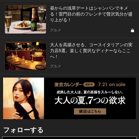
昼からの浅草デートはシャンパンでキメ
る！雷門目の前のフレンチで贅沢気分が盛
り上がる！
グルメ
大人を高揚させる、コースイタリアンの実
力店5選。楽しく贅沢なディナーならここ
へ！
グルメ
フォローする