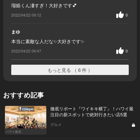
瑠姫くん凄すぎ！大好きです💕
2022/04/22 09:12
0
まゆ
本当に素敵な人だな✨大好きです✨
2022/04/22 09:47
0
もっと見る （ 6 件 ）
おすすめ記事
徹底リポート『ワイキキ横丁』！ハワイ最
注目の新スポットで絶対行きたい店5選
グルメ
Vol.4
ハワイ新店