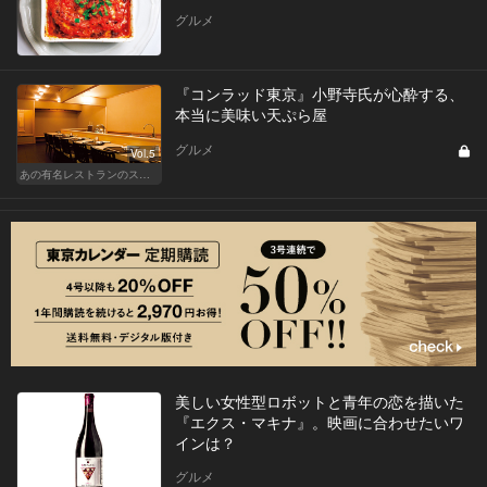
グルメ
『コンラッド東京』小野寺氏が心酔する、
本当に美味い天ぷら屋
グルメ
Vol.5
あの有名レストランのスタッフが薦める名店 〜メートル・ド・テル 小野寺 透（コンラッド東京）〜
美しい女性型ロボットと青年の恋を描いた
『エクス・マキナ』。映画に合わせたいワ
インは？
グルメ