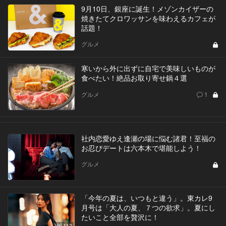
9月10日、銀座に誕生！メゾンカイザーの
焼きたてクロワッサンを味わえるカフェが
話題！
グルメ
寒いから外に出ずに自宅で美味しいものが
食べたい！絶品お取り寄せ鍋４選
グルメ
1
社内恋愛ゆえ逢瀬の場に悩む諸君！至福の
お忍びデートは六本木で堪能しよう！
グルメ
「今年の夏は、いつもと違う」。東カレ9
月号は「大人の夏、７つの欲求」。夏にし
たいこと全部を贅沢に！
Vol.112