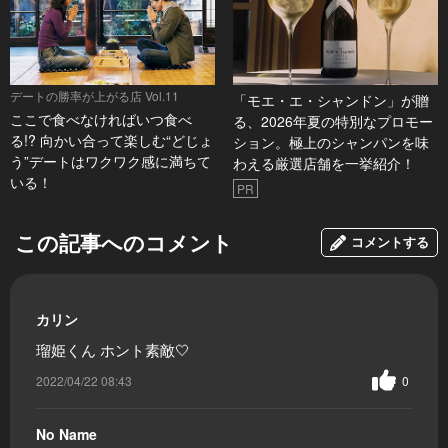
デートの勝率が上がる店 Vol.11
「モエ・エ・シャンドン」が贈
ここで食べなければいつ食べ
る、2026年夏の特別なプロモー
る!? 向かい合って楽しむ“どじょ
ション。極上のシャンパンを味
う”デートはワクワク感に満ちて
わえる厳選店舗を一挙紹介！
いる！
PR
この記事へのコメント
コメントする
カリン
瑠姫くん ホント素敵🤍
2022/04/22 08:43
0
No Name