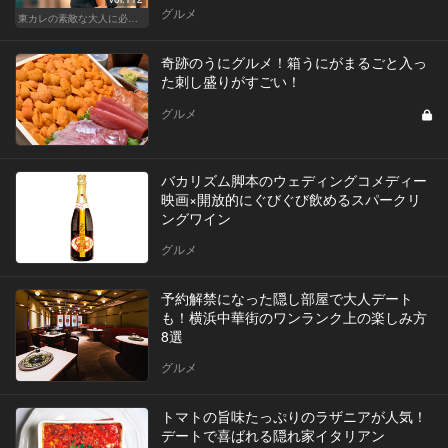
グルメ
東カレの素敵な大人に必要なこと
奇跡のうにグルメ！箱うにがまるごと入っ
た刺し盛りがすごい！
グルメ
バカリズム脚本のウェディングコメディー
映画×開放的にぐびぐび飲めるスパークリ
ングワイン
グルメ
予約解禁になった隠し部屋で大人デート
も！横浜中華街のワンランク上の楽しみ方
8選
グルメ
トマトの旨味たっぷりのラザニアが人気！
デートで喜ばれる隠れ家イタリアン