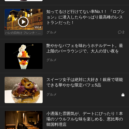
知ってるけど行けてない率No.1！ 『ロブシ
ョン』に潜入したらやっぱり最高峰のレス
トランだった！
Vol.4
グルメ
2
ハレの日向け フレンチ・高級店
艶やかなパフェを味わうホテルデート。最
上階のバーラウンジで、大人の甘い夜を
グルメ
スイーツ女子は絶対に大好き！銀座で堪能
できる華やかな限定パフェ5品
グルメ
小洒落た雰囲気が、デートにぴったり！本
場のソウルフルな味を楽しめる、恵比寿の
韓国料理店