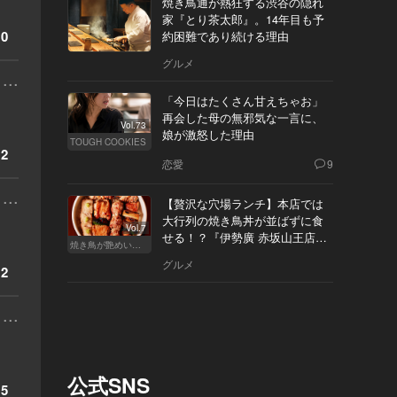
焼き鳥通が熱狂する渋谷の隠れ
家『とり茶太郎』。14年目も予
0
約困難であり続ける理由
グルメ
...
「今日はたくさん甘えちゃお」
再会した母の無邪気な一言に、
Vol.73
娘が激怒した理由
TOUGH COOKIES
2
恋愛
9
...
【贅沢な穴場ランチ】本店では
大行列の焼き鳥丼が並ばずに食
Vol.7
せる！？『伊勢廣 赤坂山王店』
焼き鳥が艶めいてきた
へ
グルメ
2
...
公式SNS
5