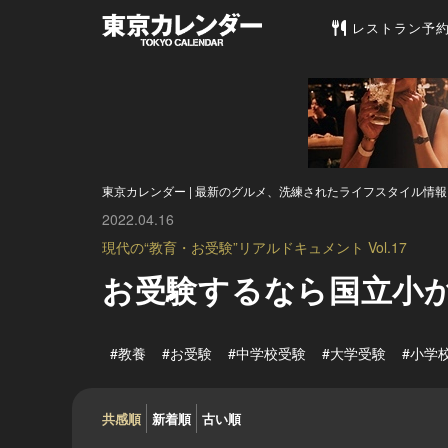
東京カレンダー 
レストラン予
東京カレンダー | 最新のグルメ、洗練されたライフスタイル情報
2022.04.16
現代の“教育・お受験”リアルドキュメント Vol.17
お受験するなら国立小
#教養
#お受験
#中学校受験
#大学受験
#小学
共感順
新着順
古い順