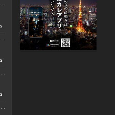
...
2
...
2
...
2
...