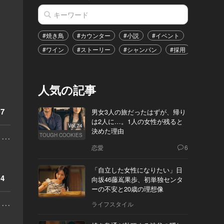
#焼き鳥
#カウンター
#小説
#イベント
#港区
#ワイン
#ストーリー
#シャンパン
#採用
#恋愛
人気の記事
7
男女3人の旅だったはずが、帰り
は2人に…。1人の女性が残ると
Vol.74
決めた理由
...
TOUGH COOKIES
恋愛
6
「自立した女性になりたい」日
4
向坂46藤嶌果歩、初単独センタ
ーの不安と20歳の理想像
...
ライフスタイル