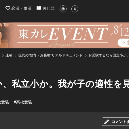
| 最新のグルメ、洗練されたライフスタイル情報
約
恋活・婚活
月刊誌
連載
現代の“教育・お受験”リアルドキュメント
お受験するなら国立小か
か、私立小か。我が子の適性を
校受験
#高校受験
コメント