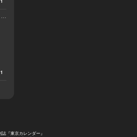
1
...
1
刊誌『東京カレンダー』