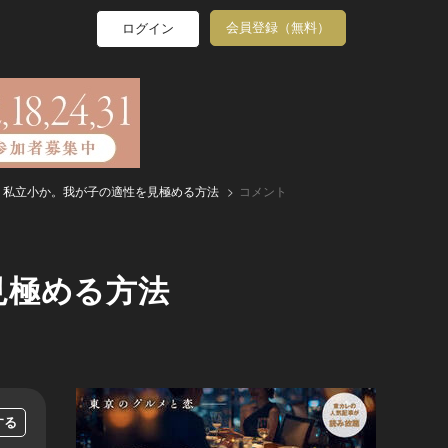
会員登録（無料）
ログイン
、私立小か。我が子の適性を見極める方法
コメント
見極める方法
する