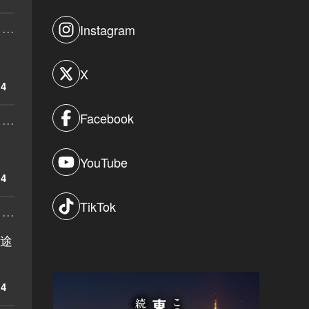
...
Instagram
X
4
Facebook
...
YouTube
4
TikTok
...
は途
4