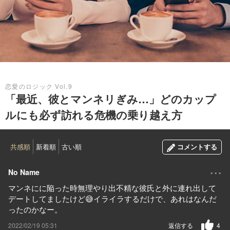
2022.02.19
恋愛のロジック Vol.9
「最近、彼とマンネリぎみ…」どのカップ
ルにも必ず訪れる危機の乗り越え方
共感順
新着順
古い順
コメントする
...
No Name
マンネにに陥った時無理やり出不精な彼氏と外に連れ出して
デートしてましたけど😅イライラするだけで、あれはなんだ
ったのかなー。
2022/02/19 05:31
返信する
4