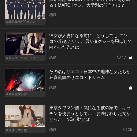
る！MARCHマン、大学別の傾向とは？
恋愛
Vol.1
無難戦隊MARCHマン
彼女が人妻になる前に、どうしても"アソ
コ"へ行きたい…。男がタクシーを飛ばして
向かった先とは
Vol.12
恋愛
17
東京レストラン・ストーリー
その名はサエコ：日本中の地味な女たちが
狂喜乱舞のサエコ・ドリーム！
恋愛
Vol.4
＃東京悪女伝説
東京タワマン族：気になる彼の家で、キッ
チンを使おうとして…。お呼ばれした女が
とった、NG行動とは
Vol.1
恋愛
35
東京タワマン族