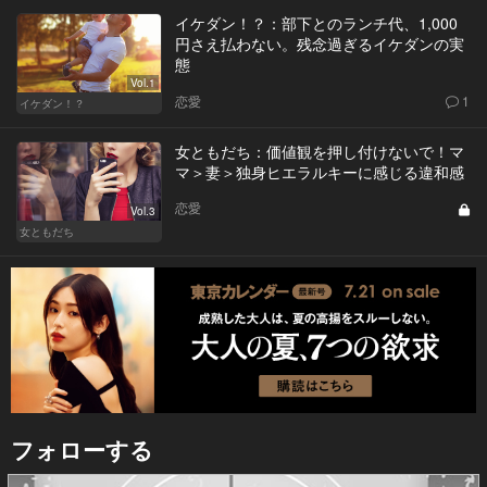
イケダン！？：部下とのランチ代、1,000
円さえ払わない。残念過ぎるイケダンの実
態
Vol.1
恋愛
1
イケダン！？
女ともだち：価値観を押し付けないで！マ
マ＞妻＞独身ヒエラルキーに感じる違和感
恋愛
Vol.3
女ともだち
フォローする