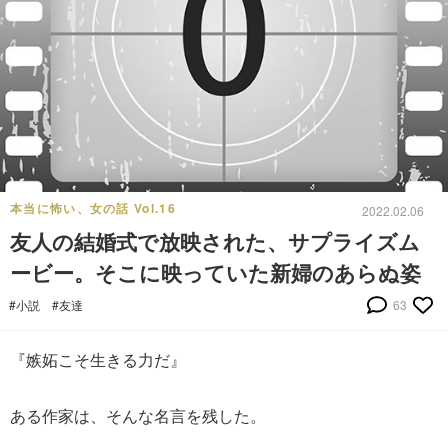
本当に怖い、女の話 Vol.16
2022.02.06
友人の結婚式で放映された、サプライズム
ービー。そこに映っていた新婦のあらぬ姿
#小説
#友達
63
『嫉妬こそ生きる力だ』
ある作家は、そんな名言を残した。