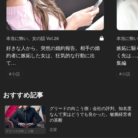
本当に怖い、女の話 Vol.28
本当に怖い、
好きな人から、突然の婚約報告。相手の婚
嫉妬に駆
約者に嫉妬した女は、狂気的な行動に出
く先は…
て…
集編
#小説
#小説
おすすめ記事
グリードの向こう側：会社の評判、知名度
なんて実はどうでも良かった。敏腕経営者
の英断
Vol.1
恋愛
グリードの向こう側