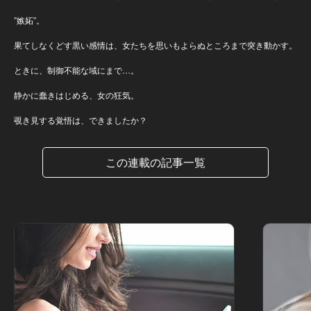
”嫉妬”。
果てしなくどす黒い感情は、女たちを思いもよらぬところまで突き動かす。
ときに、制御不能な域にまで…。
静かに蠢きはじめる、女の狂気。
覗き見する覚悟は、できましたか？
この連載の記事一覧