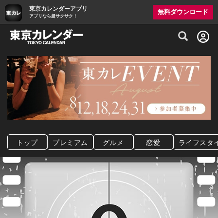
東京カレンダーアプリ
無料ダウンロード
アプリなら超サクサク！
グルメ情報・プレミアムレストラン予約サイト
トップ
プレミアム
グルメ
恋愛
ライフスタ