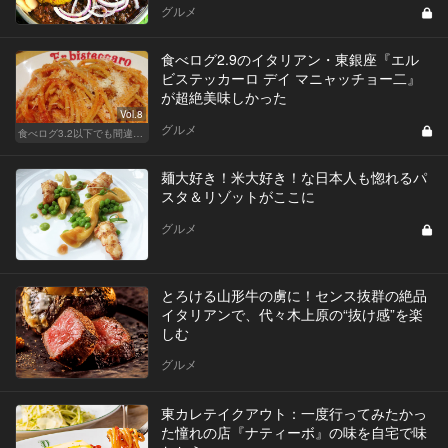
グルメ
食べログ2.9のイタリアン・東銀座『エル
ビステッカーロ デイ マニャッチョー二』
が超絶美味しかった
Vol.8
グルメ
食べログ3.2以下でも間違いなく名店！
麺大好き！米大好き！な日本人も惚れるパ
スタ＆リゾットがここに
グルメ
とろける山形牛の虜に！センス抜群の絶品
イタリアンで、代々木上原の“抜け感”を楽
しむ
グルメ
東カレテイクアウト：一度行ってみたかっ
た憧れの店『ナティーボ』の味を自宅で味