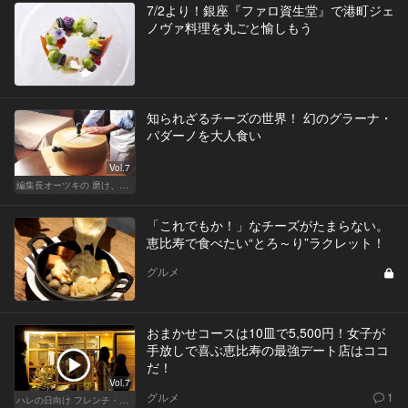
7/2より！銀座『ファロ資生堂』で港町ジェ
ノヴァ料理を丸ごと愉しもう
知られざるチーズの世界！ 幻のグラーナ・
パダーノを大人食い
Vol.7
編集長オーツキの 磨け、バカ舌！ 学べ、オトナの遊び
「これでもか！」なチーズがたまらない。
恵比寿で食べたい“とろ～り”ラクレット！
グルメ
おまかせコースは10皿で5,500円！女子が
手放しで喜ぶ恵比寿の最強デート店はココ
だ！
Vol.7
グルメ
1
ハレの日向け フレンチ・高級店