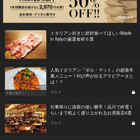
イタリアン好きに絶対食べてほしいMade
in Italyの厳選食材６選
人気イタリアン『ダル・マット』の超激辛
裏メニュー！叫び声が出るアラビアータと
は！？
Vol.15
グルメ
今週の激辛！
仕事帰りに抜群の使い勝手！品川で終電く
らいまで程よく盛り上がれるお洒落店4選
グルメ