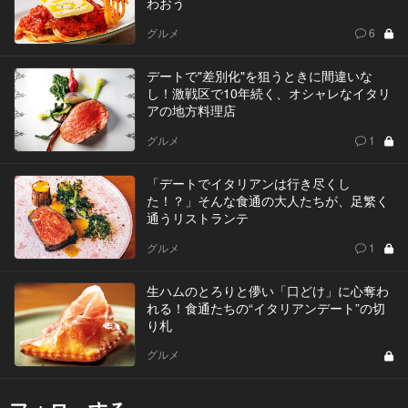
わおう
グルメ
6
デートで"差別化"を狙うときに間違いな
し！激戦区で10年続く、オシャレなイタリ
アの地方料理店
グルメ
1
「デートでイタリアンは行き尽くし
た！？」そんな食通の大人たちが、足繁く
通うリストランテ
グルメ
1
生ハムのとろりと儚い「口どけ」に心奪わ
れる！食通たちの“イタリアンデート”の切
り札
グルメ