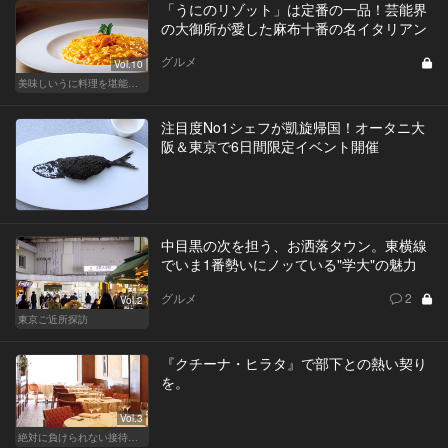
「うにのリゾット」は定番の一品！芸能界
の大御所が愛した麻布十番の名イタリアン
グルメ
Vol.10
美味しいうに料理を堪能できる東京の名店
注目度No1シェフが凱旋帰国！オータニ大
阪＆東京で6日間限定イベント開催
中目黒の次を担う、お洒落タウン。東横線
でいま1番勢いにノッている"学大"の魅力
グルメ
2
Vol.2
東京ご近所探訪
『クチーナ・ヒラタ』で部下との熱い契り
を。
Vol.3
絶対に負けられない接待が、今宵はある