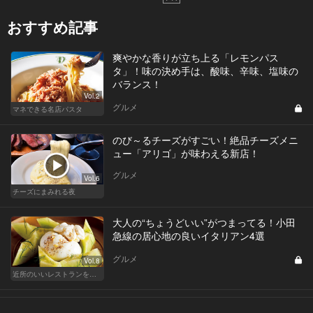
おすすめ記事
爽やかな香りが立ち上る「レモンパス
タ」！味の決め手は、酸味、辛味、塩味の
バランス！
Vol.2
グルメ
マネできる名店パスタ
のび～るチーズがすごい！絶品チーズメニ
ュー「アリゴ」が味わえる新店！
グルメ
Vol.6
チーズにまみれる夜
大人の“ちょうどいい”がつまってる！小田
急線の居心地の良いイタリアン4選
グルメ
Vol.8
近所のいいレストランを知りたい！東横、目黒線、世田谷などを深堀！