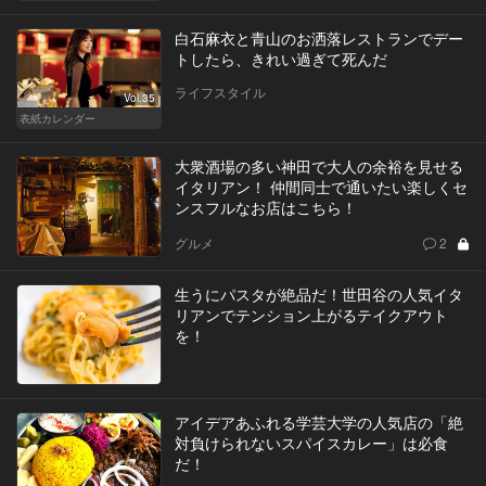
白石麻衣と青山のお洒落レストランでデー
トしたら、きれい過ぎて死んだ
ライフスタイル
Vol.35
表紙カレンダー
大衆酒場の多い神田で大人の余裕を見せる
イタリアン！ 仲間同士で通いたい楽しくセ
ンスフルなお店はこちら！
グルメ
2
生うにパスタが絶品だ！世田谷の人気イタ
リアンでテンション上がるテイクアウト
を！
アイデアあふれる学芸大学の人気店の「絶
対負けられないスパイスカレー」は必食
だ！