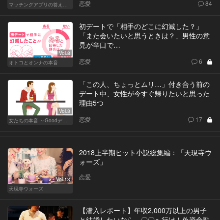
恋愛
84
マッチングアプリの答えあわせ【Q】
初デートで「相手のどこに幻滅した？」
「また会いたいと思うときは？」男性の意
見が辛口で…
Vol.8
恋愛
6
オトコとオンナの本音
「この人、ちょっとムリ…」付き合う前の
デート中、女性が今すぐ帰りたいと思った
理由5つ
Vol.3
恋愛
17
女たちの本音 ～Goodデート／Badデート～
2018上半期ヒット小説総集編：「天現寺ウ
ォーズ」
恋愛
Vol.13
天現寺ウォーズ
【潜入レポート】年収2,000万以上の男子
と結婚したいなら、〇〇へ行け！外資金融