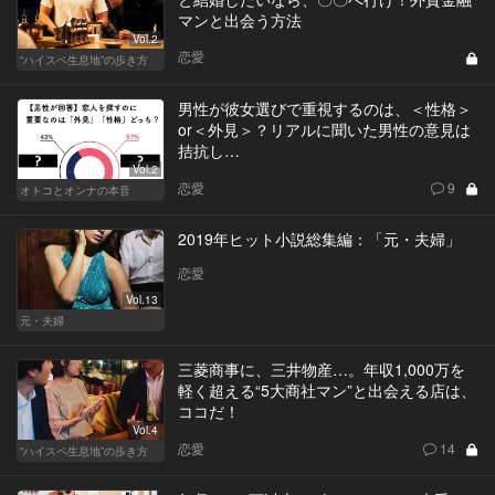
マンと出会う方法
Vol.2
恋愛
“ハイスペ生息地”の歩き方
男性が彼女選びで重視するのは、＜性格＞
or＜外見＞？リアルに聞いた男性の意見は
拮抗し…
Vol.2
恋愛
9
オトコとオンナの本音
2019年ヒット小説総集編：「元・夫婦」
恋愛
Vol.13
元・夫婦
三菱商事に、三井物産…。年収1,000万を
軽く超える“5大商社マン”と出会える店は、
ココだ！
Vol.4
恋愛
14
“ハイスペ生息地”の歩き方