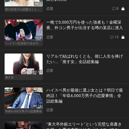
Vol.1
恋愛
8
黒川伊保子の恋愛のトリセツ
一晩で3,000万円を使った強者も！金曜深
夜、外コン男子が出没する噂の某店に潜入
恋愛
13
Vol.8
“ハイスペ生息地”の歩き方
リアルで結ばれなくとも、彼に人生を捧げ
たい…「推す女」全話総集編
恋愛
Vol.12
推す女
ハイスペ男が最後に選ぶ女とは？明日で最
終話！「年収4,000万男子の恋愛事情」全
話総集編
Vol.14
恋愛
年収4,000万男子の恋愛事情
“東大卒外銀エリート”という完璧な肩書き