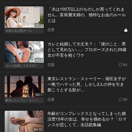
「夫は100万以上のものしか買ってくれま
せん」富裕層夫婦の、独特なお金のルール
とは
Vol.2
恋愛
令和の玉の輿ガール
カレと結婚して大丈夫？：「彼のこと、男
として見れない…」プロポーズされた29歳
女が不安を抱くワケ
Vol.1
恋愛
64
カレと結婚して大丈夫？
東京レストラン・ストーリー：港区女子が
一晩でハマった男。しかし2人の仲を引き
裂こうとする影が…
Vol.1
恋愛
50
東京レストラン・ストーリー
年齢がコンプレックスとなってしまった婚
活歴15年の女は、幸せを掴めるか？「ロマ
ンスが恋しくて」全話総集編
Vol.12