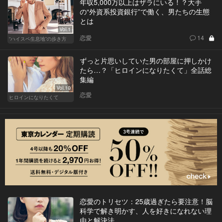
年収5,000万以上はザラにいる！？大手
の“外資系投資銀行”で働く、男たちの生態
とは
Vol.1
恋愛
14
“ハイスペ生息地”の歩き方
ずっと片思いしていた男の部屋に押しかけ
たら…？「ヒロインになりたくて」全話総
集編
Vol.10
恋愛
ヒロインになりたくて
恋愛のトリセツ：25歳過ぎたら要注意！脳
科学で解き明かす、人を好きになれない理
由と解決法