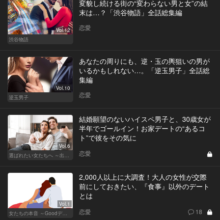
変貌し続ける街の“変わらない男と女”の結
末は…？「渋谷物語」全話総集編
恋愛
Vol.12
渋谷物語
あなたの周りにも、逆・玉の輿狙いの男が
いるかもしれない…。「逆玉男子」全話総
集編
Vol.10
恋愛
逆玉男子
結婚願望のないハイスペ男子と、30歳女が
半年でゴールイン！お家デートの“あるコ
ト”で彼をその気に
Vol.6
恋愛
選ばれたい女たちへ ～出会いから結婚まで～
2,000人以上に大調査！大人の女性が交際
前にしておきたい、『食事』以外のデート
とは
Vol.1
恋愛
18
女たちの本音 ～Goodデート／Badデート～