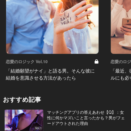
恋愛のロジック Vol.10
恋愛のロジッ
「結婚願望がナイ」と語る男。そんな彼に
「最近、
結婚を意識させる方法があったら
ルにも必
おすすめ記事
マッチングアプリの答えあわせ【Q】：女
性に何かマズいこと言ったかも？男がフェ
ードアウトされた理由
Vol.1