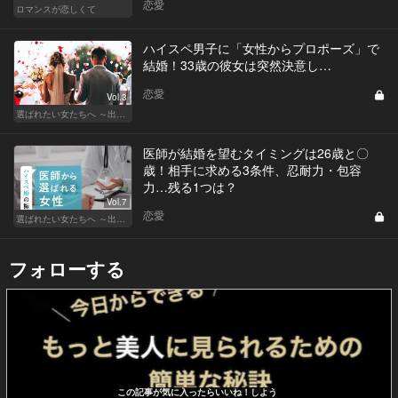
恋愛
ロマンスが恋しくて
ハイスペ男子に「女性からプロポーズ」で
結婚！33歳の彼女は突然決意し…
恋愛
Vol.3
選ばれたい女たちへ ～出会いから結婚まで～
医師が結婚を望むタイミングは26歳と〇
歳！相手に求める3条件、忍耐力・包容
力…残る1つは？
Vol.7
恋愛
選ばれたい女たちへ ～出会いから結婚まで～
フォローする
この記事が気に入ったらいいね！しよう