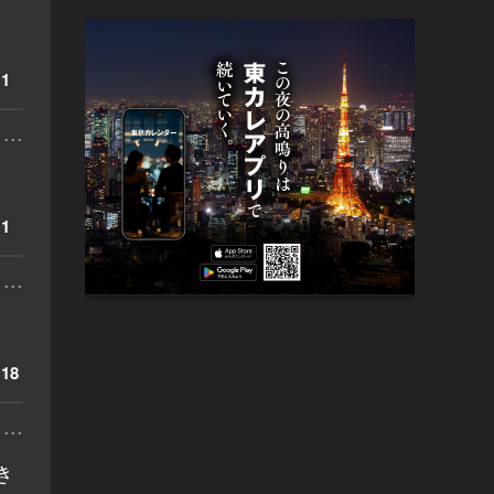
1
...
1
...
18
...
き