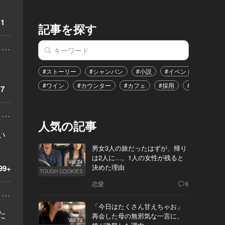
。
1
記事を探す
...
#ストーリー
#シャンパン
#小説
#イベント
#港区
#ワイン
#カウンター
#カフェ
#採用
#恋愛
#
7
...
人気の記事
い
男女3人の旅だったはずが、帰り
は2人に…。1人の女性が残ると
Vol.74
決めた理由
99+
TOUGH COOKIES
恋愛
6
...
「今日はたくさん甘えちゃお」
た
再会した母の無邪気な一言に、
Vol.73