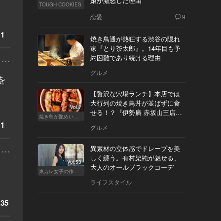
娘が激怒した理由
TOUGH COOKIES
恋愛
9
1
焼き鳥通が熱狂する渋谷の隠れ
家『とり茶太郎』。14年目も予
...
約困難であり続ける理由
グルメ
を
【贅沢な穴場ランチ】本店では
大行列の焼き鳥丼が並ばずに食
Vol.7
せる！？『伊勢廣 赤坂山王店』
焼き鳥が艶めいてきた
へ
1
グルメ
...
異素材の立体感でドレープを美
しく纏う。有村架純が魅せる、
Vol.53
大人のオールブラックコーデ
東カレ女子の作り方
ライフスタイル
35