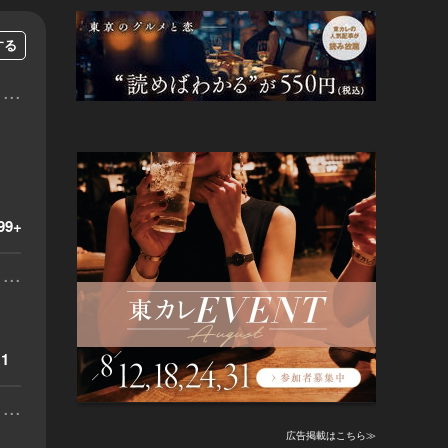
する
...
99+
...
1
...
広告掲載はこちら≫