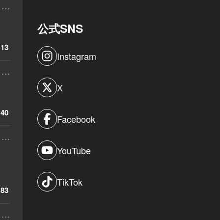
...
公式SNS
13
Instagram
...
X
40
Facebook
...
YouTube
TikTok
83
...