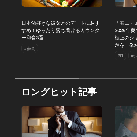
日本酒好きな彼女とのデートにおす
「モエ・
すめ！ゆったり落ち着けるカウンタ
2026年
ー和食3選
極上のシ
舗を一挙
#会食
PR
#
ロングヒット記事