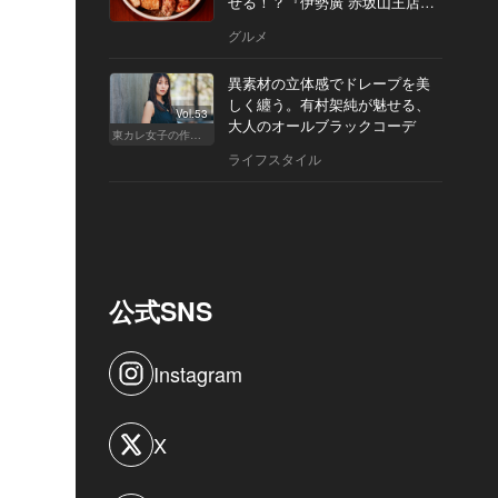
せる！？『伊勢廣 赤坂山王店』
へ
グルメ
異素材の立体感でドレープを美
しく纏う。有村架純が魅せる、
Vol.53
大人のオールブラックコーデ
東カレ女子の作り方
ライフスタイル
公式SNS
Instagram
X