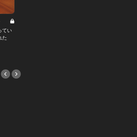
8
男と女の答えあわせ【A】 Vol.308
ってい
結婚願望ゼロだった27歳男性が、交
れた
際2年で突然プロポーズ。彼の心が
変わった“理由”とは
#小説