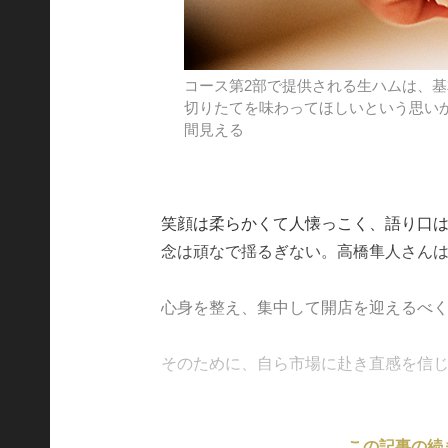
コース第2部で提供される生ハムは、
切りたてを味わってほしいという思い
間見える
笑顔は柔らかくて人懐っこく、語り口
念は頑なで揺るぎない。高橋隼人さん
心身を整え、集中して開店を迎えるべく
そのために、自ら市場に赴き直感を信じて買
この記事の続