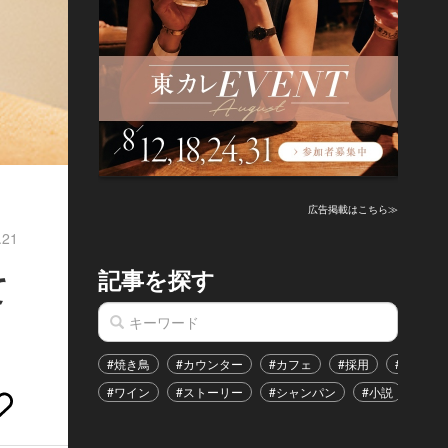
広告掲載はこちら≫
.21
記事を探す
て
#焼き鳥
#カウンター
#カフェ
#採用
#恋愛
#ワイン
#ストーリー
#シャンパン
#小説
#イ