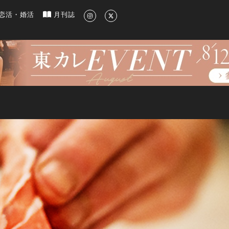
新のグルメ、洗練されたライフスタイル情報
恋活・婚活
月刊誌