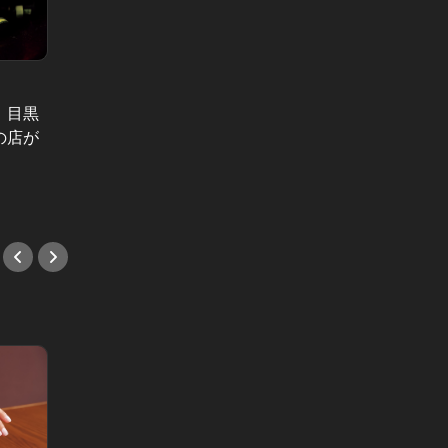
東カレの素敵な大人に必要なこと Vol.89
東カレ10月号は「韓国グルメに恋し
て」。サムギョプサルからチュクミ
。目黒
ホッと
まで、東京で最高に旨い店を一挙公
の店が
心地も
開！
#カフ
#韓国料理