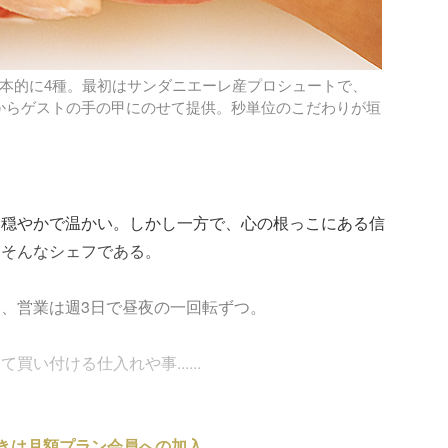
基本的に4種。最初はサンダニエーレ産プロシュートで、
からゲストの手の甲にのせて提供。秒単位のこだわりが垣
は穏やかで温かい。しかし一方で、心の根っこにある信
はそんなシェフである。
、営業は週3日で昼夜の一回転ずつ。
い付ける仕入れや事......
きは月額プラン会員への加入、