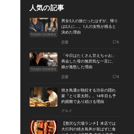
人気の記事
男女3人の旅だったはずが、帰り
は2人に…。1人の女性が残ると
Vol.74
決めた理由
TOUGH COOKIES
恋愛
6
「今日はたくさん甘えちゃお」
再会した母の無邪気な一言に、
Vol.73
娘が激怒した理由
TOUGH COOKIES
恋愛
9
焼き鳥通が熱狂する渋谷の隠れ
家『とり茶太郎』。14年目も予
約困難であり続ける理由
グルメ
【贅沢な穴場ランチ】本店では
大行列の焼き鳥丼が並ばずに食