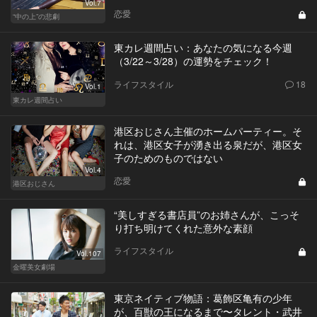
Vol.7
恋愛
“中の上”の悲劇
東カレ週間占い：あなたの気になる今週
（3/22～3/28）の運勢をチェック！
ライフスタイル
18
Vol.1
東カレ週間占い
港区おじさん主催のホームパーティー。そ
れは、港区女子が湧き出る泉だが、港区女
子のためのものではない
Vol.4
恋愛
港区おじさん
“美しすぎる書店員”のお姉さんが、こっそ
り打ち明けてくれた意外な素顔
ライフスタイル
Vol.107
金曜美女劇場
東京ネイティブ物語：葛飾区亀有の少年
が、百獣の王になるまで〜タレント・武井