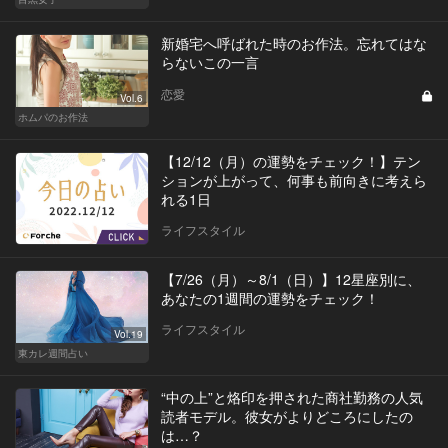
新婚宅へ呼ばれた時のお作法。忘れてはな
らないこの一言
恋愛
Vol.6
ホムパのお作法
【12/12（月）の運勢をチェック！】テン
ションが上がって、何事も前向きに考えら
れる1日
ライフスタイル
【7/26（月）～8/1（日）】12星座別に、
あなたの1週間の運勢をチェック！
ライフスタイル
Vol.19
東カレ週間占い
“中の上”と烙印を押された商社勤務の人気
読者モデル。彼女がよりどころにしたの
は…？