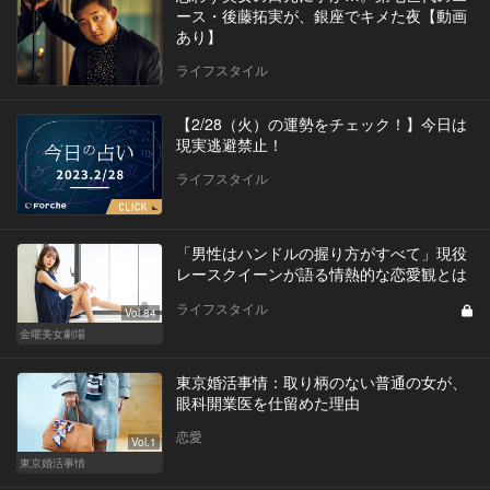
ース・後藤拓実が、銀座でキメた夜【動画
あり】
ライフスタイル
【2/28（火）の運勢をチェック！】今日は
現実逃避禁止！
ライフスタイル
「男性はハンドルの握り方がすべて」現役
レースクイーンが語る情熱的な恋愛観とは
ライフスタイル
Vol.84
金曜美女劇場
東京婚活事情：取り柄のない普通の女が、
眼科開業医を仕留めた理由
恋愛
Vol.1
東京婚活事情