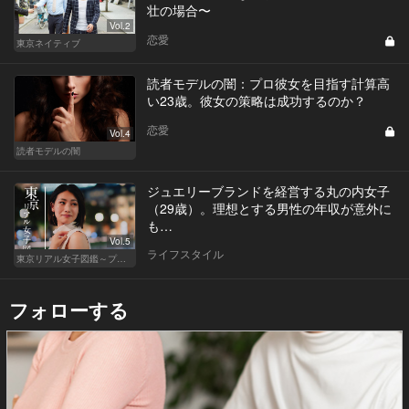
壮の場合〜
Vol.2
恋愛
東京ネイティブ
読者モデルの闇：プロ彼女を目指す計算高
い23歳。彼女の策略は成功するのか？
恋愛
Vol.4
読者モデルの闇
ジュエリーブランドを経営する丸の内女子
（29歳）。理想とする男性の年収が意外に
も…
Vol.5
ライフスタイル
東京リアル女子図鑑～プロローグ編～
フォローする