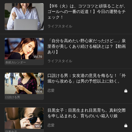
【9/6（火）は、コツコツと頑張ることが、
ゴールへの一番の近道！】今日の運勢をチ
ェック！
ライフスタイル
「自分を高めたい野心家だったけど…」泉
里香が美しくあり続ける秘訣とは？【動画
あり】
Vol.70
ライフスタイル
表紙カレンダー
口説ける男：女友達の意見を侮るな！「外
堀から攻める」は男の予想以上に効く。
恋愛
Vol.6
口説ける男
目黒女子：目黒生まれ目黒育ち。真剣交際
を申し込まれる、育ちのいい箱入り娘
恋愛
Vol.4
目黒女子