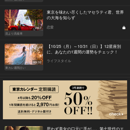
東京を味わい尽くしたマセラティ君、世界
の大海を知らず
恋愛
Vol.7
花より高級車
【10/25（月）～10/31（日）】12星座別
に、あなたの1週間の運勢をチェック！
ライフスタイル
Vol.32
東カレ週間占い
思わず美女の口元に手が…。第七世代のエ