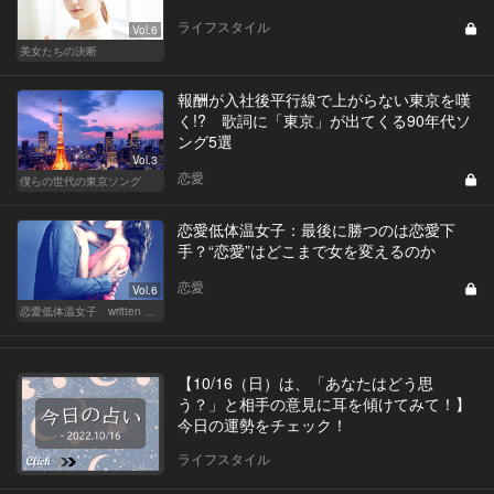
ライフスタイル
Vol.6
美女たちの決断
報酬が入社後平行線で上がらない東京を嘆
く!? 歌詞に「東京」が出てくる90年代ソ
ング5選
Vol.3
恋愛
僕らの世代の東京ソング
恋愛低体温女子：最後に勝つのは恋愛下
手？“恋愛”はどこまで女を変えるのか
恋愛
Vol.6
恋愛低体温女子 written by 内埜さくら
【10/16（日）は、「あなたはどう思
う？」と相手の意見に耳を傾けてみて！】
今日の運勢をチェック！
ライフスタイル