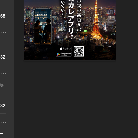
68
...
32
...
持
32
...
ー