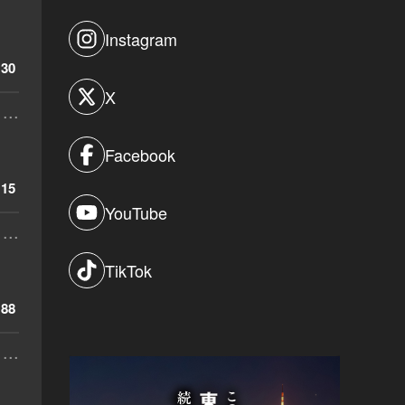
Instagram
30
X
...
Facebook
15
YouTube
...
TikTok
88
...