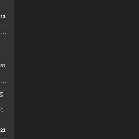
13
...
31
...
怒
よ
23