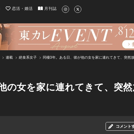
| 最新のグルメ、洗練されたライフスタイル情報
約
恋活・婚活
月刊誌
連載
絶食系女子
同棲3年。ある日、彼が他の女を家に連れてきて、突然
が他の女を家に連れてきて、突然
コメント