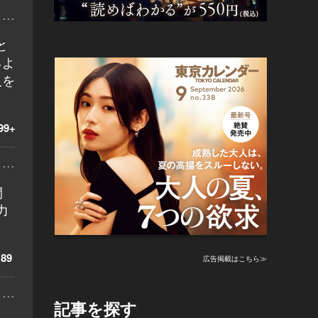
...
と
るよ
人を
99+
...
間
力
89
広告掲載はこちら≫
...
記事を探す