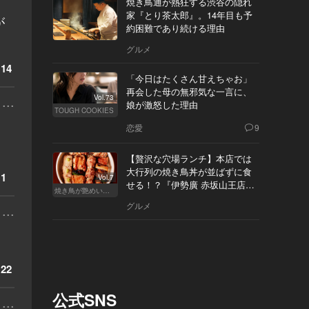
焼き鳥通が熱狂する渋谷の隠れ
家『とり茶太郎』。14年目も予
が
約困難であり続ける理由
）
グルメ
14
「今日はたくさん甘えちゃお」
再会した母の無邪気な一言に、
...
Vol.73
娘が激怒した理由
TOUGH COOKIES
恋愛
9
【贅沢な穴場ランチ】本店では
大行列の焼き鳥丼が並ばずに食
1
Vol.7
せる！？『伊勢廣 赤坂山王店』
焼き鳥が艶めいてきた
へ
グルメ
...
22
公式SNS
...