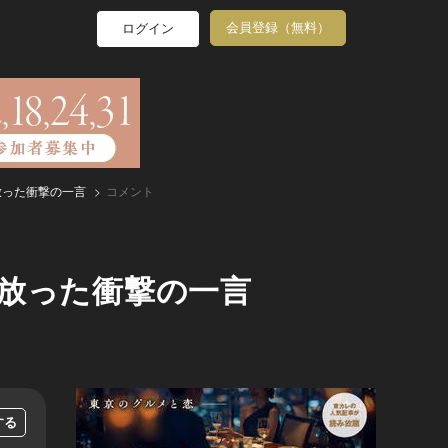
会員登録（無料）
ログイン
放った衝撃の一言
コメント
放った衝撃の一言
する