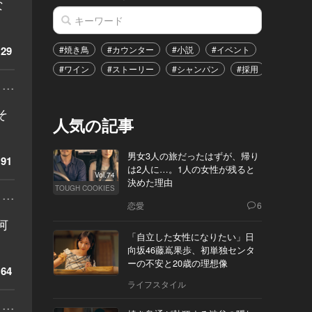
な
29
#焼き鳥
#カウンター
#小説
#イベント
#港区
#ワイン
#ストーリー
#シャンパン
#採用
#恋愛
...
そ
人気の記事
男女3人の旅だったはずが、帰り
91
は2人に…。1人の女性が残ると
Vol.74
決めた理由
TOUGH COOKIES
...
恋愛
6
何
「自立した女性になりたい」日
向坂46藤嶌果歩、初単独センタ
ーの不安と20歳の理想像
64
ライフスタイル
...