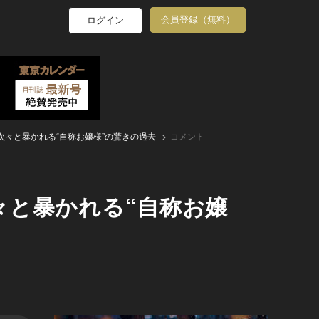
会員登録（無料）
ログイン
々と暴かれる“自称お嬢様”の驚きの過去
コメント
々と暴かれる“自称お嬢