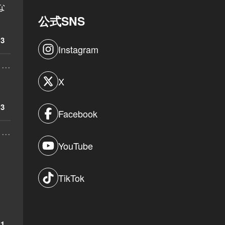
な
公式SNS
3
Instagram
...
X
3
Facebook
...
YouTube
TikTok
1