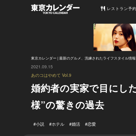
東京カレンダー 
レストラン予
東京カレンダー | 最新のグルメ、洗練されたライフスタイル情報
2021.09.15
あのコはやめて Vol.9
婚約者の実家で目にし
様”の驚きの過去
#小説
#ホテル
#婚活
#恋愛