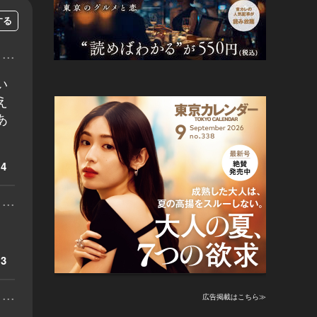
する
...
い
え
あ
4
...
3
...
広告掲載はこちら≫