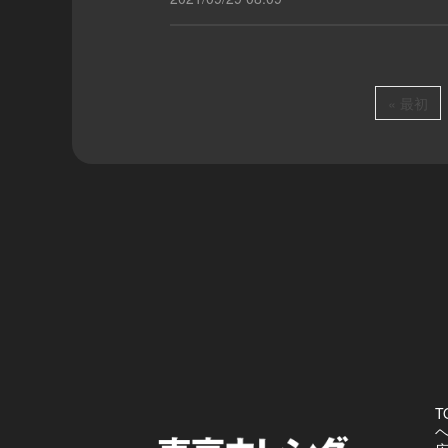
« 最初
T