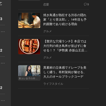
と
恋愛
9
焼き鳥通が熱狂する渋谷の隠れ
3
家『とり茶太郎』。14年目も予
約困難であり続ける理由
...
グルメ
【贅沢な穴場ランチ】本店では
大行列の焼き鳥丼が並ばずに食
2
せる！？『伊勢廣 赤坂山王店』
へ
グルメ
...
異素材の立体感でドレープを美
しく纏う。有村架純が魅せる、
Vol.53
大人のオールブラックコーデ
東カレ女子の作り方
ライフスタイル
2
...