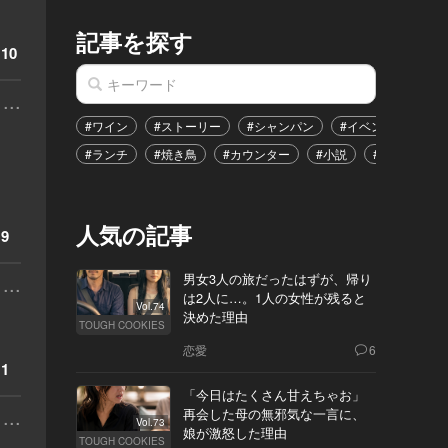
記事を探す
10
...
#ワイン
#ストーリー
#シャンパン
#イベント
#港
#ランチ
#焼き鳥
#カウンター
#小説
#恋愛
#
人気の記事
9
...
男女3人の旅だったはずが、帰り
は2人に…。1人の女性が残ると
Vol.74
決めた理由
TOUGH COOKIES
恋愛
6
1
「今日はたくさん甘えちゃお」
...
再会した母の無邪気な一言に、
Vol.73
娘が激怒した理由
TOUGH COOKIES