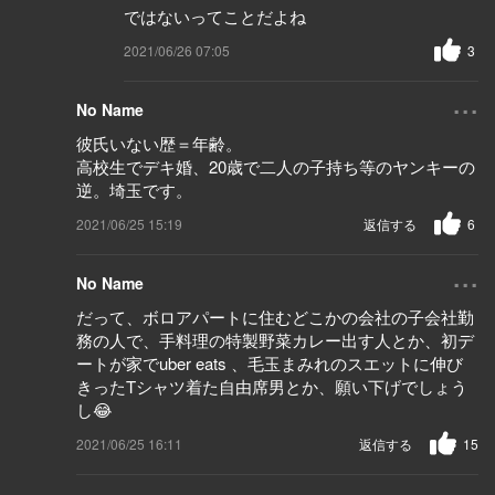
ではないってことだよね
2021/06/26 07:05
3
...
No Name
彼氏いない歴＝年齢。
高校生でデキ婚、20歳で二人の子持ち等のヤンキーの
逆。埼玉です。
2021/06/25 15:19
返信する
6
...
No Name
だって、ボロアパートに住むどこかの会社の子会社勤
務の人で、手料理の特製野菜カレー出す人とか、初デ
ートが家でuber eats 、毛玉まみれのスエットに伸び
きったTシャツ着た自由席男とか、願い下げでしょう
し😂
2021/06/25 16:11
返信する
15
...