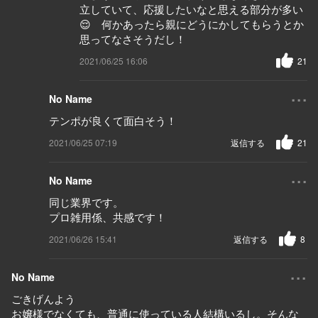
立していて、応援したいなと思える部分が多い
😌 何かあったら親にどうにかしてもらうとか
思ってなさそうだし！
2021/06/25 16:06
21
...
No Name
テンポが良くて面白そう！
2021/06/25 07:19
返信する
21
...
No Name
同じ業界です。
プロ雑用係、共感です！
2021/06/26 15:41
返信する
8
...
No Name
ごきげんよう
お嬢様でなくても、普通に使っている人結構いるし。そんな