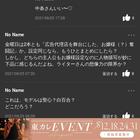
中条さんいい〜♡
2021/06/25 17:28
6
...
No Name
金曜日は2本とも「広告代理店を舞台にした、お嬢様（？）奮
闘記」か。設定同じなら、もうひとまとめにしたら？
しかし、どちらの主人公もお嬢様設定なのに人物描写が妙に
下品に感じるんだよね。ライターさんの想像力の限界か？
2021/06/25 07:30
返信する
8
...
No Name
これは、モデルは聖心？白百合？
どこだろう？
2021/06/25 06:09
返信する
6
...
No Name