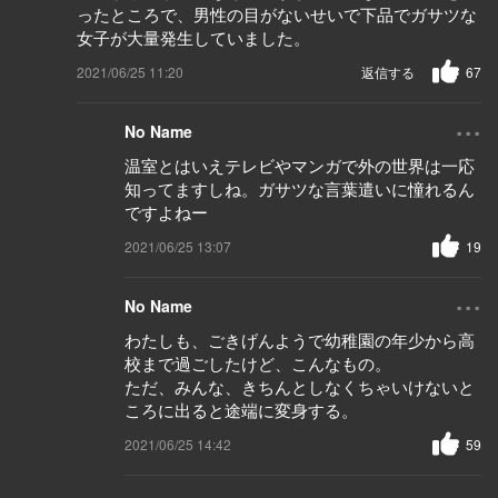
ったところで、男性の目がないせいで下品でガサツな
女子が大量発生していました。
2021/06/25 11:20
返信する
67
...
No Name
温室とはいえテレビやマンガで外の世界は一応
知ってますしね。ガサツな言葉遣いに憧れるん
ですよねー
2021/06/25 13:07
19
...
No Name
わたしも、ごきげんようで幼稚園の年少から高
校まで過ごしたけど、こんなもの。
ただ、みんな、きちんとしなくちゃいけないと
ころに出ると途端に変身する。
2021/06/25 14:42
59
...