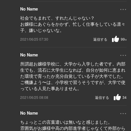
...
No Name
社会でもまれて、すれたんじゃない？
お嬢様にあぐらをかかず、忙しく仕事をしている凛々
子、嫌いじゃないな。
2021/06/25 07:30
返信する
99+
...
No Name
所謂超お嬢様学校に、大学から入学した者です。内部
生でも、流石に大学生になれば、自分が如何に恵まれ
た環境で育ったか充分自覚している子が大半でした。
ご機嫌よう〜は、小学校で習うそうですが、大学で使
っている人見た事ありません。
2021/06/25 08:08
返信する
34
...
No Name
ちょっとこの言葉遣いは無いなと感じました。
雰囲気がお嬢様中高の内部進学者じゃなくて外部から