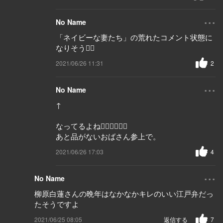
...
No Name
「ネイビーな妻たち」の荒れたコメント状態に
なりそう😮‍💨
2021/06/26 11:31
2
...
No Name
↑
なってるよね😮‍💨😮‍💨😮‍💨
あと品がないおばさん参上で。
2021/06/26 17:03
4
...
No Name
柳原白蓮さんの晩年はなかなかキレのいい江戸弁だっ
たそうですよ
2021/06/25 08:05
返信する
7