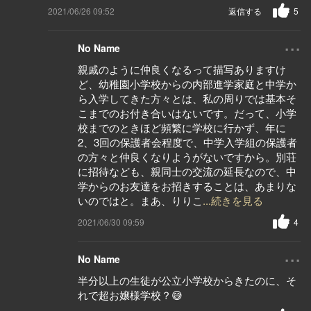
2021/06/26 09:52
返信する
5
...
No Name
親戚のように仲良くなるって描写ありますけ
ど、幼稚園小学校からの内部進学家庭と中学か
ら入学してきた方々とは、私の周りでは基本そ
こまでのお付き合いはないです。だって、小学
校までのときほど頻繁に学校に行かず、年に
2、3回の保護者会程度で、中学入学組の保護者
の方々と仲良くなりようがないですから。別荘
に招待なども、親同士の交流の延長なので、中
学からのお友達をお招きすることは、あまりな
いのではと。まあ、りりこ
...続きを見る
2021/06/30 09:59
4
...
No Name
半分以上の生徒が公立小学校からきたのに、そ
れで超お嬢様学校？😅