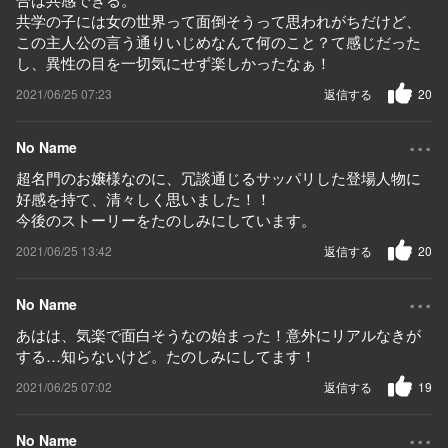
共学の子には女の世界って面倒そうって思われがちだけど、
この主人公の言う通りいじめなんて何のこと？て感じだった
し、異性の目を一切気にせず楽しかったなぁ！
2021/06/25 07:23
返信する
20
...
No Name
超名門のお嬢様なのに、冗談通じるサッパリした登場人物に
好感を持て、清々しく思いました！！
今後のストーリーをたのしみにしています。
2021/06/25 13:42
返信する
20
...
No Name
あはは、気楽で面白そうなの始まった！意外にリアルなきが
する…知らないけど。たのしみにしてます！
2021/06/25 07:02
返信する
19
...
No Name