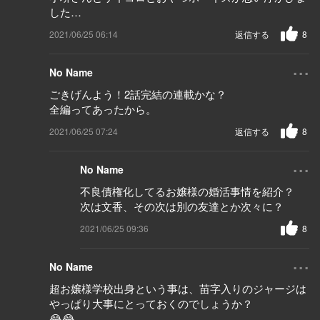
した…
2021/06/25 06:14
返信する
8
...
No Name
ごきげんよう！2話完結の連載かな？
全編ってあったから。
2021/06/25 07:24
返信する
8
...
No Name
不良債権化してるお嬢様の婚活事情を紹介？
次は文香、その次は別の友達とか次々に？
2021/06/25 09:36
8
...
No Name
超お嬢様学校出身という事は、苗字入りのジャージは
やっぱり大事にとっておくのでしょうか？
😂😂