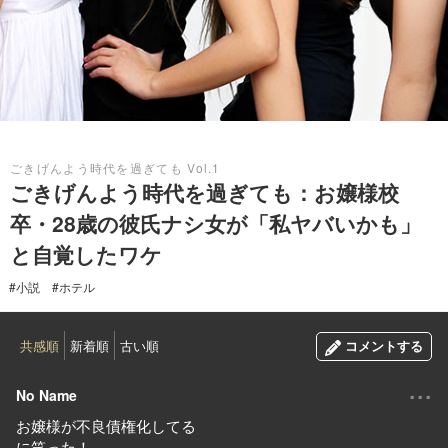
2021.06.25
ごきげんよう時代を過ぎても Vol.1
ごきげんよう時代を過ぎても：お嬢様校
卒・28歳の彼氏ナシ女が「私ヤバいかも」
と自覚したワケ
#小説
#ホテル
共感順
新着順
古い順
コメントする
...
No Name
お嬢様が不良債権化してる
に笑った！