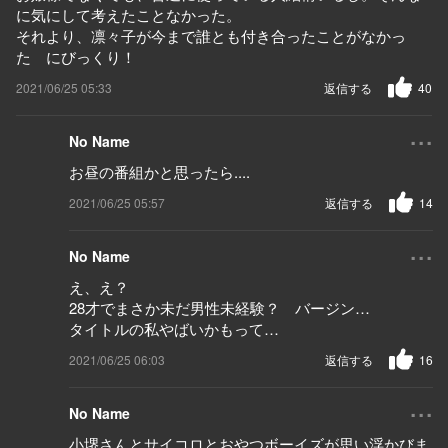
に気にして考えたことなかった。
それより、凛々子が今まで誰とも付き合ったことがなかっ
た にびっくり！
2021/06/25 05:33
返信する
40
...
No Name
お昼の番組かと思ったら....
2021/06/25 05:57
返信する
14
...
No Name
え、え？
28才でまさか未だ男性未経験？ バージン…
タイトルの私やばいかもって…
2021/06/25 06:03
返信する
16
...
No Name
小堺さんとサイコロとおやつボーイズが思い浮かびま