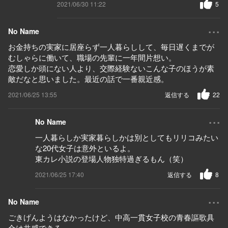
2021/06/30 11:22
5
...
No Name
お金持ちの実家に居座らず一人暮らしして、毎日遅くまでが
むしゃらに働いて、職場の先輩に一年間片想い。
恋愛しか頭にない人より、交際経験ないこんな子のほうが素
敵だなと思いました。最近の話で一番親近感。
2021/06/25 13:55
返信する
22
...
No Name
一人暮らしか実家暮らしかは別としてもリリコみたい
な20代女子は意外といるよ。
東カレ小説の登場人物独特過ぎるもん（笑）
2021/06/25 17:40
返信する
8
...
No Name
ごきげんようはなかったけど、中高一貫女子校の青春謳歌具
合は共感できる。