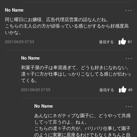
...
No Name
同じ曜日にお嬢様、広告代理店営業の話なんだね。
こちらの主人公の方が頑張っている感じがするから好感度高
いかな。
2021/06/25 07:03
返信する
61
...
No Name
和菓子屋の子は卑屈過ぎて、どうも好きになれない。
凛々子に方が仕事はしっかりこなしてる感じが伝わっ
てくる。
2021/06/25 07:05
返信する
40
...
No Name
あんなにネガティブな園子に、どうやって共感
してって言うのよ、ねぇ。
こちらの凛々子の方が、バリバリ仕事して園子
のように実家に居座るわけでもなくきちんと自