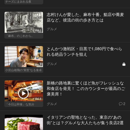
チーズにまみれる夜
志村けんが愛した、麻布十番。鮨店や蕎麦
店など、彼流の街の歩き方とは
グルメ
Vol.1
「麻布」のこれから。
とんかつ激戦区・目黒で1,080円で食べら
れる絶品ランチを狙え
グルメ
Vol.7
小宮山雄飛の“英世”なる食卓
新橋の路地裏に驚くほど魚がフレッシュな
和食店を発見！ このカウンターが最高のご
褒美席！
Vol.6
グルメ
2
「今日は和食」な気分
イタリアンの聖地となった、東京の“あの
街”とは？グルメな大人たちが集う良店2選