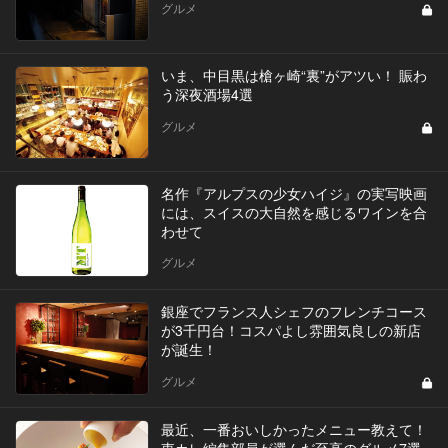
グルメ
いま、中目黒は槍ヶ崎“裏”がアツい！ 賑わ
う深夜酒場4選
グルメ
名作『アルプスの少女ハイジ』の実写映画
には、スイスの大自然を感じるワインを合
わせて
グルメ
銀座でフランス人シェフのフレンチコース
が3千円台！コスパよし雰囲気良しの新店
が誕生！
グルメ
最近、一番おいしかったメニュー教えて！
東カレ編集部員が選んだ至高のグルメ7選