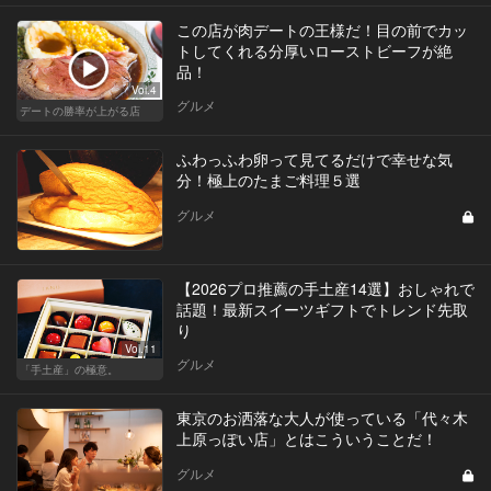
この店が肉デートの王様だ！目の前でカッ
トしてくれる分厚いローストビーフが絶
品！
Vol.4
グルメ
デートの勝率が上がる店
ふわっふわ卵って見てるだけで幸せな気
分！極上のたまご料理５選
グルメ
【2026プロ推薦の手土産14選】おしゃれで
話題！最新スイーツギフトでトレンド先取
り
Vol.11
グルメ
「手土産」の極意。
東京のお洒落な大人が使っている「代々木
上原っぽい店」とはこういうことだ！
グルメ