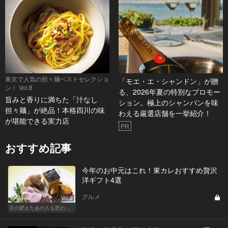
東京で人気の担々麺ベストセレクショ
「モエ・エ・シャンドン」が贈
ン！ Vol.8
る、2026年夏の特別なプロモー
旨みと香りに満ちた「汁なし
ション。極上のシャンパンを味
担々麺」が絶品！本格四川の味
わえる厳選店舗を一挙紹介！
が堪能できる実力店
PR
おすすめ記事
今年のお中元はこれ！東カレおすすめ贅沢
洋ギフト4選
グルメ
Vol.2
舌の肥えたあの人も思わず舌鼓!?厳選お中元