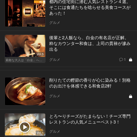
都内の住宅街に潜む人気レストラン４選。
そこには食通たちを唸らせる美食コースが
あった！
グルメ
後輩と2人飯なら、白金の有名店が正解。
粋なカウンター和食は、上司の貫禄が滲み
出る
Vol.5
グルメ
1
素敵な大人は「白金」へ後輩を誘う
削りたての鰹節の香りが心に染みる！別格
のお出汁を体感できる和食店2軒
グルメ
とろ〜りチーズがたまらない！チーズ専門
レストランの人気メニューベスト3！
グルメ
Vol.1