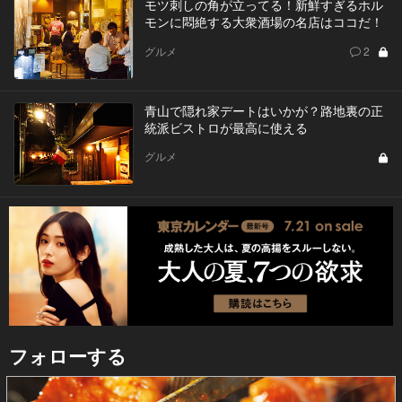
モツ刺しの角が立ってる！新鮮すぎるホル
モンに悶絶する大衆酒場の名店はココだ！
グルメ
2
青山で隠れ家デートはいかが？路地裏の正
統派ビストロが最高に使える
グルメ
フォローする