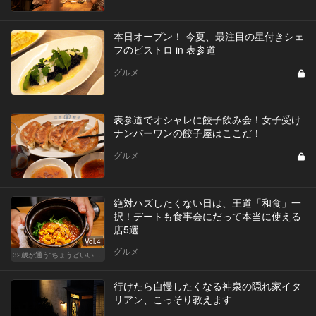
本日オープン！ 今夏、最注目の星付きシェ
フのビストロ in 表参道
グルメ
表参道でオシャレに餃子飲み会！女子受け
ナンバーワンの餃子屋はここだ！
グルメ
絶対ハズしたくない日は、王道「和食」一
択！デートも食事会にだって本当に使える
店5選
Vol.4
グルメ
32歳が通う“ちょうどいい”価格の店
行けたら自慢したくなる神泉の隠れ家イタ
リアン、こっそり教えます