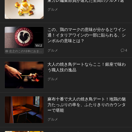
グルメ
この、鶏のマークの意味が分かるとワイン
通！イタリアワインの一部に貼られる、シ
ンボルの意味とは？
Vol.2
グルメ
4
柳 忠之のこの12本におまかせ
大人の焼き鳥デートならここ！銀座で味わ
う職人技の逸品
グルメ
麻布十番で大人の焼き鳥デート！地鶏の魅
力たっぷりの串を、ふたりきりのカウンタ
ーで堪能
グルメ