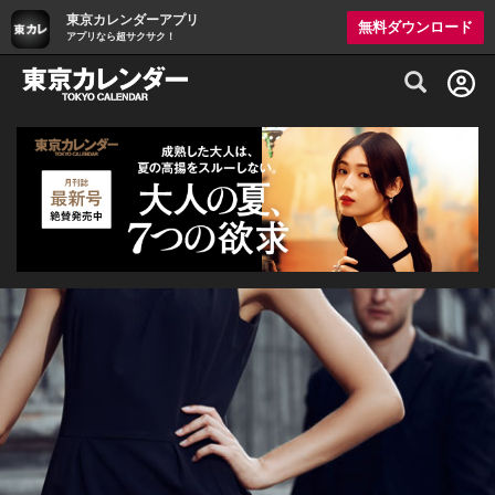
東京カレンダーアプリ
無料ダウンロード
アプリなら超サクサク！
グルメ情報・プレミアムレストラン予約サイト