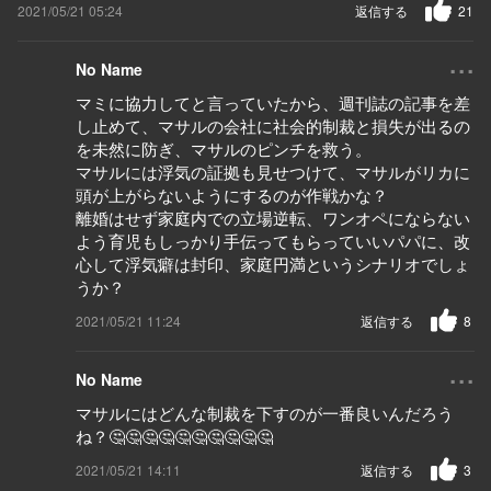
2021/05/21 05:24
返信する
21
...
No Name
マミに協力してと言っていたから、週刊誌の記事を差
し止めて、マサルの会社に社会的制裁と損失が出るの
を未然に防ぎ、マサルのピンチを救う。
マサルには浮気の証拠も見せつけて、マサルがリカに
頭が上がらないようにするのが作戦かな？
離婚はせず家庭内での立場逆転、ワンオペにならない
よう育児もしっかり手伝ってもらっていいパパに、改
心して浮気癖は封印、家庭円満というシナリオでしょ
うか？
2021/05/21 11:24
返信する
8
...
No Name
マサルにはどんな制裁を下すのが一番良いんだろう
ね？🤔🤔🤔🤔🤔🤔🤔🤔🤔🤔
2021/05/21 14:11
返信する
3