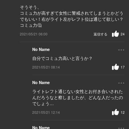
そうそう、
コミュ力が高すぎて女性に警戒されてしまうとかどう
でもいい！右がライト左がレフト位は通じて欲しい？
コミュ力🤔
2021/05/21 06:00
返信する
24
...
No Name
自分でコミュ力高いと言うか？
2021/05/21 08:14
17
...
No Name
ライトレフト通じない女性とお付き合いされた
んだろうなと察しましたが、どんな人だったの
でしょう…
2021/05/21 12:14
12
...
No Name