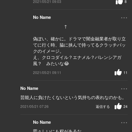
2021/05/21 09:03
8
...
No Name
↑
偽ぽい、確かに。ドラマで闇金融業者が取り立
てに行く時、脇に挟んで持ってるクラッチバッ
クのイメージ。
え、クロコダイル？エナメル？バレンシアガ
風？ みたいな😂
2021/05/21 09:11
11
...
No Name
芸能人に負けたくないという気持ちの表れなのかも。
2021/05/21 07:26
返信する
24
...
No Name
図々しいにも程があるな。