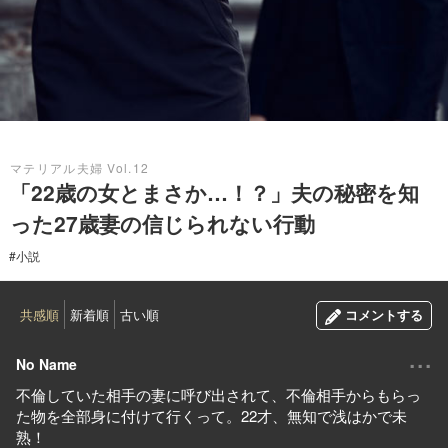
2021.05.21
マテリアル夫婦 Vol.12
「22歳の女とまさか…！？」夫の秘密を知
った27歳妻の信じられない行動
#小説
共感順
新着順
古い順
コメントする
...
No Name
不倫していた相手の妻に呼び出されて、不倫相手からもらっ
た物を全部身に付けて行くって。22才、無知で浅はかで未
熟！