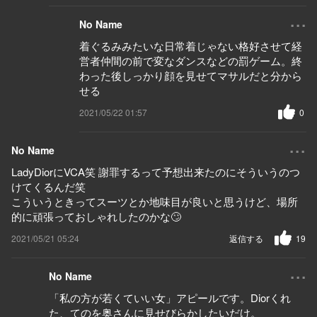
...
No Name
着ぐるみみたいな日常着じゃない格好させて経
営者仲間の前で変なダンスなどの罰ゲーム。終
わった後しっかり顔を見せてマサルだと分から
せる
2021/05/22 01:57
0
...
No Name
LadyDiorにVCA笑 謝罪するって予想出来たのにそういうのつ
けてくるんだ笑
こういうときってスーツとか地味目が良いと思うけど、場所
的に頑張っておしゃれしたのかな🙄
2021/05/21 05:24
返信する
19
...
No Name
「私の方が若くていい女」アピールです。Diorくれ
た、てのを奥さんに見せびらかしたいだけ。