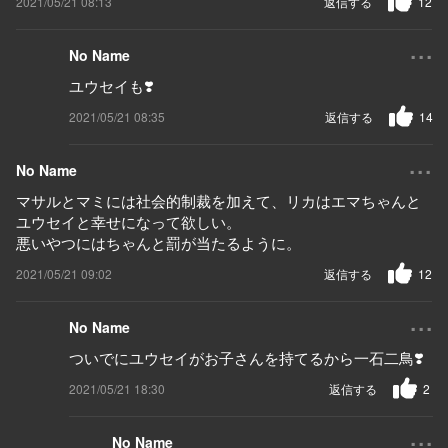
2021/05/21 08:13
返信する
12
...
No Name
ユウセイも❣️
2021/05/21 08:35
返信する
14
...
No Name
マサルとマミには社会的制裁を加えて、リカはエマちゃんと
ユウセイと幸せになって欲しい。
悪いやつにはちゃんと罰が当たるように。
2021/05/21 09:02
返信する
12
...
No Name
ついでにユウセイがお子さんを持てるから一石二鳥❣️
2021/05/21 18:30
返信する
2
...
No Name