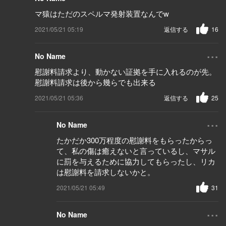
マ猿はただのスペルマ発射装置なんでw
2021/05/21 05:19
返信する
16
...
No Name
慰謝料請求より、動かない証拠を手に入れるのが先。
慰謝料請求は後から幾らでも出来る
2021/05/21 05:36
返信する
25
...
No Name
たかだか300万程度の慰謝料をもらったからっ
て、私の傷は癒えないと言っているし、マサル
に罰を与えるために協力してもらったし、リカ
は慰謝料を請求しないかと。
2021/05/21 05:49
31
...
No Name