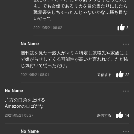
も。でも女優であるリカを目の当たりにしたら
戦意喪失しちゃったんじゃないかな…勝ち目な
いやって
2021/05/21 08:02
8
...
No Name
週刊誌を見た一般人がマミを特定し就職先や家族にま
で嫌がらせしてくる可能性が高いと言われて、ただ怖
じ気付いて従っただけ。
2021/05/21 08:01
返信する
22
...
No Name
片方の口角を上げる
Amazonのロゴだな
2021/05/21 05:27
返信する
14
...
No Name