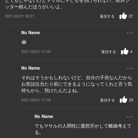
ッター頼んだほうがいいよ。
2021/05/21 06:27
返信する
27
...
No Name
😂
2021/05/21 07:06
返信する
4
...
No Name
それはそうかもしれないけど。自分の子供なんだから
お世話位当たり前にできるようになってくれと言う気
持ちから、預けたんだよね。
2021/05/21 07:09
返信する
25
...
No Name
でもマサルの人間性に愛想尽かして離婚考えて
る。