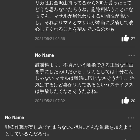
リカはお金沢山持ってるから300万貰ったって
どうも思わないだろうね。慰謝料払うことにな
っても、マサルが肩代わりする可能性が高い
し。それよりマミとマサルが本当に反省して改
心してくれることを望んでいるのかも
2021/05/21 05:56
27
...
No Name
慰謝料より、不貞という離婚できる正当な理由
を手にしたわけだから、リカとしては十分なん
じゃない マサルは離婚に応じなさそうだし。浮
気はするけど妻がリカであるというステイタス
は手放したくなさそうだよね。
2021/05/21 07:32
20
...
No Name
ﾘｶの作戦が楽しみでたまらない｡ﾏｻﾙにどんな制裁を加えよう
としているんだろう｡