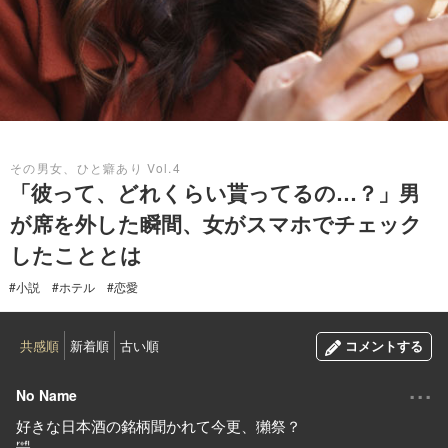
2021.05.03
その男女、ひと癖あり Vol.4
「彼って、どれくらい貰ってるの…？」男
が席を外した瞬間、女がスマホでチェック
したこととは
#小説
#ホテル
#恋愛
共感順
新着順
古い順
コメントする
...
No Name
好きな日本酒の銘柄聞かれて今更、獺祭？
🤣