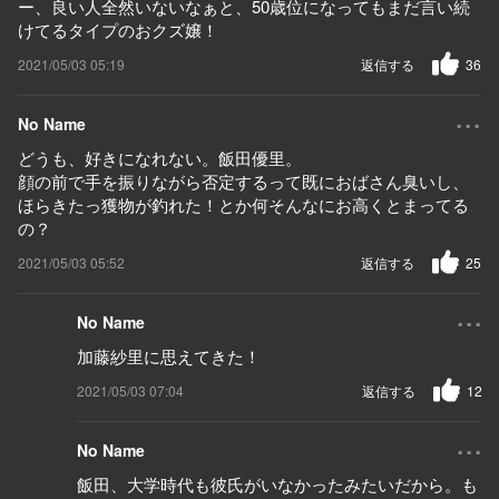
ー、良い人全然いないなぁと、50歳位になってもまだ言い続
けてるタイプのおクズ嬢！
2021/05/03 05:19
返信する
36
...
No Name
どうも、好きになれない。飯田優里。
顔の前で手を振りながら否定するって既におばさん臭いし、
ほらきたっ獲物が釣れた！とか何そんなにお高くとまってる
の？
2021/05/03 05:52
返信する
25
...
No Name
加藤紗里に思えてきた！
2021/05/03 07:04
返信する
12
...
No Name
飯田、大学時代も彼氏がいなかったみたいだから。も