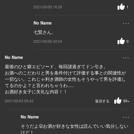
2021/05/05 16:35
1
...
No Name
七賢さん。
2021/05/06 02:04
0
...
No Name
最後のひと癖エピソード、毎回謎過ぎてドン引き。
お酒へのこだわりと男を条件付けて評価する事との関連性が
一切ない。これじゃ利き酒師の女性もそうやって男を評価し
てるのかよ？と言われちゃうわ.....
お酒好き女子に失礼な内容！！
2021/05/03 05:42
返信する
99+
...
No Name
そうだよ😤お酒が好きな女性は読んでいい気分しない
けど！