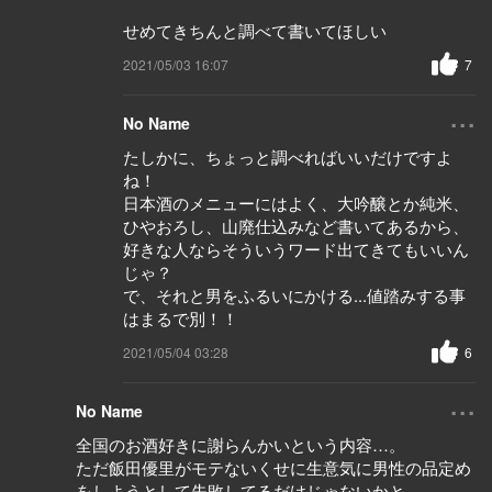
せめてきちんと調べて書いてほしい
2021/05/03 16:07
7
...
No Name
たしかに、ちょっと調べればいいだけですよ
ね！
日本酒のメニューにはよく、大吟醸とか純米、
ひやおろし、山廃仕込みなど書いてあるから、
好きな人ならそういうワード出てきてもいいん
じゃ？
で、それと男をふるいにかける...値踏みする事
はまるで別！！
2021/05/04 03:28
6
...
No Name
全国のお酒好きに謝らんかいという内容…。
ただ飯田優里がモテないくせに生意気に男性の品定め
をしようとして失敗してるだけじゃないかと。