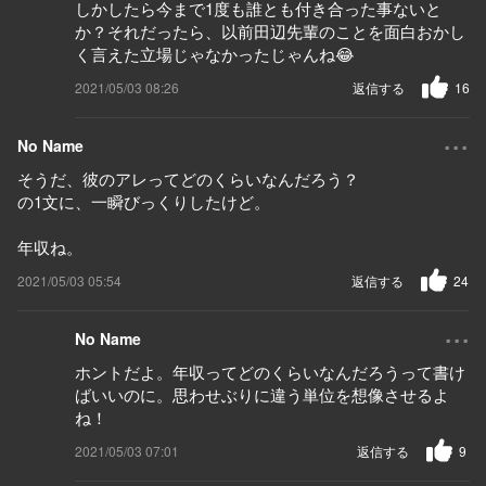
しかしたら今まで1度も誰とも付き合った事ないと
か？それだったら、以前田辺先輩のことを面白おかし
く言えた立場じゃなかったじゃんね😂
2021/05/03 08:26
返信する
16
...
No Name
そうだ、彼のアレってどのくらいなんだろう？
の1文に、一瞬びっくりしたけど。
年収ね。
2021/05/03 05:54
返信する
24
...
No Name
ホントだよ。年収ってどのくらいなんだろうって書け
ばいいのに。思わせぶりに違う単位を想像させるよ
ね！
2021/05/03 07:01
返信する
9