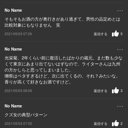
...
No Name
そもそもお酒の方が奥行きがあり過ぎて、男性の品定めとは
比較対象にもなりません 笑
2021/05/03 07:26
返信する
5
...
No Name
光栄菊、2年くらい前に復活したばかりの蔵元。まだ数も少な
くて東京にあまり出てないはずなので、ライターさんは九州
の方かしらと思ってしまいました。
獺祭はベタすぎるけど、次に出てくるの、それ？みたいな。
香りが高くて好きなお酒ですけど。
2021/05/03 08:09
返信する
3
...
No Name
クズ女の典型パターン
2021/05/03 07:03
返信する
2