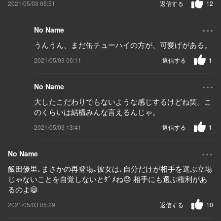
2021/05/03 05:51
返信する
12
...
No Name
うんうん、まだ缶チューハイの方が、可愛げがある。
2021/05/03 06:11
返信する
1
...
No Name
大したこだわりでもないような感じするけどね笑。こ
のくらいは結構みんな言えるんじゃ。
2021/05/03 13:41
返信する
1
...
No Name
飯田優里､まさかの再登場｡彼女は､自分だけが相手を選ぶ立場
じゃないことを自覚しないとﾀﾞﾒね😓 相手にも選ぶ権利があ
るのよ😃
2021/05/03 05:29
返信する
10