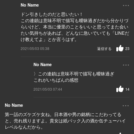
...
No Name
ドン引きしたのだと思いたい！
この連鎖は意味不明で描写も曖昧過ぎだから分かりづ
らいけど、本当に優里のことをいいと思ってまた会い
たい気持ちがあれば、どんなに急いでいても「LINEだ
け教えてよ」とか言うはず。
2021/05/03 05:38
返信する
23
...
No Name
〉この連鎖は意味不明で描写も曖昧過ぎ
これがいちばんの感想
2021/05/03 07:44
14
...
No Name
第一話のズケズケ女ね。日本酒や男の銘柄にこだわってる
と、売れ残りますよ。貴女は紙パック入の酒か缶チューハイ
レベルなんだから。