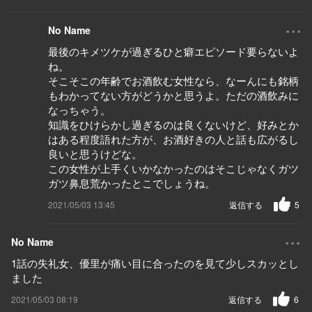
...
No Name
最後のキメツケが過ぎるひと癖エピソード要らないよ
ね。
そこそこの年齢でお酒飲む女性なら、なーんにも銘柄
もわかってない方がどうかと思うよ。ただの酒飲みに
なっちゃう。
知識をひけらかし過ぎるのは良くないけど、好みとか
はある程度語れた方が、お酒好きの人と話も広がるし
良いと思うけどな。
この女性が上手くいかなかったのはそこじゃなくガツ
ガツ鼻息荒かったとこでしょうね。
2021/05/03 13:45
返信する
5
...
No Name
1話の失礼女、優里が痛い目に合ったのを見て少しスカッとし
ました
2021/05/03 08:19
返信する
6