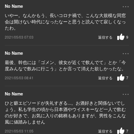
...
No Name
いやー。なんかもう、長いコロナ禍で、こんな大規模な同窓
会は開けない時代になったなーと思うと読んでて寂しくなっ
たわ。
2021/05/03 07:03
返信する
9
...
No Name
最後、幹也には「ゴメン、彼女が近くで飲んでて」とか「今
度みんなで飲みに行こう」とか言って消えた欲しかったな。
2021/05/03 08:41
返信する
7
...
No Name
ひと癖エピソードが失礼すぎる...。お酒好きと関係ないでし
ょう。私も学生の頃から日本酒やウイスキーなど一人で飲む
のが好きで、お気に入りの銘柄もありますが、男性をこんな
風に値踏みしません
2021/05/03 11:05
返信する
7