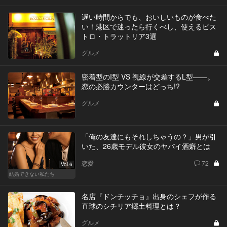
遅い時間からでも、おいしいものが食べた
い！港区で迷ったら行くべし、使えるビス
トロ・トラットリア3選
グルメ
密着型のI型 VS 視線が交差するL型――。
恋の必勝カウンターはどっち!?
グルメ
「俺の友達にもそれしちゃうの？」男が引
いた、26歳モデル彼女のヤバイ酒癖とは
恋愛
72
Vol.6
結婚できない私たち
名店『ドンチッチョ』出身のシェフが作る
直球のシチリア郷土料理とは？
グルメ