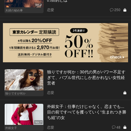
Vol.2
恋愛
250
夫婦の秘め事
独りですが何か：30代の男がパワー不足す
ぎて、バブル世代にしか惹かれない女性経
営者
Vol.7
恋愛
独りですが何か
外銀女子：仕事だけじゃなく、恋までも...
目の前ですべてを攫っていく“生まれつき勝
ち組”の女
Vol.7
恋愛
48
外銀女子