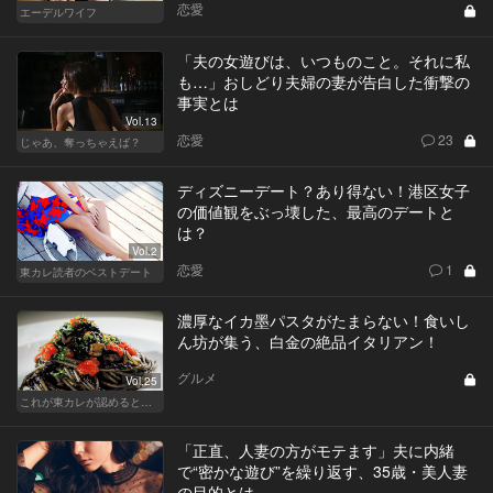
恋愛
エーデルワイフ
「夫の女遊びは、いつものこと。それに私
も…」おしどり夫婦の妻が告白した衝撃の
事実とは
Vol.13
恋愛
23
じゃあ、奪っちゃえば？
ディズニーデート？あり得ない！港区女子
の価値観をぶっ壊した、最高のデートと
は？
Vol.2
恋愛
1
東カレ読者のベストデート
濃厚なイカ墨パスタがたまらない！食いし
ん坊が集う、白金の絶品イタリアン！
グルメ
Vol.25
これが東カレが認めるとっておきの隠れ家
「正直、人妻の方がモテます」夫に内緒
で“密かな遊び”を繰り返す、35歳・美人妻
の目的とは