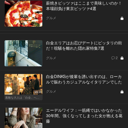
薪焼きピッツァはここまで美味しいのか！
本場顔負け東京ピッツァ4選
グルメ
白金エリアはお忍びデートにピッタリの街
だ！喧騒を離れた隠れ家特集7選
グルメ
2
白金DINKSが後輩を誘い出すのは、ローカ
ルで賑わうカジュアルなイタリアンでした
グルメ
Vol.4
素敵な大人は「白金」へ後輩を誘う
エーデルワイフ：一筋縄ではいかなかった
30年間。強くなってしまった女が抱える葛
藤
Vol.3