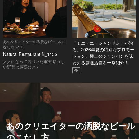
あのクリエイターの洒脱なビールのこ
「モエ・エ・シャンドン」が贈
なし方 Vol.3
る、2026年夏の特別なプロモー
Natural Restaurant N_1155
ション。極上のシャンパンを味
大人になって気づいた事実 瑞々し
わえる厳選店舗を一挙紹介！
い野菜は最高のアテ
PR
あのクリエイターの洒脱なビール
のこなし方