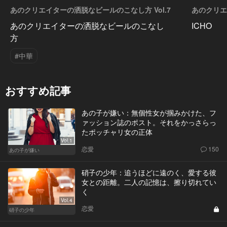
あのクリエイターの洒脱なビールのこなし方 Vol.7
あのクリエ
あのクリエイターの洒脱なビールのこなし
ICHO
方
#中華
おすすめ記事
あの子が嫌い：無個性女が掴みかけた、フ
ァッション誌のポスト。それをかっさらっ
たポッチャリ女の正体
Vol.1
恋愛
150
あの子が嫌い
硝子の少年：追うほどに遠のく、愛する彼
女との距離。二人の記憶は、擦り切れてい
く
Vol.4
恋愛
硝子の少年