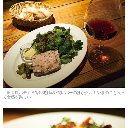
「田舎風パテ」￥1,400は豚や鶏レバーのほかクルミやきのこも入っ
て食感が楽しい