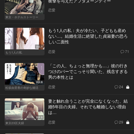
衝撃を与えたアフタヌーンティー
恋愛
Vol.1
東京・ホテルストーリー
もう1人の私：夫が冷たい、子どもも産め
ない…。結婚生活に絶望した貞淑妻の恐ろ
しい二面性
Vol.1
恋愛
71
もう1人の私
「この人、ちょっと無理かも…」彼の行き
つけのバーでこっそり聞いた、残念すぎる
男の本性とは
Vol.8
恋愛
24
松坂由里香の奇妙な婚活
妻と触れ合うことが完全になくなった、結
婚5年目の夫婦。それでも離婚しない理由
は…
Vol.6
恋愛
29
東京23区夫婦