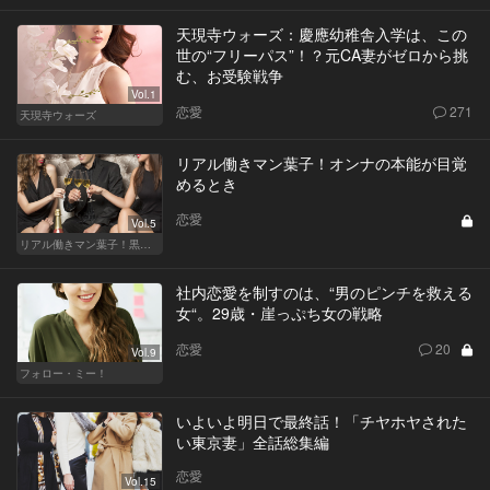
天現寺ウォーズ：慶應幼稚舎入学は、この
世の“フリーパス”！？元CA妻がゼロから挑
む、お受験戦争
Vol.1
恋愛
271
天現寺ウォーズ
リアル働きマン葉子！オンナの本能が目覚
めるとき
恋愛
Vol.5
リアル働きマン葉子！黒革の編集手帳 written by 内埜さくら
社内恋愛を制すのは、“男のピンチを救える
女“。29歳・崖っぷち女の戦略
恋愛
20
Vol.9
フォロー・ミー！
いよいよ明日で最終話！「チヤホヤされた
い東京妻」全話総集編
恋愛
Vol.15