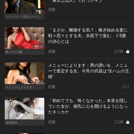
『東京土山人』で打つジャブ
恋愛
Vol.1
レストランで恋のシーソーゲーム（MAN）
「まさか、離婚する気？」稼ぎ始める妻に
戦々恐々とする夫。水面下で進む、ドS妻
の決心とは
Vol.12
恋愛
39
愛しのドS妻
メニューによります：男の誘いを、メニュ
ーで査定する女。今宵の武器は“生ハムの王
様”
Vol.1
恋愛
1
メニューによります
「初めてでも、怖くなかった」本音を隠し
ていた女が、彼氏に心を開けるようになっ
たキッカケ
Vol.13
恋愛
28
偽装婚活