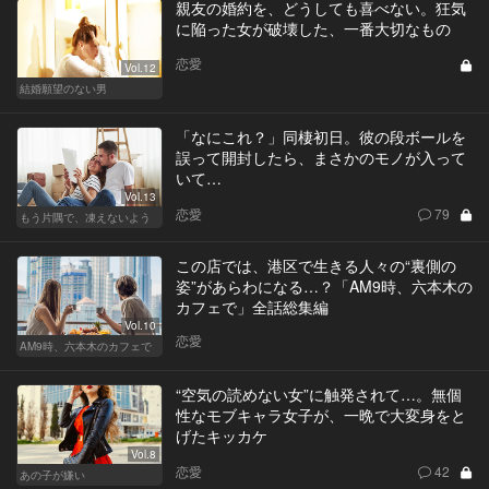
親友の婚約を、どうしても喜べない。狂気
に陥った女が破壊した、一番大切なもの
恋愛
Vol.12
結婚願望のない男
「なにこれ？」同棲初日。彼の段ボールを
誤って開封したら、まさかのモノが入って
いて…
Vol.13
恋愛
79
もう片隅で、凍えないよう
この店では、港区で生きる人々の“裏側の
姿”があらわになる…？「AM9時、六本木の
カフェで」全話総集編
Vol.10
恋愛
AM9時、六本木のカフェで
“空気の読めない女”に触発されて…。無個
性なモブキャラ女子が、一晩で大変身をと
げたキッカケ
Vol.8
恋愛
42
あの子が嫌い