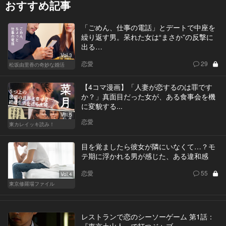
おすすめ記事
「ごめん、仕事の電話」とデートで中座を
繰り返す男。呆れた女は“まさか”の反撃に
出る…
Vol.3
恋愛
29
松坂由里香の奇妙な婚活
【4コマ漫画】「人妻が恋するのは罪です
か？」真面目だった女が、ある食事会を機
に変貌する...
Vol.5
恋愛
東カレイッキ読み！
目を覚ましたら彼女が隣にいなくて…？モ
テ期に浮かれる男が感じた、ある違和感
恋愛
55
Vol.4
東京修羅場ファイル
レストランで恋のシーソーゲーム 第1話：