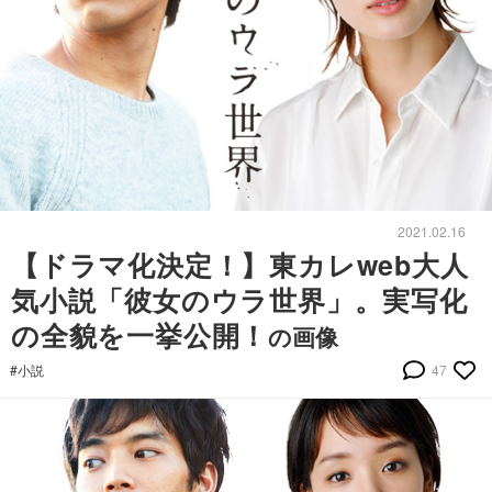
2021.02.16
【ドラマ化決定！】東カレweb大人
気小説「彼女のウラ世界」。実写化
の全貌を一挙公開！
の画像
#小説
47