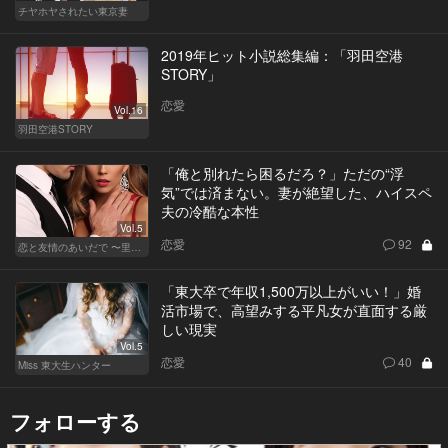
チヤホヤされたい東京妻
2019年ヒット小説総集編：「羽田空港
STORY」
恋愛
Vol.16
羽田空港STORY
「俺と別れたら困るだろ？」ただの“浮
気”では済まない。妻が絶望した、ハイスペ
夫の冷酷な本性
Vol.5
恋愛
92
恋と友情のあいだで 〜里奈 Ver.〜
「東大卒で年収1,500万以上がいい！」婚
活市場で、高望みする平凡女が直面する厳
しい現実
Vol.5
恋愛
40
Miss 東大生ハンター
フォローする