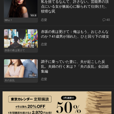
私を捨てるなんて、許さない。芸能界の頂
点にいる女が嫉妬心に駆られて仕掛けた、
狡猾な罠
Vol.8
恋愛
40
Who？
赤坂の夜は更けて：俺はもう、おじさんな
のか？41歳男が溺れた、ひと回り下の彼女
恋愛
Vol.1
赤坂の夜は更けて
調子に乗っていた妻に、夫が起こした反
乱。夫婦の行く末は？「夫の反乱」全話総
集編
Vol.14
恋愛
夫の反乱