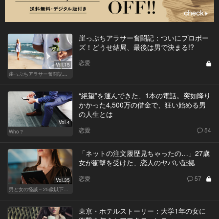
崖っぷちアラサー奮闘記：ついにプロポー
ズ！どうせ結局、最後は男で決まる!?
恋愛
Vol.15
崖っぷちアラサー奮闘記 written by 内埜さくら
“絶望”を運んできた、1本の電話。突如降り
かかった4,500万の借金で、狂い始める男
の人生とは
Vol.4
恋愛
54
Who？
「ネットの注文履歴見ちゃったの…」27歳
女が衝撃を受けた、恋人のヤバい証拠
恋愛
57
Vol.35
男と女の怪談～25歳以下閲覧禁止～
東京・ホテルストーリー：大学1年の女に