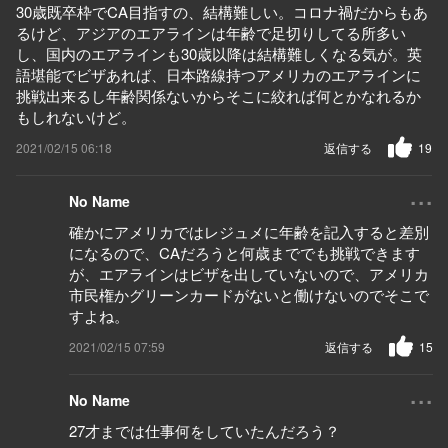
30歳既卒枠でCA目指すの、結構難しい。コロナ禍だからもあ
るけど、アジアのエアラインは年齢で足切りしてる所多い
し、国内のエアラインも30歳以降は結構難しくなる気が。英
語堪能でビザあれば、日本路線持つアメリカのエアラインに
挑戦出来るし年齢関係ないからそこに絞れば何とかなれるか
もしれないけど。
2021/02/15 06:18
返信する
19
...
No Name
確かにアメリカではレジュメに年齢を記入すると差別
になるので、CAだろうと何歳まででも挑戦できます
が、エアラインはビザを出していないので、アメリカ
市民権かグリーンカードがないと働けないのでそこで
すよね。
2021/02/15 07:59
返信する
15
...
No Name
27才までは仕事何をしていたんだろう？