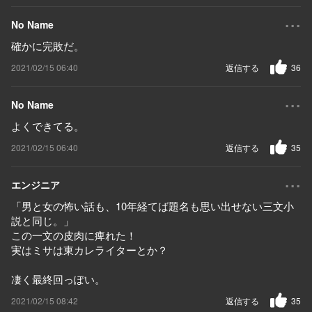
...
No Name
確かに完敗だ。
2021/02/15 06:40
返信する
36
...
No Name
よくできてる。
2021/02/15 06:40
返信する
35
...
エンジニア
「男と女の怖い話も、10年経てば題名も思い出せない三文小
説と同じ。」
この一文の皮肉に痺れた！
実はミサは東カレライターとか？
凄く最終回っぽい。
2021/02/15 08:42
返信する
35