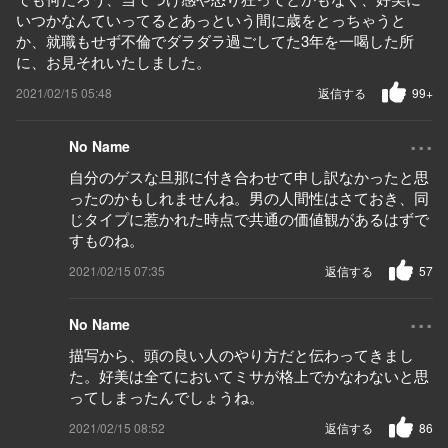
いつかなんていってるとあっという間に歳をとっちゃうと
か、就職もせず不倫でダラダラ過ごしてた3年を一喝した所
に、お見それいたしました。
2021/02/15 05:48
返信する
99+
...
No Name
自分のゲスな旦那に付き合わせて申し訳なかったと思
ったのかもしれませんね。男の人間性はさておき、同
じタイプに惹かれた時点で共通の価値観があるはずで
すものね。
2021/02/15 07:35
返信する
57
...
No Name
描写から、頭の良い人のやり方だと伝わってきまし
た。好美は全てにおいてミサが格上でかなわないと思
ってしまったんでしょうね。
2021/02/15 08:52
返信する
86