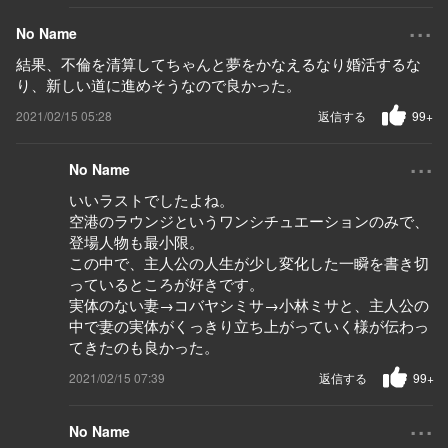
...
No Name
結果、不倫を清算してちゃんと夢をかなえるなり婚活するな
り、新しい道に進めそうなので良かった。
2021/02/15 05:28
返信する
99+
...
No Name
いいラストでしたよね。
空港のラウンジというワンシチュエーションのみで、
登場人物も最小限。
この中で、主人公の人生が少し変化した一瞬を書き切
っているところが好きです。
実体のない妻→コバヤシミサ→小林ミサと、主人公の
中で妻の実体がくっきり立ち上がっていく様が伝わっ
てきたのも良かった。
2021/02/15 07:39
返信する
99+
...
No Name