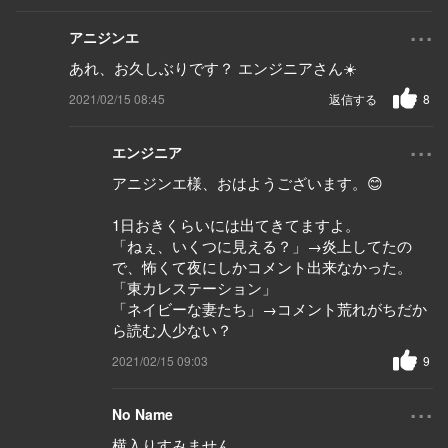
...
アニジンエ
あれ、お久しぶりです？ エンジニアさん☀️
2021/02/15 08:45
返信する
8
...
エンジニア
アニジンエ様、おはようございます。😊
1日おきくらいには出てきてますよ。
「ねぇ、いくつに見える？」→炎上してたの
で、怖くて夜にしかコメント出来なかった。
「東カレステーション」
「ネイビーな妻たち」→コメント荒れがちだか
ら読む人少ない？
2021/02/15 09:03
9
...
No Name
横入りすみません。