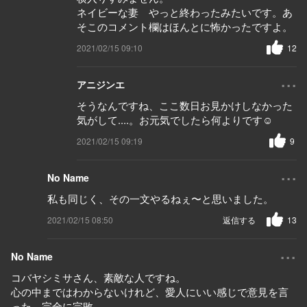
ネイビーな妻 やっと終わったみたいです。あ
そこのコメント欄はほんとに怖かったですよ。
2021/02/15 09:10
12
...
アニジンエ
そうなんですね、ここ数日お見かけしなかった
気がして....。お元気でしたら何よりです☺️
2021/02/15 09:19
9
...
No Name
私も同じく、その一文やるねぇ〜と思いました。
2021/02/15 08:50
返信する
13
...
No Name
コバヤシミサさん、素敵な人ですね。
心の中まではわからないけれど、愛人にいい感じで意見を言
った。完全に完敗。