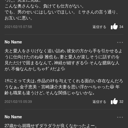
こんな奥さんなら、負けても仕方がない。
でも、男のせいにはしないでほしい。ミサさんの言う通り、
お互いに悪い。
2021/02/15 07:58
返信する
34
...
No Name
夫と愛人をさりげなく追い詰め､彼女の方から手を引かせるよ
うに仕向けたのね😃 雅也も､妻と愛人が楽しそうに話すのを
見ただけで固まるなんて､神経が細すぎる💦 そんな臆病な人
が､不倫なんかしちゃﾀﾞﾒだよ💦
ﾐｻにとって夫は､作品のﾈﾀを与えてくれる面白い存在なんだろ
うなぁ｡金子恵美・宮崎謙介夫妻を思い浮かべちゃった😃 年
齢も職業も違うけど､そんな関係じゃないかな｡
2021/02/15 05:39
返信する
32
...
No Name
27歳から就職せずダラダラが良くなかったよー。