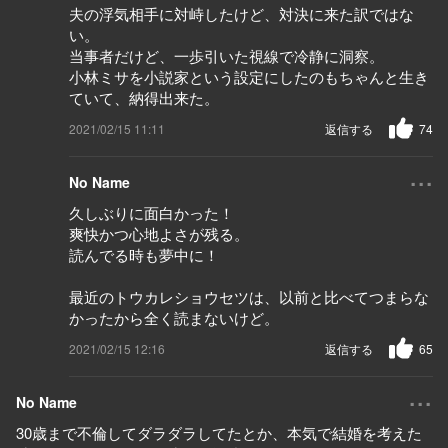
夫の浮気相手に対峙したけど、対決に来た訳ではな
い。
当事者だけど、一歩引いた視線で冷静に洞察。
小林ミサを小説家という設定にしたのもちゃんと生き
ていて、納得出来た。
2021/02/15 11:11
返信する
74
...
No Name
久しぶりに面白かった！
爽快かつ心地よさが残る。
読んでる時も夢中に！
最近のトウカレショウセツは、以前と比べてつまらな
かったから全く読まないけど。
2021/02/15 12:16
返信する
65
...
No Name
30歳まで不倫してダラダラしてたとか、本気で結婚を考えた