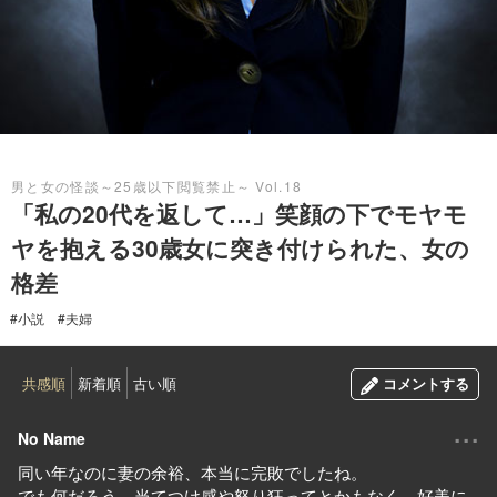
2021.02.15
男と女の怪談～25歳以下閲覧禁止～ Vol.18
「私の20代を返して…」笑顔の下でモヤモ
ヤを抱える30歳女に突き付けられた、女の
格差
#小説
#夫婦
共感順
新着順
古い順
コメントする
...
No Name
同い年なのに妻の余裕、本当に完敗でしたね。
でも何だろう、当てつけ感や怒り狂ってとかもなく、好美に