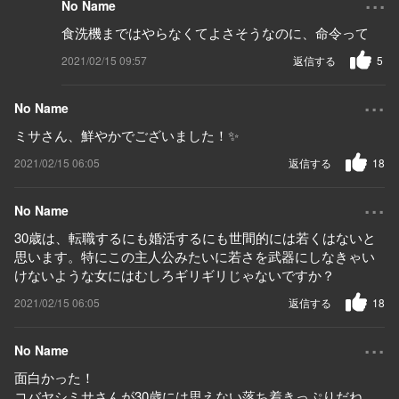
No Name
食洗機まではやらなくてよさそうなのに、命令って
2021/02/15 09:57
返信する
5
...
No Name
ミサさん、鮮やかでございました！✨
2021/02/15 06:05
返信する
18
...
No Name
30歳は、転職するにも婚活するにも世間的には若くはないと
思います。特にこの主人公みたいに若さを武器にしなきゃい
けないような女にはむしろギリギリじゃないですか？
2021/02/15 06:05
返信する
18
...
No Name
面白かった！
コバヤシミサさんが30歳には思えない落ち着きっぷりだね。