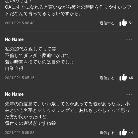
ないのでは？
CAにすぐになれると言いながら彼との時間を作りやすいシフ
トだなんて言ってるくらいですから。
2021/02/15 06:48
返信する
51
...
No Name
私の20代を返してって笑
不倫してダラダラ夢追いかけて
若い時間を捨てたのは自分でしょ
自業自得
2021/02/15 05:16
返信する
46
...
No Name
先輩の白髪見て、いい歳してとか思ってる暇があったら、小
林という名字とマリッジリングで、あれもしかしてって思っ
た方が良かったけど。
気付くの遅過ぎですね😆
2021/02/15 05:58
返信する
44