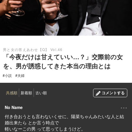
2021.02.13
男と女の答えあわせ【Q】 Vol.46
「今夜だけは甘えていい…？」交際前の女
を、男が誘惑してきた本当の理由とは
#小説
#夫婦
共感順
新着順
古い順
コメントする
...
No Name
付き合おうとも言わないくせに、陽菜ちゃんみたいな人と結
婚出来たら とか言う時点で
軽いなーこの男 って思ってしまうけど。