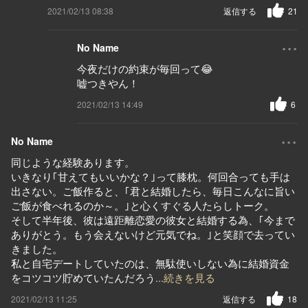
2021/02/13 08:38
返信する
21
...
No Name
今夜だけの約束が毎回って😂
嘘つきやん！
2021/02/13 14:49
6
...
No Name
同じような経験あります。
いきなり｢甘えてもいいかな？｣って膝枕。何回合っても手は
出さない。ご飯作ると、｢君と結婚したら、毎日こんなに旨い
ご飯が食べれるのか～。｣と心くすぐる人たらしトーク。
そして半年後、彼は遠距離恋愛の彼女と結婚する為、｢今まで
ありがとう。もう会えないけど元気でね。｣と笑顔で去ってい
きました。
私と自宅デートしていたのは、無駄使いしない為に結婚資金
をコツコツ貯めていたんだろう
...続きを見る
2021/02/13 11:25
返信する
18