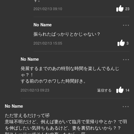
2021/02/13 09:10
23
...
No Name
振られたばっかりとかじゃない？
2021/02/13 15:05
3
...
No Name
発展するまでのあの特別な時間を楽しんでるんじ
ゃ？！
する前のホワホワした時間好き。
2021/02/13 09:23
返信する
14
...
No Name
ただ甘えるだけって🤣
意味不明だけど、例えば妻がいて臨月で里帰り中とか？ で羽
を伸ばしたい気持ちもあるけど、妻を裏切れないから？？
別ストーリーでそんなの有ったから、笑。