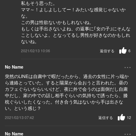
私もそう思った。
ママ～！よしよししてー！みたいな感覚じゃないか
な。
この男は性欲ないかもしれないね。
もしくは手出さないよね、の返事に｢女の子｣にそんな
ことしないよ。となってるし男性が好きなのかもしれ
ないね。
2021/02/13 10:06
返信する
6
...
No Name
突然のLINEは自粛中で暇だったから、過去の女性に片っ端か
ら連絡とっていた。すると陽菜から会おうと言われた。昼の
カフェぐらいならいいけど、夜に外で会うのは面倒だし自粛
中だし、家の中での話し相手ぐらいの気持ちで誘ったら、膝
枕ぐらいしたくなった。付き合う気はないから手は出さな
い。という感じ？
2021/02/13 07:42
返信する
12
...
No Name