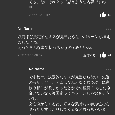
ても、なにそれ？って思うような内容ですね
🙆🏼‍♀️
2021/02/13 12:39
15
...
No Name
以前ほど決定的なミスが見当たらないパターンが増え
ましたよね。
えっ？そんな事で切っちゃうの？みたいね。
2021/02/13 08:52
返信する
24
...
No Name
ですねー。決定的なミスが見当たらない！先週
のもそうだし。今回はなんとなく暇つぶしに家
飲み相手が欲しかったとかその程度？ もし付き
合いたいなら毎回家ってパターンじゃなさそう
だし。
女性側からすると、好きな気持ちを弄ぶ位なら
誘ったり甘えたりしてくるなと思っちゃいま
す。