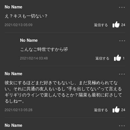
...
No Name
え？キスも一切ない？
2021/02/13 05:09
返信する
24
...
No Name
こんなご時世ですから🤣
2021/02/14 03:48
返信する
1
...
No Name
彼女にするほどまだ好きでもないし、まだ見極められてな
い。それに共通の友人もいるし "手を出してない"って言える
ギリギリのラインで楽しんでるとか？陽菜も最初に釘さして
るしねー。
2021/02/13 05:28
返信する
24
...
No Name