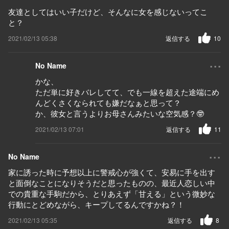
友達としてはいい子だけど、そんなに女を感じないってこ
と？
2021/02/13 05:38
返信する
10
...
No Name
かな、
ただ単に好きバレしてて、でも一線を超えた途端にめ
んどくさくなられても嫌だなぁと思って？
か、彼女と言うよりお母さんみたいな空気感？🤓
2021/02/13 07:01
返信する
11
...
No Name
家に誘った時に予想以上に警戒心が強くて、安易に手を出す
と面倒なことになりそうだと思ったものの、最近人恋しい中
での貴重な手駒だから、とりあえず「甘える」という微妙な
行動にとどめながら、キープしてるんですかね？！
2021/02/13 05:35
返信する
8