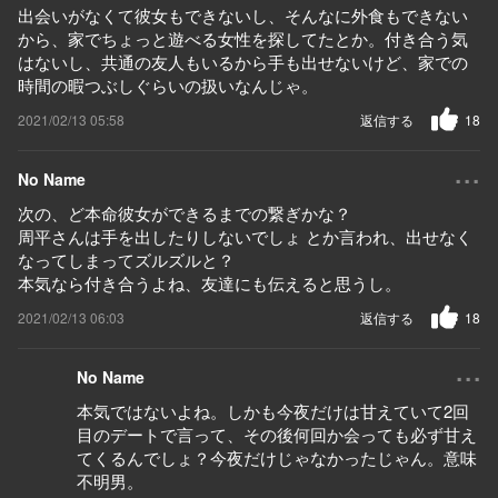
出会いがなくて彼女もできないし、そんなに外食もできない
から、家でちょっと遊べる女性を探してたとか。付き合う気
はないし、共通の友人もいるから手も出せないけど、家での
時間の暇つぶしぐらいの扱いなんじゃ。
2021/02/13 05:58
返信する
18
...
No Name
次の、ど本命彼女ができるまでの繋ぎかな？
周平さんは手を出したりしないでしょ とか言われ、出せなく
なってしまってズルズルと？
本気なら付き合うよね、友達にも伝えると思うし。
2021/02/13 06:03
返信する
18
...
No Name
本気ではないよね。しかも今夜だけは甘えていて2回
目のデートで言って、その後何回か会っても必ず甘え
てくるんでしょ？今夜だけじゃなかったじゃん。意味
不明男。