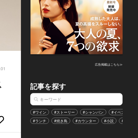
広告掲載はこちら≫
.01
ス
記事を探す
#ワイン
#ストーリー
#シャンパン
#イベント
#ランチ
#焼き鳥
#カウンター
#小説
#恋愛