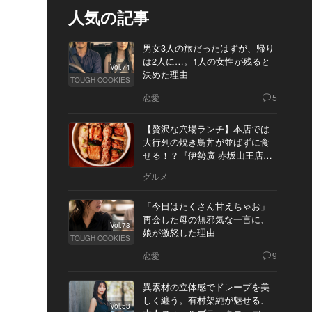
人気の記事
男女3人の旅だったはずが、帰り
は2人に…。1人の女性が残ると
Vol.74
決めた理由
TOUGH COOKIES
恋愛
5
【贅沢な穴場ランチ】本店では
大行列の焼き鳥丼が並ばずに食
せる！？『伊勢廣 赤坂山王店』
へ
グルメ
「今日はたくさん甘えちゃお」
再会した母の無邪気な一言に、
Vol.73
娘が激怒した理由
TOUGH COOKIES
恋愛
9
異素材の立体感でドレープを美
しく纏う。有村架純が魅せる、
Vol.53