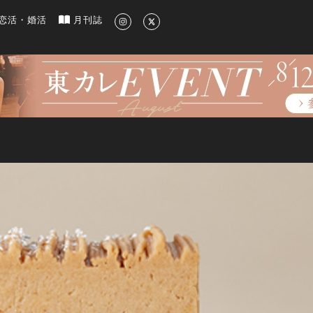
新のグルメ、洗練されたライフスタイル情報
恋活・婚活
月刊誌