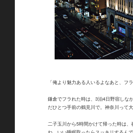
「俺より魅力ある人いるよなあと、フ
鎌倉でフラれた時は、3泊4日野宿しな
だひとつ手前の鶴見川で。神奈川って
二子玉川から5時間かけて帰った時は、
ね、いい睡眠取ったらスッキリするん