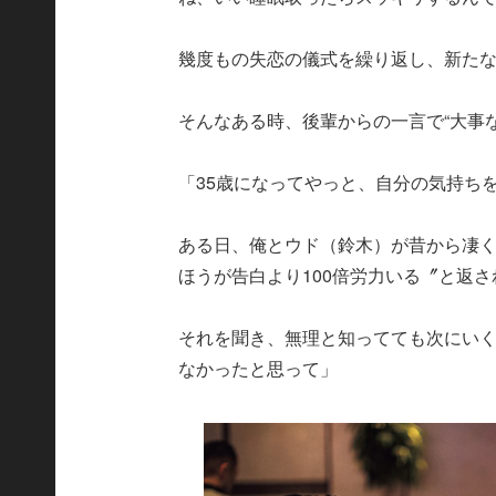
幾度もの失恋の儀式を繰り返し、新た
そんなある時、後輩からの一言で“大事
「35歳になってやっと、自分の気持ち
ある日、俺とウド（鈴木）が昔から凄
ほうが告白より100倍労力いる〞と返
それを聞き、無理と知ってても次にい
なかったと思って」