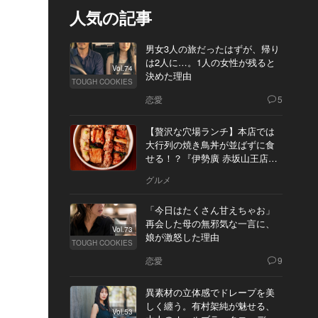
人気の記事
男女3人の旅だったはずが、帰り
は2人に…。1人の女性が残ると
Vol.74
決めた理由
TOUGH COOKIES
恋愛
5
【贅沢な穴場ランチ】本店では
大行列の焼き鳥丼が並ばずに食
せる！？『伊勢廣 赤坂山王店』
へ
グルメ
「今日はたくさん甘えちゃお」
再会した母の無邪気な一言に、
Vol.73
娘が激怒した理由
TOUGH COOKIES
恋愛
9
異素材の立体感でドレープを美
しく纏う。有村架純が魅せる、
Vol.53