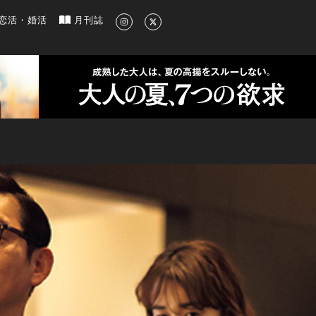
新のグルメ、洗練されたライフスタイル情報
恋活・婚活
月刊誌