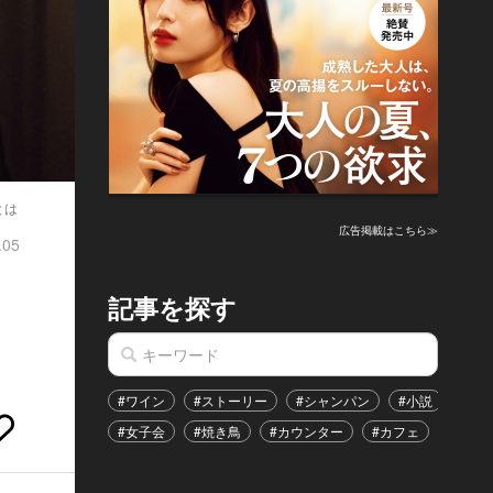
とは
広告掲載はこちら≫
.05
記事を探す
#ワイン
#ストーリー
#シャンパン
#小説
#家
#女子会
#焼き鳥
#カウンター
#カフェ
#イベ