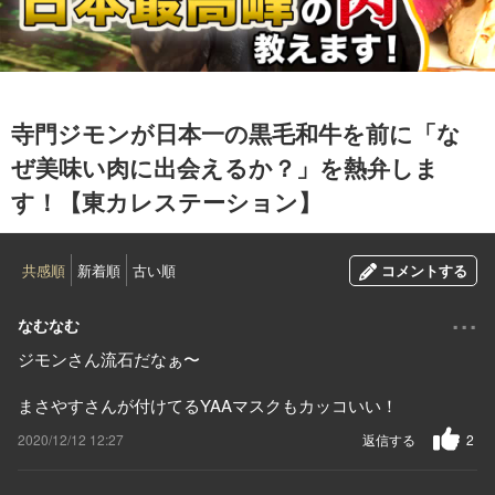
2020.12.11
寺門ジモンが日本一の黒毛和牛を前に「な
ぜ美味い肉に出会えるか？」を熱弁しま
す！【東カレステーション】
共感順
新着順
古い順
コメントする
...
なむなむ
ジモンさん流石だなぁ〜
まさやすさんが付けてるYAAマスクもカッコいい！
2020/12/12 12:27
返信する
2