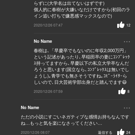
らずに(大学名は出てないはずです)
個人的に春樹が大嫌いなだけですから(初回のラ
イン追い打ちで嫌悪感マックスなので)
2020/12/26 07:47
12
...
No Name
春樹は､「早慶卒でもないのに年収2,000万円」
という記述があったり､早稲田卒の妻にｺﾝﾌﾟﾚｯｸ
ｽ持ってますから､早慶以下の私立大学卒なんだ
ろうと思います(国立なら､ｺﾝﾌﾟﾚｯｸｽは無いでし
ょうし)｡青学でも無さそうですね｡ｺﾋﾟｰﾗｲﾀｰら
しいので､日大芸術学部出身だと踏んでます😃
2020/12/26 07:59
8
...
No Name
ただの小説にすごいネガティブな感情お持ちなんです
ね…もっと気を楽になさってください…
2020/12/26 08:07
返信する
24