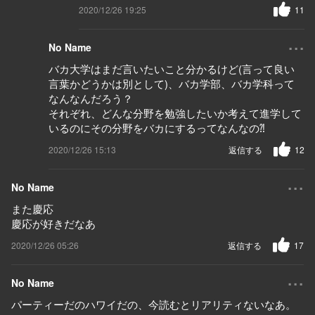
2020/12/26 19:25
11
...
No Name
バカ大学はまだ言いたいこと分かるけど(言って良い
言葉かどうかは別として)、バカ学部、バカ学科って
なんなんだろう？
それぞれ、どんな分野を勉強したいか考えて進学して
いるのにその分野をバカにするってなんなの⁈
2020/12/26 15:13
返信する
12
...
No Name
また慶応
慶応が好きだなあ
2020/12/26 05:26
返信する
17
...
No Name
パーティーだのハワイだの、今読むとリアリティないなあ。