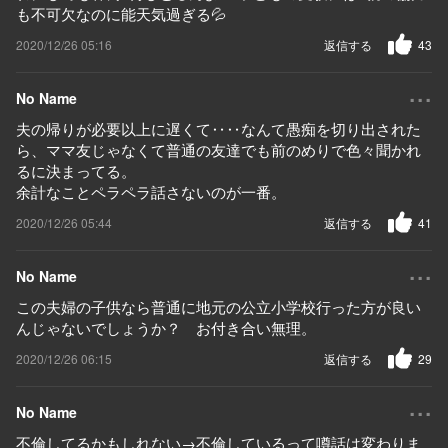
も不可欠なのに能天気過ぎる💦
2020/12/26 05:16
返信する
43
...
No Name
夫の帰りが必要以上に遅くて‥‥なんて愚痴を切り出された
ら、ママ友じゃなくて普通の友達でも前のめりで色々聞かれ
るに決まってる。
余計なことペラペラ話さないのが一番。
2020/12/26 05:44
返信する
41
...
No Name
この夫婦の子供なら普通に地元の公立小学校行った方が良い
んじゃないでしょうか？ お付き合い無理。
2020/12/26 06:15
返信する
29
...
No Name
不倫してるかもしれない→不倫しているって噂話は変わりま