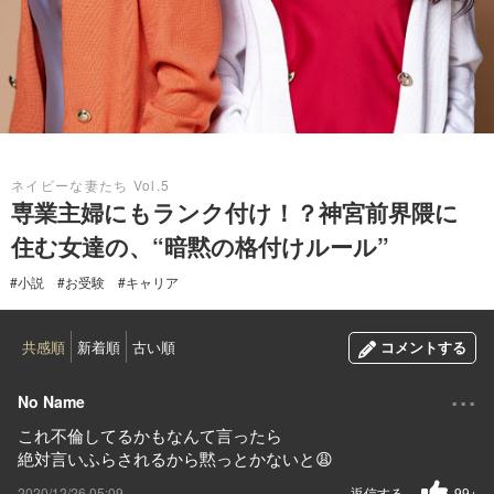
2020.12.26
ネイビーな妻たち Vol.5
専業主婦にもランク付け！？神宮前界隈に
住む女達の、“暗黙の格付けルール”
#小説
#お受験
#キャリア
共感順
新着順
古い順
コメントする
...
No Name
これ不倫してるかもなんて言ったら
絶対言いふらされるから黙っとかないと😩
2020/12/26 05:09
返信する
99+