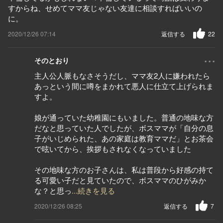
すからね、せめてママ友じゃない友達に相談すればいいの
に。
2020/12/26 07:14
返信する
22
...
そのとおり
主人公人脈もなさそうだし、ママ友2人に嫌われたら
あっという間に噂をまかれて悪人に仕立て上げられま
すよ。
娘が通っていた幼稚園にもいました。普通の地味な方
だなと思っていた人でしたが、ボスママが「自分の息
子がいじめられた、あの家庭は教育ママだ」とお茶会
で呟いてから、挨拶もされなくなっていました
その地味な方のお子さんは、私は普段から好感の持て
る可愛い子だと見ていたので、ボスママのひがみか
な？と思っ
...続きを見る
2020/12/26 08:25
返信する
7