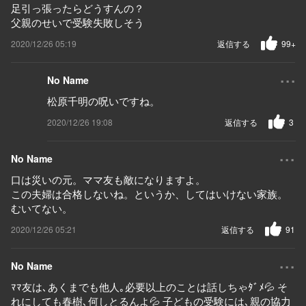
足引っ張ったらどうすんの？
父親のせいで受験失敗しそう
2020/12/26 05:19
返信する
99+
...
No Name
松原千明の呪いですね。
2020/12/26 19:08
返信する
3
...
No Name
口は災いの元。ママ友も敵になりますよ。
この夫婦は合格しないね。というか、してはいけない家族。
むいてない。
2020/12/26 05:21
返信する
91
...
No Name
ﾏﾏ友は､あくまでも他人｡必要以上のことは話しちゃﾀﾞﾒ💦 そ
れにしても春樹､何しとるんよ💦 子どもの受験には､親の協力