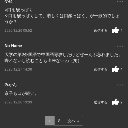
小姑
×口を酸っぱく
⚪︎口を酸っぱくして、若しくは口酸っぱく、が一般的でしょ
うか？
2020/12/26 08:52
返信する
4
...
No Name
大学の第2外国語で中国語専攻したけどぜーんぶ忘れました。
喋れないし読むことも出来ないわ（笑）
2020/12/27 14:38
返信する
4
...
みかん
京子も口が軽い。
2020/12/26 13:33
返信する
2
1
2
次へ ››