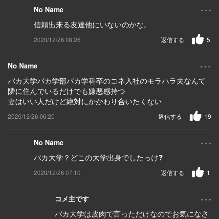
...
No Name
信頼出来る友達他にいないのかな。
2020/12/26 08:26
返信する
5
...
No Name
バカ大学バカ学部バカ学科卒のコネ入社のモラハラ夫なんて
隣に住んでいるだけでも嫌悪感持つ
妻はいい人だけど絶対にかかわり合いたくない
2020/12/26 06:20
返信する
19
...
No Name
バカ大学？どこの大学出身でしたっけ❓
2020/12/26 07:10
返信する
1
...
コメ主です
バカ大学は皮肉で言っただけなのでお気になさ