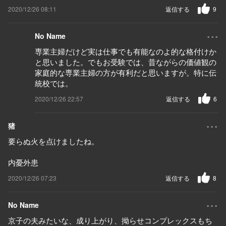
2020/12/26 08:11
返信する
9
...
No Name
専業主婦だけど実は仕事でも有能なのよ的な格付けか
と思いました。でもお受験では、昔ながらの価値観の
家庭的な専業主婦の方が有利だと思いますが。特に伝
統校では。
2020/12/26 22:57
返信する
6
...
猪
要らぬ火を点けましたね。
内憂外患
2020/12/26 07:23
返信する
8
...
No Name
京子の夫みたいな、成り上がり、拗らせコンプレックスもち