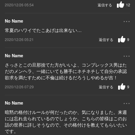
2020/12/26 05:54
返信する
12
...
No Name
常夏のハワイでたこあげは出来ない…
2020/12/26 05:21
返信する
9
...
No Name
さっさとこの旦那捨てた方がいいよ、コンプレックス男はた
だのメンヘラ、一緒にいても勝手にネチネチして自分の承認
欲求を満たすために不倫は続けるだろうしやめるが吉！
2020/12/26 07:29
返信する
9
...
No Name
暗黙の格付けルールが何だったのか、気になりました。来週
には忘れ去られているのでしょうか。こちらの皆様はこのお
話の世界に詳しそうなので、その格付けを教えてもらいたい
です。