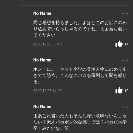
...
No Name
同じ感想を持ちました。よほどこのお話にのめ
り込んでいらっしゃるのですね。まぁ落ち着い
てください。
2020/12/26 08:18
14
...
No Name
ホントに。。ネット小説の登場人物にのめりす
ぎてて恐怖。こんなにバカを羅列して闇を感じ
る。
2020/12/26 14:23
10
...
No Name
まあこれ書いた人もそんな深い意味ないんじゃ
ない？天才バカボン的な感じでは？バカだ大学
卒！みたいな。笑