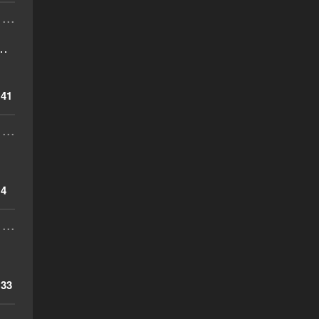
...
…
41
...
4
...
33
...