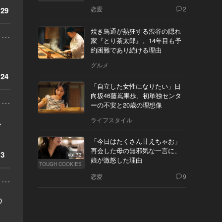
の態度とは
恋愛
2
29
焼き鳥通が熱狂する渋谷の隠れ
...
家『とり茶太郎』。14年目も予
約困難であり続ける理由
グルメ
24
「自立した女性になりたい」日
向坂46藤嶌果歩、初単独センタ
...
ーの不安と20歳の理想像
し
ライフスタイル
「今日はたくさん甘えちゃお」
再会した母の無邪気な一言に、
3
Vol.73
娘が激怒した理由
TOUGH COOKIES
...
恋愛
9
め
、