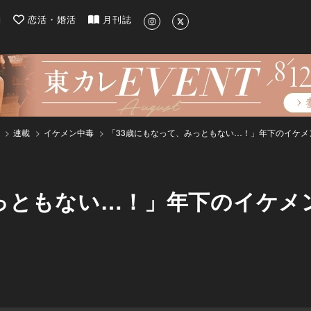
| 最新のグルメ、洗練されたライフスタイル情報
約
恋活・婚活
月刊誌
連載
イケメン中毒
「33歳にもなって、みっともない…！」年下のイケ
みっともない…！」年下のイケメ