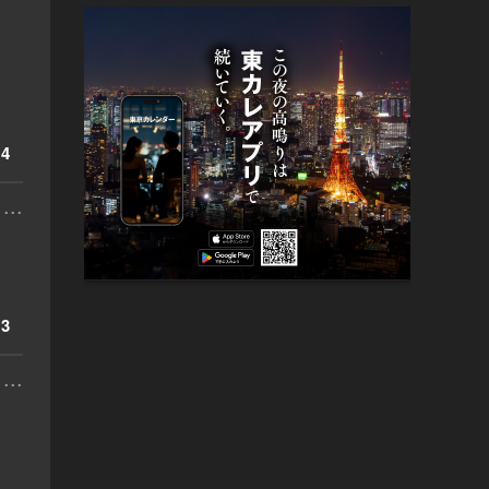
4
...
3
...