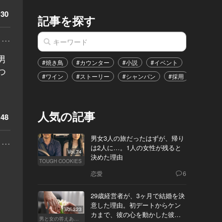
30
記事を探す
...
男
#焼き鳥
#カウンター
#小説
#イベント
#港区
つ
#ワイン
#ストーリー
#シャンパン
#採用
#恋愛
人気の記事
48
...
男女3人の旅だったはずが、帰り
は2人に…。1人の女性が残ると
Vol.74
決めた理由
TOUGH COOKIES
恋愛
6
29歳経営者が、3ヶ月で結婚を決
意した理由。初デートからケン
Vol.323
カまで、彼の心を動かした彼女
男と女の答えあわせ【Q】