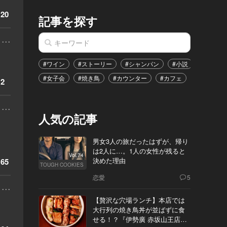
20
記事を探す
...
#ワイン
#ストーリー
#シャンパン
#小説
#家飲み
#女子会
#焼き鳥
#カウンター
#カフェ
#イベント
2
...
人気の記事
男女3人の旅だったはずが、帰り
は2人に…。1人の女性が残ると
Vol.74
決めた理由
65
TOUGH COOKIES
恋愛
5
...
【贅沢な穴場ランチ】本店では
大行列の焼き鳥丼が並ばずに食
せる！？『伊勢廣 赤坂山王店』