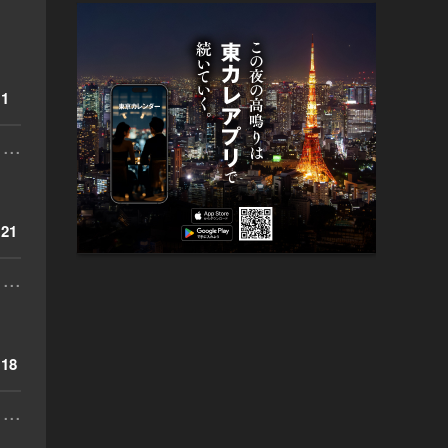
1
...
21
...
18
...