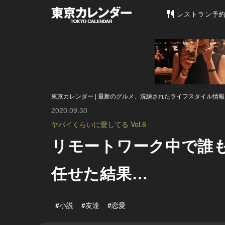
東京カレンダー 
レストラン予
東京カレンダー | 最新のグルメ、洗練されたライフスタイル情報
2020.09.30
ヤバイくらいに愛してる Vol.6
リモートワーク中で誰
任せた結果…
#小説
#友達
#恋愛