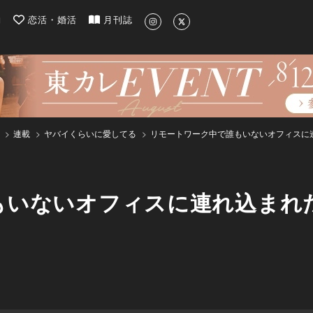
| 最新のグルメ、洗練されたライフスタイル情報
約
恋活・婚活
月刊誌
連載
ヤバイくらいに愛してる
リモートワーク中で誰もいないオフィスに
もいないオフィスに連れ込まれ