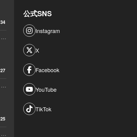
公式SNS
34
Instagram
...
X
Facebook
27
...
YouTube
TikTok
25
...