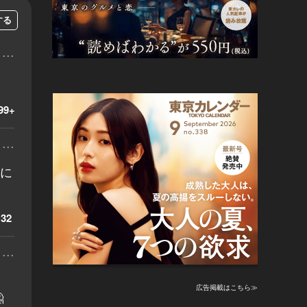
する
...
99+
...
男に
32
...
広告掲載はこちら≫
