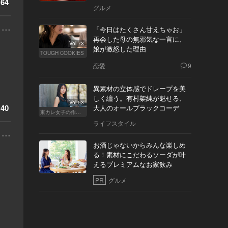
64
へ
グルメ
...
「今日はたくさん甘えちゃお」
再会した母の無邪気な一言に、
Vol.73
娘が激怒した理由
TOUGH COOKIES
恋愛
9
異素材の立体感でドレープを美
しく纏う。有村架純が魅せる、
Vol.53
40
大人のオールブラックコーデ
東カレ女子の作り方
ライフスタイル
...
お酒じゃないからみんな楽しめ
る！素材にこだわるソーダが叶
えるプレミアムなお家飲み
PR
グルメ