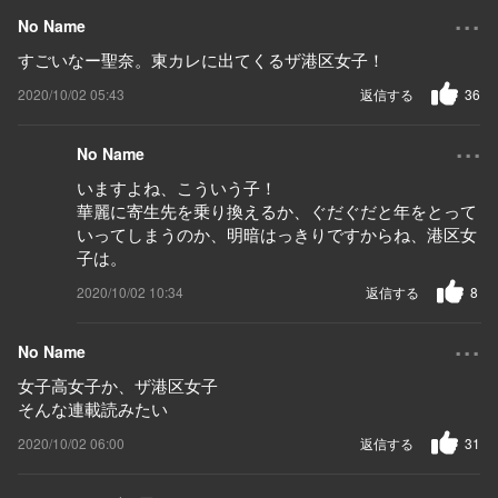
...
No Name
すごいなー聖奈。東カレに出てくるザ港区女子！
2020/10/02 05:43
返信する
36
...
No Name
いますよね、こういう子！
華麗に寄生先を乗り換えるか、ぐだぐだと年をとって
いってしまうのか、明暗はっきりですからね、港区女
子は。
2020/10/02 10:34
返信する
8
...
No Name
女子高女子か、ザ港区女子
そんな連載読みたい
2020/10/02 06:00
返信する
31
...