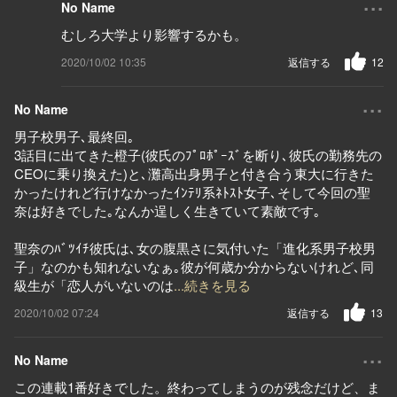
No Name
むしろ大学より影響するかも。
2020/10/02 10:35
返信する
12
...
No Name
男子校男子､最終回｡
3話目に出てきた橙子(彼氏のﾌﾟﾛﾎﾟｰｽﾞを断り､彼氏の勤務先の
CEOに乗り換えた)と､灘高出身男子と付き合う東大に行きた
かったけれど行けなかったｲﾝﾃﾘ系ﾈﾄｽﾄ女子､そして今回の聖
奈は好きでした｡なんか逞しく生きていて素敵です｡
聖奈のﾊﾞﾂｲﾁ彼氏は､女の腹黒さに気付いた「進化系男子校男
子」なのかも知れないなぁ｡彼が何歳か分からないけれど､同
級生が「恋人がいないのは
...続きを見る
2020/10/02 07:24
返信する
13
...
No Name
この連載1番好きでした。終わってしまうのが残念だけど、ま