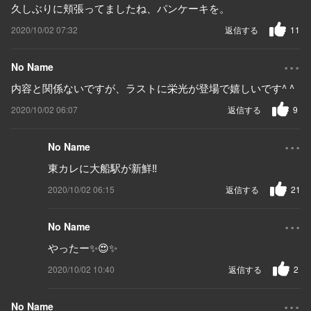
久しぶりに頬張ってましたね、パンケーキを。
2020/10/02 07:32
返信する
11
...
No Name
内容と関係ないですが、ラストに栄光が登場で嬉しいです^ ^
2020/10/02 06:07
返信する
9
...
No Name
東カレに大船駅が新鮮‼️
2020/10/02 06:15
返信する
21
...
No Name
やったー✨😍✨
2020/10/02 10:40
返信する
2
...
No Name