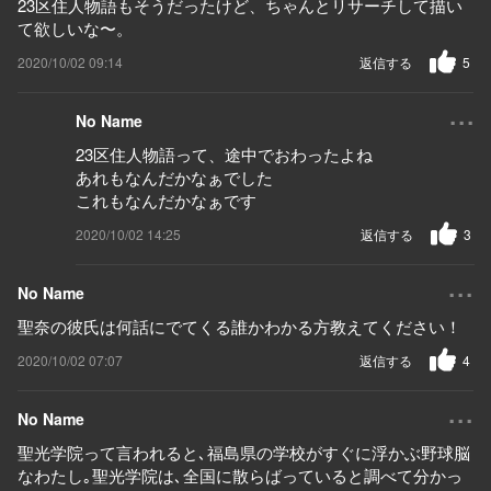
23区住人物語もそうだったけど、ちゃんとリサーチして描い
て欲しいな〜。
2020/10/02 09:14
返信する
5
...
No Name
23区住人物語って、途中でおわったよね
あれもなんだかなぁでした
これもなんだかなぁです
2020/10/02 14:25
返信する
3
...
No Name
聖奈の彼氏は何話にでてくる誰かわかる方教えてください！
2020/10/02 07:07
返信する
4
...
No Name
聖光学院って言われると､福島県の学校がすぐに浮かぶ野球脳
なわたし｡聖光学院は､全国に散らばっていると調べて分かっ