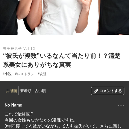
2020.10.02
男子校男子 Vol.12
“彼氏が複数”いるなんて当たり前！？清楚
系美女にありがちな真実
#小説
#レストラン
#友達
共感順
新着順
古い順
コメントする
...
No Name
これで最終回⁉︎
今回の女性もなかなかの凄腕ですね。
3年同棲してる彼がいながら、2人も彼氏がいて、さらに新し