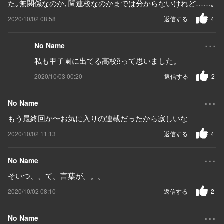
た｡無関係なのか､関連校なのかまでは分からないけれど……｡
2020/10/02 08:58
返信する
4
...
No Name
私も甲子園に出てる高校⁇って思いました。
2020/10/03 00:20
返信する
2
...
No Name
もう最終回か〜お気に入りの連載だったから寂しいな
2020/10/02 11:13
返信する
4
...
No Name
そいつ、、て。言葉が。。。
2020/10/02 08:10
返信する
2
...
No Name