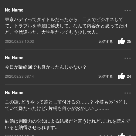
...
No Name
東京バディってタイトルだったから、二人でビジネスして
て、トラブルを華麗に解決して、なんて内容かと思ってたけ
ど、全然違った。大学生だってもう少し大人。
2020/08/23 10:03
返信する
25
...
No Name
今日が最終回でも良かったんじゃない？
2020/08/23 08:14
返信する
24
...
No Name
この話､どうやって落とし前付けるの……？ 小暮もｳｼﾞｳｼﾞし
ていて嫌だったけど､片桐も何かがおかしいし……｡
結婚は判断力の欠如による結果だと言うけれど､これを読んで
いると納得させられます｡