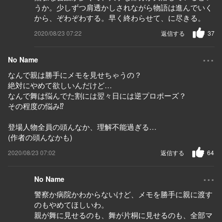
うか。少しずつ肩透かしされながら物語は進んでいく
から、ぞわぞわする。早く終わらせて、に尽きる。
2020/08/23 07:22
返信する
37
...
No Name
なんで親は勝手にメモを見せちゃうの？
絶対にやめて欲しいんだけど…
なんで舞は悩んでた割には翌々日には逆プロポーズ？
その程度の悩み⁉︎
登場人物全員の頭んなか、理解不能過ぎる…
(作者の頭んなかも)
2020/08/23 07:02
返信する
64
...
No Name
警察か病院かわからないけど、メモを勝手に親に渡す
のもやめてほしいわ。
親が舞に見せるのも、舞が片桐に見せるのも、全部マ