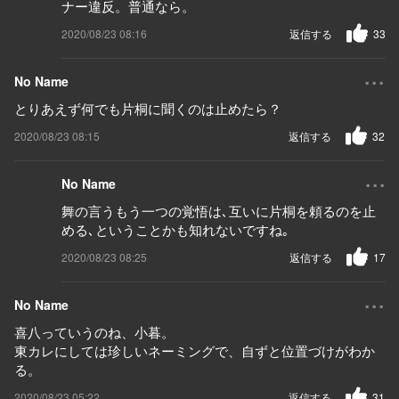
ナー違反。普通なら。
2020/08/23 08:16
返信する
33
...
No Name
とりあえず何でも片桐に聞くのは止めたら？
2020/08/23 08:15
返信する
32
...
No Name
舞の言うもう一つの覚悟は､互いに片桐を頼るのを止
める､ということかも知れないですね｡
2020/08/23 08:25
返信する
17
...
No Name
喜八っていうのね、小暮。
東カレにしては珍しいネーミングで、自ずと位置づけがわか
る。
2020/08/23 05:22
返信する
31