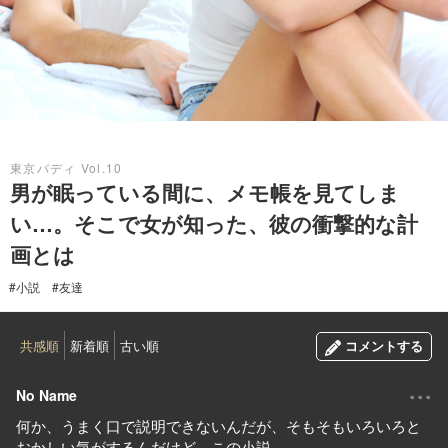
2020.08.23
東京バディ Vol.10
男が眠っている間に、メモ帳を見てしま
い…。そこで女が知った、彼の衝撃的な計
画とは
#小説
#友達
共感順
新着順
古い順
コメントする
...
No Name
何か、うまく口で説明できないんだが、そもそもいろいろと
おかしい気がするんだけど、この小説、、、