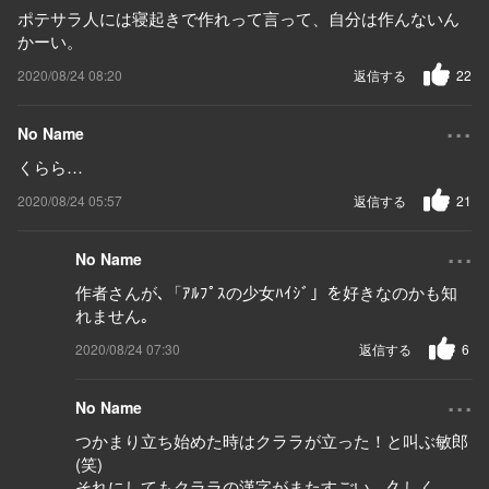
ポテサラ人には寝起きで作れって言って、自分は作んないん
かーい。
2020/08/24 08:20
返信する
22
...
No Name
くらら…
2020/08/24 05:57
返信する
21
...
No Name
作者さんが､「ｱﾙﾌﾟｽの少女ﾊｲｼﾞ」を好きなのかも知
れません｡
2020/08/24 07:30
返信する
6
...
No Name
つかまり立ち始めた時はクララが立った！と叫ぶ敏郎
(笑)
それにしてもクララの漢字がまたすごい。久しく