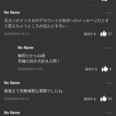
...
No Name
元カノのインスタのアカウントが自分へのメッセージだとす
ぐ思えちゃうところがほんとキモい…
2020/08/24 08:13
返信する
27
...
No Name
敏郎だからね😅
究極の自分大好き人間！
2020/08/24 13:23
返信する
8
...
No Name
最後まで支離滅裂な展開でしたね
2020/08/24 06:13
返信する
22
...
No Name