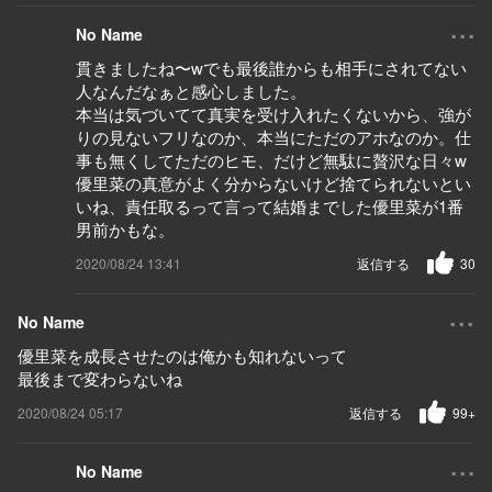
...
No Name
貫きましたね〜wでも最後誰からも相手にされてない
人なんだなぁと感心しました。
本当は気づいてて真実を受け入れたくないから、強が
りの見ないフリなのか、本当にただのアホなのか。仕
事も無くしてただのヒモ、だけど無駄に贅沢な日々w
優里菜の真意がよく分からないけど捨てられないとい
いね、責任取るって言って結婚までした優里菜が1番
男前かもな。
2020/08/24 13:41
返信する
30
...
No Name
優里菜を成長させたのは俺かも知れないって
最後まで変わらないね
2020/08/24 05:17
返信する
99+
...
No Name