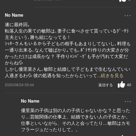
...
No Name
遂に最終回｡
転落人生の果ての敏郎は､妻子に食べさせて貰っているｸﾞｰﾀﾗ
主夫という､勝ち組になってる！
ｼｯﾀｰさんもいるから子どもの相手もあまりしてないし､料理も
一通り出来る､なんて嘘ばかり｡でも､ﾎﾟﾃｻﾗ作りの大変さが分
かっただけは成長かな？ 手作りﾊﾝﾊﾞｰｸﾞも手が汚れて大変だ
からね💦
しかし優里菜さん､敏郎と結婚して子どもまで生むなんていい
人過ぎるわ💦 彼の処遇を知ったからといって
...続きを見る
2020/08/24 05:44
返信する
40
...
No Name
優里菜の子供は別の人の子供じゃないかな？と思った
り…芸能関係の仕事上、結婚できない人の子供とか。
仕事といいながら、その人と会ってたり…敏郎はカモ
フラージュだったりして。。