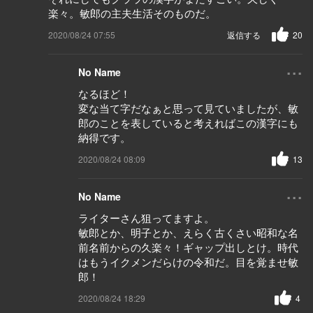
楽々。敏郎の主夫生活そのものだ。
2020/08/24 07:55
返信する
20
...
No Name
なるほど！
変な当て字だなぁと思って見ていましたが、敏
郎のことを表していると考えればこの漢字にも
納得です。
2020/08/24 08:09
13
...
No Name
ライターさん狙ってますよ。
敏郎とか、明子とか、えらく古くさい昭和な名
前名前からの久楽々！ギャップ出しとけ。時代
はもうイクメンだらけの令和だ。目を覚ませ敏
郎！
2020/08/24 18:29
4