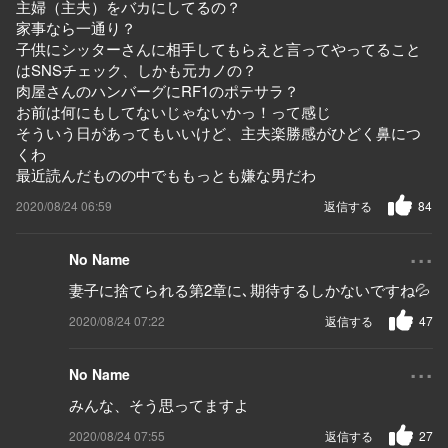
主婦（主夫）をバカにしてるの？
家事なら一通り？
子供にシッターさんに相手してもらえと言ってやってること
はSNSチェック、しかも元カノの？
肉屋さんのハンバーグにRF1のポテサラ？
お前は何にもしてないじゃないかっ！って感じ
そういう日があってもいいけど、主夫楽勝感がひどく鼻につ
くわ
最近読んだものの中でももっとも嫌な男だわ
2020/08/24 06:59
返信する
84
...
No Name
妻子に捨てられる第2章に､期待するしかないですね💦
2020/08/24 07:22
返信する
47
...
No Name
みんな、そう思ってますよ
2020/08/24 07:55
返信する
27