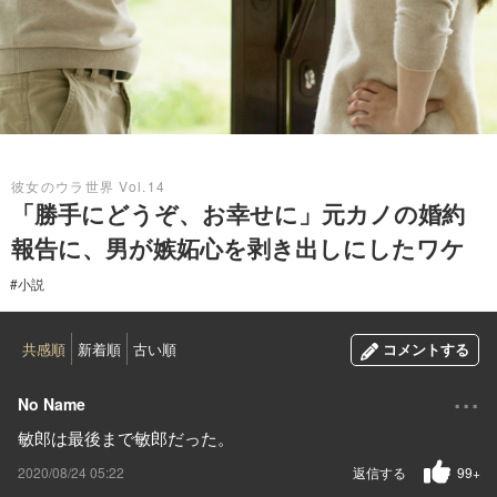
2020.08.24
彼女のウラ世界 Vol.14
「勝手にどうぞ、お幸せに」元カノの婚約
報告に、男が嫉妬心を剥き出しにしたワケ
#小説
共感順
新着順
古い順
コメントする
...
No Name
敏郎は最後まで敏郎だった。
2020/08/24 05:22
返信する
99+