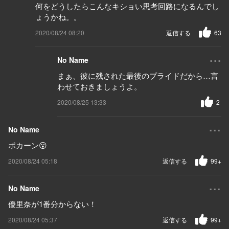
何をどうしたらこんなキショい思考回路になるんでし
ょうかね。。
2020/08/24 08:20
返信する
63
...
No Name
まぁ、彼に残された最後のプライドだから…言
わせておきましょうよ。
2020/08/25 13:33
2
...
No Name
ポカーン😮
2020/08/24 05:18
返信する
99+
...
No Name
優里奈が1番分からない！
2020/08/24 05:37
返信する
99+