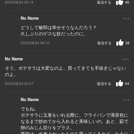
2020/08/24 05:14
返信する
46
...
No Name
どうして敏郎は幸せそうなんだろう？
久しぶりのゲスな奴だったのに。
2020/08/24 06:10
返信する
38
...
No Name
そう、ポテサラは大変なのよ。買ってきても手抜きじゃない
のよ。
2020/08/24 05:27
返信する
44
...
No Name
でもね。
ポテサラに玉葱をいれる際に、フライパンで薄茶色に
なるまで炒めてから入れると美味しいの。あと、茹で
卵のみじん切りをプラス。
普段は、出来上がったものを買ってくるケド、たまに