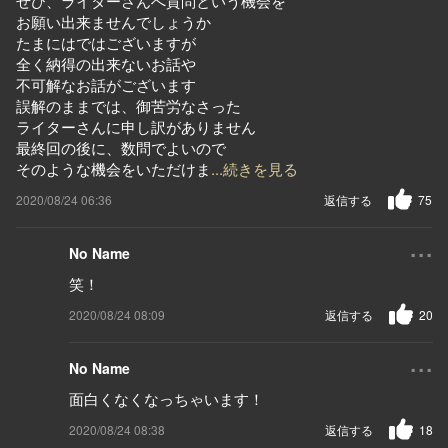
ぜひ、ライターさんへ質問という機会を
お願い出来ませんでしょうか
たまにはではございますが
全く納得の出来ないお話や
不可解なお話がございます
誤解のままでは、御苦労なさった
ライターさんに申し訳がありません
最終回の後に、数問でよいので
そのような機会をいただけま
...続きを見る
2020/08/24 06:36
返信する
75
...
No Name
笑！
2020/08/24 08:09
返信する
20
...
No Name
面白くなくなっちゃいます！
2020/08/24 08:38
返信する
18