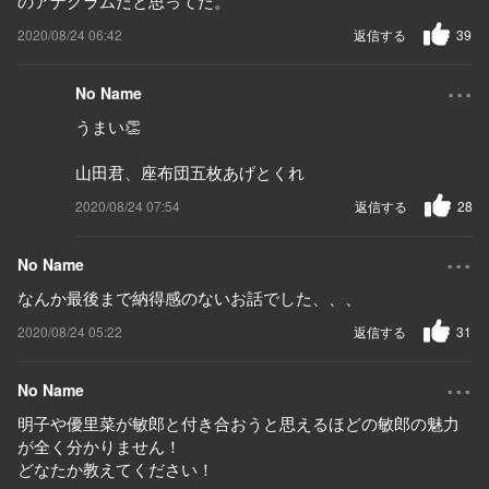
のアナグラムだと思ってた。
2020/08/24 06:42
返信する
39
...
No Name
うまい👏
山田君、座布団五枚あげとくれ
2020/08/24 07:54
返信する
28
...
No Name
なんか最後まで納得感のないお話でした、、、
2020/08/24 05:22
返信する
31
...
No Name
明子や優里菜が敏郎と付き合おうと思えるほどの敏郎の魅力
が全く分かりません！
どなたか教えてください！