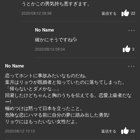
うとかこの男気持ち悪すぎます。
2020/08/12 09:38
返信する
22
...
No Name
確かにそうですね💦
2020/08/12 09:54
3
...
No Name
恋ってホントに事故みたいなものだね。
葉月はリョウが既婚者と知っていたのに落ちてしまった。
「帰らないとダメかな…」
回避したけどちゃんと胸のうちを伝えてる。恋愛上級者だな
ー!
極めつけは黙って日本を立ったこと。
危険な恋にハマる前に自分の夢に踏み出した勇気!
リョウにはもったいない女性だよ。
2020/08/12 10:13
返信する
20