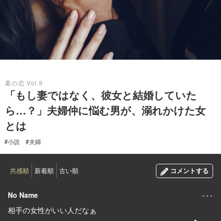
2020.08.12
夏の恋 Vol.9
「もし妻ではなく、彼女と結婚していた
ら…？」夫婦仲に悩む男が、溺れかけた女
とは
#小説
#夫婦
共感順
新着順
古い順
コメントする
...
No Name
相手の女性がいい人だなぁ