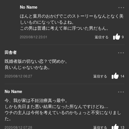
...
No Name
ほんと葉月のおかげでこのストーリーもなんとなく美
しいものになっているよね。
この男は普通に考えて単に浮ついた男だもん。
2020/08/12 23:01
返信する
9
...
田舎者
既婚者版の切ない恋？で閉めか。
良いんじゃないかなあ。
2020/08/12 06:27
返信する
14
...
No Name
今、我が家は不妊治療真っ最中。
しかも先日また悪い結果になった所なんですけどね…
ウチの主人は今何を考えているのかちょっと不安になりまし
た。
2020/08/12 07:28
返信する
13