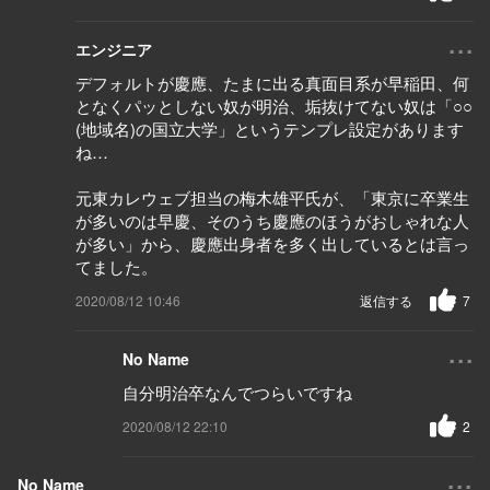
...
エンジニア
デフォルトが慶應、たまに出る真面目系が早稲田、何
となくパッとしない奴が明治、垢抜けてない奴は「○○
(地域名)の国立大学」というテンプレ設定があります
ね…
元東カレウェブ担当の梅木雄平氏が、「東京に卒業生
が多いのは早慶、そのうち慶應のほうがおしゃれな人
が多い」から、慶應出身者を多く出しているとは言っ
てました。
2020/08/12 10:46
返信する
7
...
No Name
自分明治卒なんでつらいですね
2020/08/12 22:10
2
...
No Name