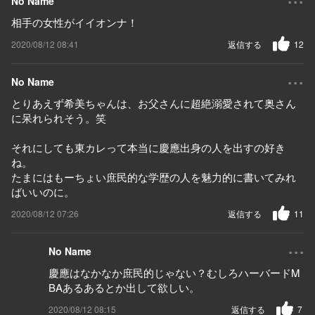
No Name
相手の女性がイイオンナ！
2020/08/12 08:41
返信する
12
...
No Name
とりあえず希美ちゃんは、お父さんに超絶溺愛されて奥さん
に呆れられそう。笑
それにしても東カレって本当に慶應出身の人を出すの好き
ね。
たまにはもーちょい庶民的な学歴の人を魅力的に書いてみれ
ばいいのに。
2020/08/12 07:26
返信する
11
...
No Name
慶應はなかなか庶民的じゃない？むしろハーバードM
BAあるあるとか出して欲しい。
2020/08/12 08:15
返信する
7