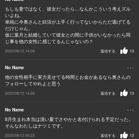
もしも妻ではなく、彼女だったら…なんかこういう考えズル
いよね。
単純に今奥さんと妊活が上手く行ってないからただ逃げてる
だけじゃん。
仮に葉月と結婚していて彼女との間に子供がいなかったら同
じ事を他の女性に感じてるんじゃないの？
2020/08/12 14:08
返信する
13
...
No Name
他の女性相手に実力見せてる時間とお金があるなら奥さんの
フォローしてやれよと思う
2020/08/12 14:26
返信する
13
...
No Name
8月生まれ本当は清い夏でさやかと名付けられる予定だった。
そんなわたしはナツミです。
2020/08/12 06:23
返信する
12