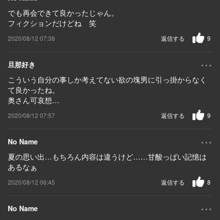
でも再会できて良かったじゃん。
フィクションだけどね 笑
2020/08/12 07:38
返信する
9
...
旦那好き
こういう自分の事しか考えてない欲の塊男に引っ掛からなく
て良かったね。
奥さん可哀想…
2020/08/12 07:57
返信する
9
...
No Name
夏の思い出…もちろん内容は違うけど……甘酸っぱい記憶は
あるなぁ
2020/08/12 06:45
返信する
8
...
No Name