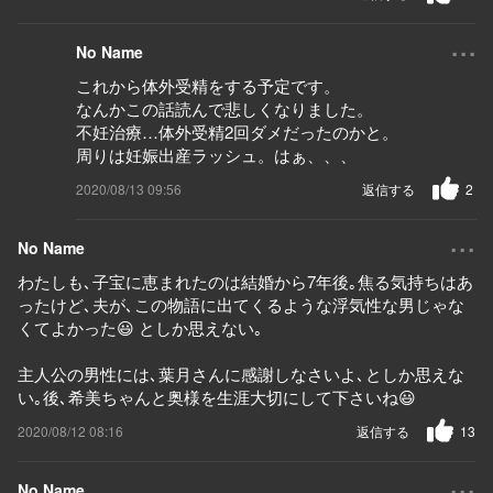
...
No Name
これから体外受精をする予定です。
なんかこの話読んで悲しくなりました。
不妊治療…体外受精2回ダメだったのかと。
周りは妊娠出産ラッシュ。はぁ、、、
2020/08/13 09:56
返信する
2
...
No Name
わたしも､子宝に恵まれたのは結婚から7年後｡焦る気持ちはあ
ったけど､夫が､この物語に出てくるような浮気性な男じゃな
くてよかった😃 としか思えない｡
主人公の男性には､葉月さんに感謝しなさいよ､としか思えな
い｡後､希美ちゃんと奥様を生涯大切にして下さいね😃
2020/08/12 08:16
返信する
13
...
No Name