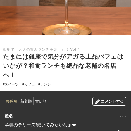
2020.07.25
銀座で、大人の贅沢ランチを楽しもう Vol.1
たまには銀座で気分がアガる上品パフェは
いかが？和食ランチも絶品な老舗の名店
へ！
#スイーツ
#カフェ
#ランチ
共感順
新着順
古い順
コメントする
...
匿名
羊羹のテリーヌ❗戴いてみたいなぁ❤️