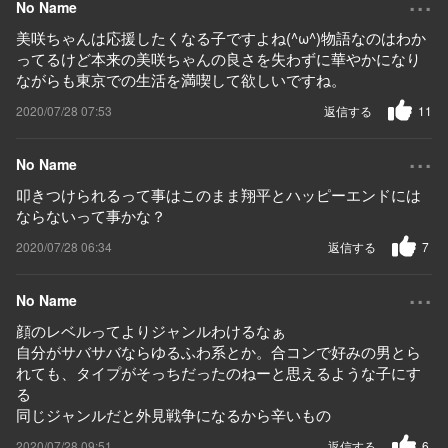
No Name
美咲ちゃんは応援したくなる子ですよね(^ω^)物語なのはわか
ってるけど本来の美咲ちゃんの良さを失わずに華やかになり
ながらも東京での生活を満喫して欲しいですね。
2020/07/28 07:53
返信する
11
...
No Name
叩きつけられるって事はこのまま翔平とハッピーエンドには
ならないって事かな？
2020/07/28 06:34
返信する
7
...
No Name
顔のレベルってよりジャンルわけるなぁ
自分がサバサバならゆるふわ系とか。合コンで好みの男とら
れても、タイプがそっちだったのねーと思えるような子にす
る
同じジャンルだと外見戦争になるから辛いもの
2020/07/28 09:51
返信する
6