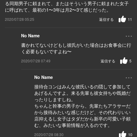
る同期男子に頼まれて、またはそういう男子に頼まれた女子
に呼ばれて、最初の1〜3年は月2〜3て感じだった。
2020/07/28 05:25
返信する
11
...
No Name
書かれてないけどもし彼氏がいた場合はお食事会に行
く必要もないですよね〜
2020/07/28 07:49
返信する
5
...
No Name
接待合コンはみんな彼氏いるの隠して参加して
あげるんですよ。来る先輩も彼女持ちや既婚だ
ったりしますしね。
ちゃんと幹事の男子から、先輩たちアラサーだ
から接待みたいな感じだけど、その代わりいい
店抑えるし女子はタダだから新卒の可愛い子頼
む、みたいな事前情報が入るのです。
2020/07/28 08:30
10