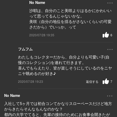
...
No Name
沙耶は、自分のこと美咲よりはるかにかわいい
って思ってるんじゃないかな。
美咲（自分の地位を揺るがさないくらいの可愛
さだから）でいっか。って
2020/07/28 19:35
6
...
フムフム
わたしもコレクターだから、自分よりも可愛い子(自
慢のコレクション)を連れて行きます。
喜んでもらえたり、皆が楽しそうにしているのをニヤ
ニヤ眺めるのが好き♪
2020/07/28 19:23
返信する
7
...
No Name
入社して5ヶ月では初合コンてかなりスローペースだけど地方
からきたらそんなもんなのかな？
都内の大学でてると、先輩の接待のためにお食事会開きたが