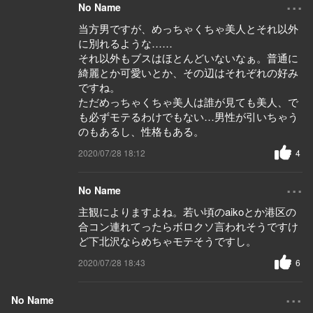
...
No Name
当方男ですが、めっちゃくちゃ美人とそれ以外
に別れるような……
それ以外もブスはほとんどいないなぁ。普通に
綺麗とか可愛いとか、その辺はそれぞれの好み
ですね。
ただめっちゃくちゃ美人は誰が見ても美人、で
も必ずモテるわけでもない…男性が引いちゃう
のもあるし、性格もある。
2020/07/28 18:12
4
...
No Name
主観によりますよね。若い頃のaikoとか港区の
合コン連れてったらボロクソ言われそうですけ
ど下北沢ならめちゃモテそうですし。
2020/07/28 18:43
6
...
No Name