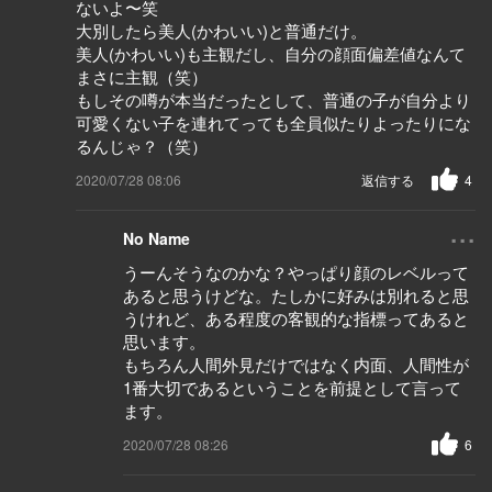
ないよ〜笑
大別したら美人(かわいい)と普通だけ。
美人(かわいい)も主観だし、自分の顔面偏差値なんて
まさに主観（笑）
もしその噂が本当だったとして、普通の子が自分より
可愛くない子を連れてっても全員似たりよったりにな
るんじゃ？（笑）
2020/07/28 08:06
返信する
4
...
No Name
うーんそうなのかな？やっぱり顔のレベルって
あると思うけどな。たしかに好みは別れると思
うけれど、ある程度の客観的な指標ってあると
思います。
もちろん人間外見だけではなく内面、人間性が
1番大切であるということを前提として言って
ます。
2020/07/28 08:26
6