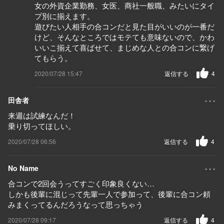
女の外資企業勤務、女医、商社一般職、みたいにタイ
プ別に揃えます。
遊びたい人相手の合コンだと見た目がいいのが一番だ
けど、そんなところではモテても意味ないので、かわ
いいこ揃えて喜ばせて、まじめな人との合コンに繋げ
てもらう。
2020/07/28 15:47
返信する
4
...
田舎者
来週は試練なんだ！
乗り切ってほしい。
2020/07/28 06:56
返信する
4
...
No Name
合コンで2回会うってすごく印象良くない…
しかも後輩に混じって先輩一人で参加って、後輩に合コン頼
みまくってるんだろうなって思っちゃう
2020/07/28 09:17
返信する
4