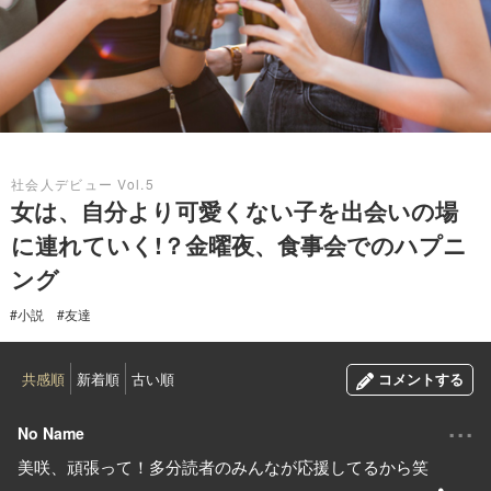
2020.07.28
社会人デビュー Vol.5
女は、自分より可愛くない子を出会いの場
に連れていく!？金曜夜、食事会でのハプニ
ング
#小説
#友達
共感順
新着順
古い順
コメントする
...
No Name
美咲、頑張って！多分読者のみんなが応援してるから笑